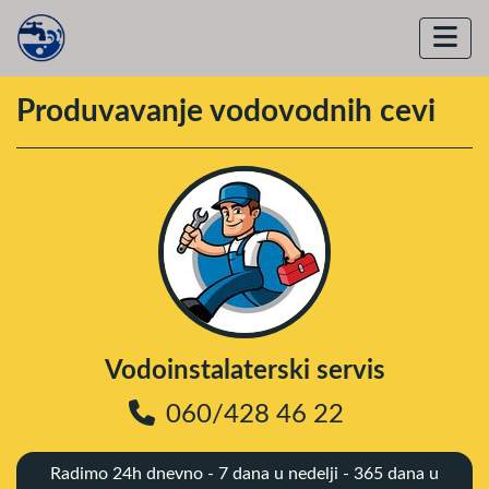
Produvavanje vodovodnih cevi
Vodoinstalaterski servis
060/428 46 22
Radimo 24h dnevno - 7 dana u nedelji - 365 dana u