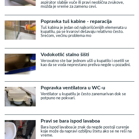
aspirator slabije vuče ili pravi neobična zvukove,
možda je vreme za zamenu cevi.
Popravka tuš kabine - reparacija
Tuš kabina je jedan od najkorišćenijih elemenata u
kupatilu, pa se kvarovi dešavaju relativno često.
Srećom, većinu problema mo
Vodokotlić stalno šišti
Verovatno ste bar jednom ušli u kupatilo i osetili se
kao da se voda neprestano preliva negde u pozadini.
Popravka ventilatora u WC-u
Ventilator u kupatilu je često zanemarivan dok se
potpuno ne pokvari.
Pravi se bara ispod lavaboa
Bara ispod lavaboa je znak da negde postoji curenje
koje može da napravi ozbiljnu štetu ako se ne reši na
vreme.