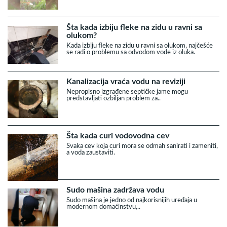
Šta kada izbiju fleke na zidu u ravni sa
olukom?
Kada izbiju fleke na zidu u ravni sa olukom, najčešće
se radi o problemu sa odvodom vode iz oluka.
Kanalizacija vraća vodu na reviziji
Nepropisno izgrađene septičke jame mogu
predstavljati ozbiljan problem za..
Šta kada curi vodovodna cev
Svaka cev koja curi mora se odmah sanirati i zameniti,
a voda zaustaviti.
Sudo mašina zadržava vodu
Sudo mašina je jedno od najkorisnijih uređaja u
modernom domaćinstvu,..