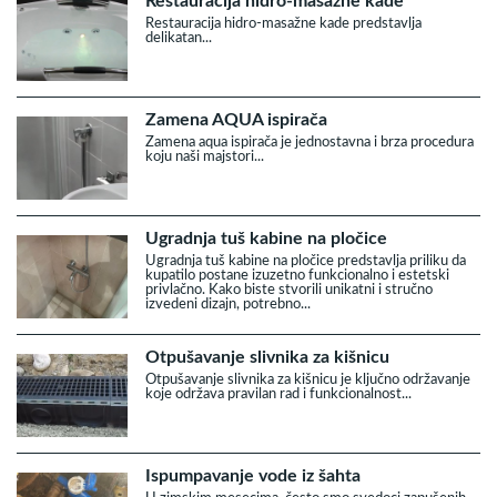
Restauracija hidro-masažne kade
Restauracija hidro-masažne kade predstavlja
delikatan...
Zamena AQUA ispirača
Zamena aqua ispirača je jednostavna i brza procedura
koju naši majstori...
Ugradnja tuš kabine na pločice
Ugradnja tuš kabine na pločice predstavlja priliku da
kupatilo postane izuzetno funkcionalno i estetski
privlačno. Kako biste stvorili unikatni i stručno
izvedeni dizajn, potrebno...
Otpušavanje slivnika za kišnicu
Otpušavanje slivnika za kišnicu je ključno održavanje
koje održava pravilan rad i funkcionalnost...
Ispumpavanje vode iz šahta