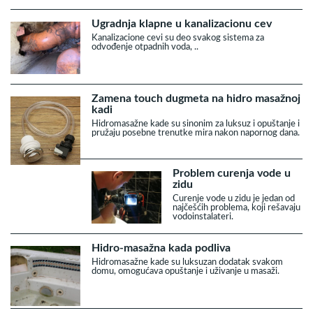
Ugradnja klapne u kanalizacionu cev
Kanalizacione cevi su deo svakog sistema za
odvođenje otpadnih voda, ..
Zamena touch dugmeta na hidro masažnoj
kadi
Hidromasažne kade su sinonim za luksuz i opuštanje i
pružaju posebne trenutke mira nakon napornog dana.
Problem curenja vode u
zidu
Curenje vode u zidu je jedan od
najčešćih problema, koji rešavaju
vodoinstalateri.
Hidro-masažna kada podliva
Hidromasažne kade su luksuzan dodatak svakom
domu, omogućava opuštanje i uživanje u masaži.