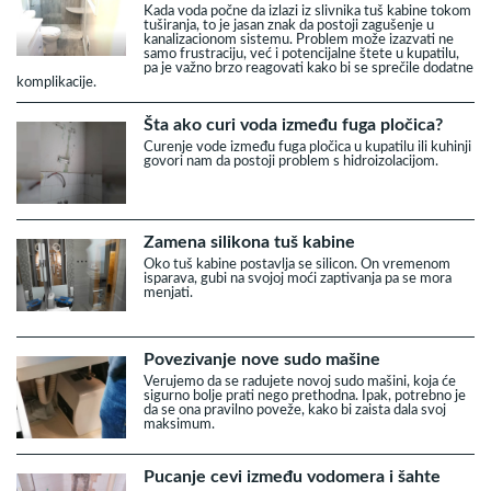
Kada voda počne da izlazi iz slivnika tuš kabine tokom
tuširanja, to je jasan znak da postoji zagušenje u
kanalizacionom sistemu. Problem može izazvati ne
samo frustraciju, već i potencijalne štete u kupatilu,
pa je važno brzo reagovati kako bi se sprečile dodatne
komplikacije.
Šta ako curi voda između fuga pločica?
Curenje vode između fuga pločica u kupatilu ili kuhinji
govori nam da postoji problem s hidroizolacijom.
Zamena silikona tuš kabine
Oko tuš kabine postavlja se silicon. On vremenom
isparava, gubi na svojoj moći zaptivanja pa se mora
menjati.
Povezivanje nove sudo mašine
Verujemo da se radujete novoj sudo mašini, koja će
sigurno bolje prati nego prethodna. Ipak, potrebno je
da se ona pravilno poveže, kako bi zaista dala svoj
maksimum.
Pucanje cevi između vodomera i šahte