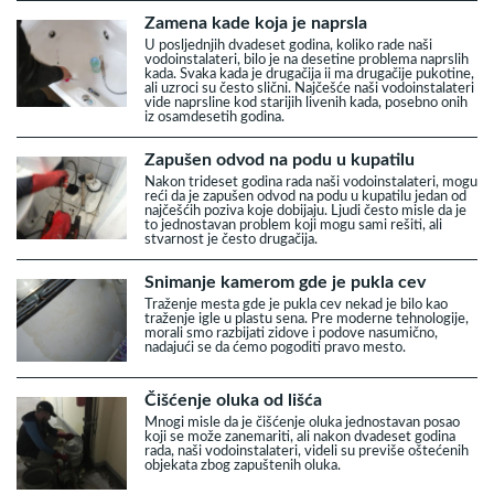
Zamena kade koja je naprsla
U posljednjih dvadeset godina, koliko rade naši
vodoinstalateri, bilo je na desetine problema naprslih
kada. Svaka kada je drugačija ii ma drugačije pukotine,
ali uzroci su često slični. Najčešće naši vodoinstalateri
vide naprsline kod starijih livenih kada, posebno onih
iz osamdesetih godina.
Zapušen odvod na podu u kupatilu
Nakon trideset godina rada naši vodoinstalateri, mogu
reći da je zapušen odvod na podu u kupatilu jedan od
najčešćih poziva koje dobijaju. Ljudi često misle da je
to jednostavan problem koji mogu sami rešiti, ali
stvarnost je često drugačija.
Snimanje kamerom gde je pukla cev
Traženje mesta gde je pukla cev nekad je bilo kao
traženje igle u plastu sena. Pre moderne tehnologije,
morali smo razbijati zidove i podove nasumično,
nadajući se da ćemo pogoditi pravo mesto.
Čišćenje oluka od lišća
Mnogi misle da je čišćenje oluka jednostavan posao
koji se može zanemariti, ali nakon dvadeset godina
rada, naši vodoinstalateri, videli su previše oštećenih
objekata zbog zapuštenih oluka.