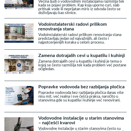
Većina ljudi o vodovodnim instalacijama razmišlja tek
kada se pojavi problem. Kap koja uporno curi, slab
pritisak vode ili neprijatan miris iz odvoda često se
doživljavaju kao sitnice.
Vodoinstalaterski radovi prilikom
renoviranja stana
Vodoinstalaterski radovi prilikom renoviranja stana
predstavljaju jedan od najvažnijih, ali često i
najpotcenjenijih koraka u celom procesu.
Zamena dotrajalih cevi u kupatilu i kuhinji
Zamena dotrajalih cevi u kupatilu i kuhinji je tema o
kojoj se često razmišlja tek kada problem već postane
očigledan.
Popravke vodovoda bez razbijanja pločica
Popravke vodovoda bez razbijanja pločica danas više
nisu mit, već realna i sve češća praksa, naročito u
stanovima gde su kupatila i kuhinje već renovirani.
Vodovodne instalacije u starim stanovima
– najčešći kvarovi
Vodovodne instalacije u starim stanovima često su