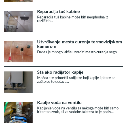
Reparacija tuš kabine
Reparacija tuš kabine može biti neophodna iz
različitih...
Utvrđivanje mesta curenja termovizijskom
kamerom
Danas je mnogo lakše utvrditi mesto curenja nego...
Šta ako radijator kaplje
Možda ste primetili radijator koji kaplje i pitate se
zašto se to dešava...
Kaplje voda na ventilu
Kapljanje vode na ventilu za nekoga može biti samo
iritantan zvuk, ali za vodoinstalatera to je poziv...