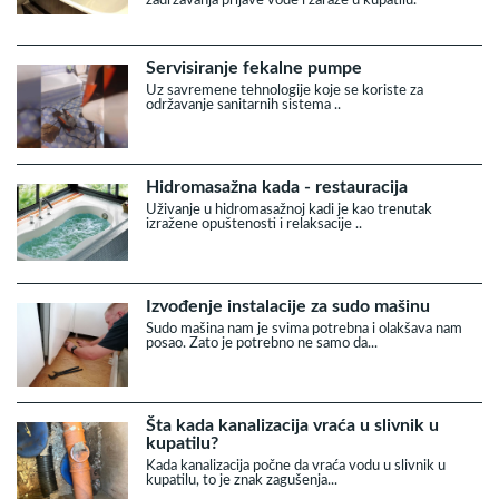
Servisiranje fekalne pumpe
Uz savremene tehnologije koje se koriste za
održavanje sanitarnih sistema ..
Hidromasažna kada - restauracija
Uživanje u hidromasažnoj kadi je kao trenutak
izražene opuštenosti i relaksacije ..
Izvođenje instalacije za sudo mašinu
Sudo mašina nam je svima potrebna i olakšava nam
posao. Zato je potrebno ne samo da...
Šta kada kanalizacija vraća u slivnik u
kupatilu?
Kada kanalizacija počne da vraća vodu u slivnik u
kupatilu, to je znak zagušenja...