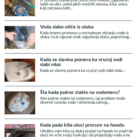
U zimskim mesecima, često smo svedoci zapušenih
šahti na ulici, usled jakih snežnih nanosa, kiša, vetra
koji zatrpava šaht...
Voda slabo otiče iz oluka
Kada imamo promenu u normalnom oticanju vode iz
oluka, to je siguran znak zagušenja oluka, pogrešnog...
Kada se slavina pomera ka vrućoj vodi
slabi mlaz
Kada se slavina pomera ka vrućoj vodi slabi mlaz...
Šta kada pukne staklo na vodomeru?
Ako pukne staklo na vodomeru, taj problem može
dovesti curenja vode i oštećenja samog...
Kada pada kiša oluci procure na fasadu
Ukoliko vam kiša sa oluka prelazi na fasadu to znači da
oluci ne vrše svoju funkciju i da propuštaju vodu a ne