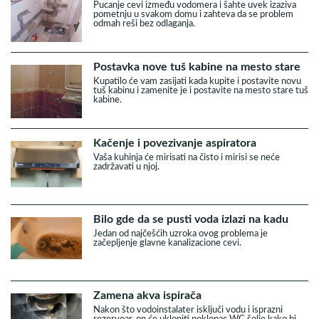
Pucanje cevi između vodomera i šahte uvek izaziva
pometnju u svakom domu i zahteva da se problem
odmah reši bez odlaganja.
Postavka nove tuš kabine na mesto stare
Kupatilo će vam zasijati kada kupite i postavite novu
tuš kabinu i zamenite je i postavite na mesto stare tuš
kabine.
Kačenje i povezivanje aspiratora
Vaša kuhinja će mirisati na čisto i mirisi se neće
zadržavati u njoj.
Bilo gde da se pusti voda izlazi na kadu
Jedan od najčešćih uzroka ovog problema je
začepljenje glavne kanalizacione cevi.
Zamena akva ispirača
Nakon što vodoinstalater isključi vodu i isprazni
rezervoar, on će ukloniti poklopac WC šolje kako bi