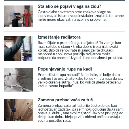
Šta ako se pojavi vlaga na zidu?
Često olako shvatamo prve znakove vlage na
zidovima, ali iskusni vodoinstalateri znaju da te tamne
mrlje mogu ukazivati na ozbiljne probleme.
Izmeštanje radijatora
Razmišljate o premeštanju radijatora? To vam je kao
mala selidba u stanu - treba dobro isplanirati svaki
korak. Bilo da renovirate ili samo želite drugačiji
raspored u sobi, nova pozicija radijatora može
potpuno da promeni izgled i funkcionalnost prostora.
Popunjavanje rupe na kadi
Primetili ste rupu na kadi? Ne brinite, ali bolje da to
sredimo što pre. Znate kako to ide - mala rupa danas,
veliko curenje sutra. Plus, ko voli da gleda oštećenu
kadu u svom kupatilu?
Zamena prebacivača za tuš
Zamena prebacivača tuš baterije često deluje kao
jednostavan zadatak, pa se mnogi odlučuju da ga sami
obave, u duhu „sam svoj majstor“. Iako na prvi pogled
deluje kao dobra ideja, prvi problemi obično nastaju
već na početku rada.