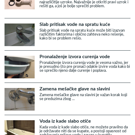
najrazličitije uzroke. Najvažnije je otkriti pravi uzrok i
rešiti ga, a još je bolje sprečiti problem.
Slab pritisak vode na spratu kuće
Slab pritisak vode na spratu kuće može biti izazvan
različitim faktorima i obično zahteva neko rešenje,
kako bi se problem rešio.
Pronalaženje izvora curenja vode
Pronalaženje izvora curenja vode je veoma važno, jer
je presudno što pre pronaći odakle izvire voda kako bi
se sprečilo njeno dalje curenje i poplava.
Zamena mešačke glave na slavini
Zamena mešačke glave na slavini je važan korak koji
se preduzima zbog ...
Voda iz kade slabo otiče
Kada voda iz kade slabo otiče, ne možete pravilno da
je održavate niti da se kupate, a postoji opasnost od
zadržavanja prljave vode i zaraze u kupatilu.