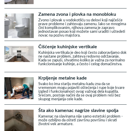
Zamena zvona i plovka na monobloku
Zvono i plovak u vodokotliću su delovi koji najčešće
prave probleme i zahtevaju zamenu. Iako se mnogima
čini komplikovanim, njihova zamena je zapravo
jednostavan posao koji možete sami uraditi i uštedeti
novac na pozivu majstora.
Čišćenje kuhinjske vertikale
Kuhinjska vertikala je deo koji često zaboravljamo dok
ne nastane problem, zahteva redovno održavanje.
Kada se zapuši, shvatimo koliko je važna za normalno
funkcionisanje kuhinje, a često i celog domaćinstva.
Krpljenje metalne kade
Svako ko ima stariju metalnu kadu zna da se
vremenom mogu pojaviti oštećenja i rupe koje kvare
izgled i funkcionalnost ovog važnog dela kupatila.
Srećom, postoje načini da se ovaj problem reši bez
skupog menjanja cele kade.
Šta ako kamenac nagrize slavine spolja
Kamenac na slavinama nije samo estetski problem -
može ozbiljno da ošteti završnu površinu i skrati
životni vek armature.