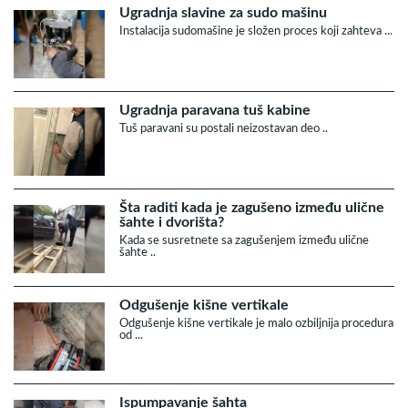
Ugradnja slavine za sudo mašinu
Instalacija sudomašine je složen proces koji zahteva ...
Ugradnja paravana tuš kabine
Tuš paravani su postali neizostavan deo ..
Šta raditi kada je zagušeno između ulične
šahte i dvorišta?
Kada se susretnete sa zagušenjem između ulične
šahte ..
Odgušenje kišne vertikale
Odgušenje kišne vertikale je malo ozbiljnija procedura
od ...
Ispumpavanje šahta