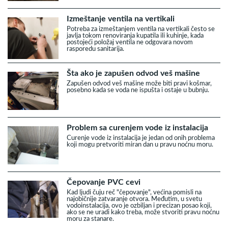
Izmeštanje ventila na vertikali
Potreba za izmeštanjem ventila na vertikali često se
javlja tokom renoviranja kupatila ili kuhinje, kada
postojeći položaj ventila ne odgovara novom
rasporedu sanitarija.
Šta ako je zapušen odvod veš mašine
Zapušen odvod veš mašine može biti pravi košmar,
posebno kada se voda ne ispušta i ostaje u bubnju.
Problem sa curenjem vode iz instalacija
Curenje vode iz instalacija je jedan od onih problema
koji mogu pretvoriti miran dan u pravu noćnu moru.
Čepovanje PVC cevi
Kad ljudi čuju reč "čepovanje", većina pomisli na
najobičnije zatvaranje otvora. Međutim, u svetu
vodoinstalacija, ovo je ozbiljan i precizan posao koji,
ako se ne uradi kako treba, može stvoriti pravu noćnu
moru za stanare.