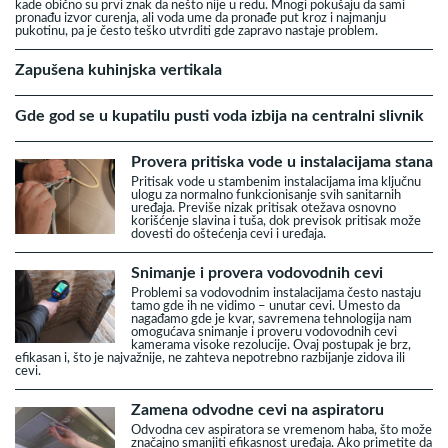
kade obično su prvi znak da nešto nije u redu. Mnogi pokušaju da sami
pronađu izvor curenja, ali voda ume da pronađe put kroz i najmanju
pukotinu, pa je često teško utvrditi gde zapravo nastaje problem.
Zapušena kuhinjska vertikala
Gde god se u kupatilu pusti voda izbija na centralni slivnik
Provera pritiska vode u instalacijama stana
Pritisak vode u stambenim instalacijama ima ključnu
ulogu za normalno funkcionisanje svih sanitarnih
uređaja. Previše nizak pritisak otežava osnovno
korišćenje slavina i tuša, dok previsok pritisak može
dovesti do oštećenja cevi i uređaja.
Snimanje i provera vodovodnih cevi
Problemi sa vodovodnim instalacijama često nastaju
tamo gde ih ne vidimo – unutar cevi. Umesto da
nagađamo gde je kvar, savremena tehnologija nam
omogućava snimanje i proveru vodovodnih cevi
kamerama visoke rezolucije. Ovaj postupak je brz,
efikasan i, što je najvažnije, ne zahteva nepotrebno razbijanje zidova ili
cevi.
Zamena odvodne cevi na aspiratoru
Odvodna cev aspiratora se vremenom haba, što može
značajno smanjiti efikasnost uređaja. Ako primetite da