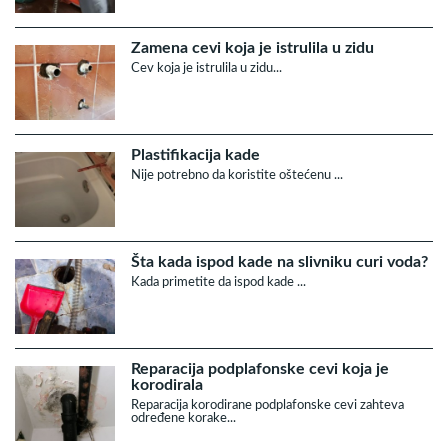
Zamena cevi koja je istrulila u zidu
Cev koja je istrulila u zidu...
Plastifikacija kade
Nije potrebno da koristite oštećenu ...
Šta kada ispod kade na slivniku curi voda?
Kada primetite da ispod kade ...
Reparacija podplafonske cevi koja je
korodirala
Reparacija korodirane podplafonske cevi zahteva
određene korake...