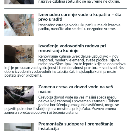
naprave ozbiljnu štetu ako se na vreme ne otkriju.
Iznenadno curenje vode u kupatilu – šta
prvo uraditi
Iznenadno curenje vode u kupatilu ume da izazove
paniku, naročito ako se desi u nezgodno vreme.
Izvođenje vodovodnih radova pri
renoviranju kuhinje
Renoviranje kuhinje uvek deluje uzbudljivo – novi
raspored, moderni elementi, sveže pločice i sjajne
radne površine. Ipak, iza te lepote krije se deo radova
koji je presudan za dugotrajnost i funkcionalnost prostora – vodovod. Bez
dobro izvedenih vodovodnih instalacija, čak i najskuplja kuhinja može
postati izvor problema.
Zamena creva za dovod vode na veš
mašini
Crevo za dovod vode na veš mašini spada među
delove koji zahtevaju povremenu zamenu. Tokom
godina korišćenja guma gubi elastičnost, mogu se
pojaviti pukotine ili slabljenje na mestima priključaka. Pravovremena
zamena sprečava poplave i oštećenja u stanu.
Premontaža sudopere i premeštanje
instalacija