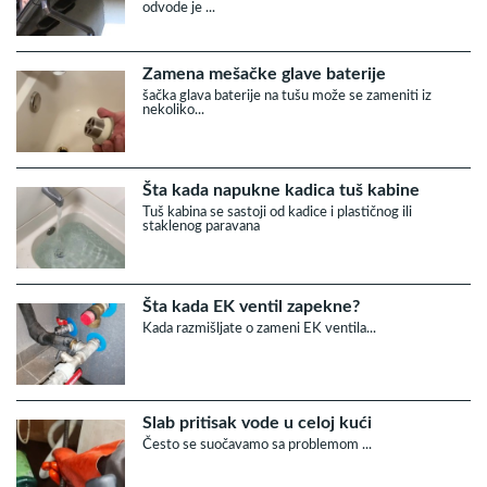
odvode je ...
Zamena mešačke glave baterije
šačka glava baterije na tušu može se zameniti iz
nekoliko...
Šta kada napukne kadica tuš kabine
Tuš kabina se sastoji od kadice i plastičnog ili
staklenog paravana
Šta kada EK ventil zapekne?
Kada razmišljate o zameni EK ventila...
Slab pritisak vode u celoj kući
Često se suočavamo sa problemom ...