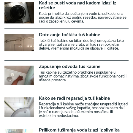
Kad se pusti voda nad kadom izlazi iz
rešetke
Kada primetite da, puštanjem vode iznad kade, ona
počne da izlazi kroz podnu rešetku, najverovatnije se
radi o začepljenju u cevima.
Dotezanje točkića tuš kabine
Točkići tuš kabine su bitan deo koji omogućava lako
otvaranje i zatvaranje vrata, ali kao i svi pokretni
delovi, vremenom mogu da se olabave ili oštete.
Zapušenje odvoda tuš kabine
Tuš kabine su izuzetno praktične i popularne u
mnogim domaćinstvima, zbog svoje funkcionalnosti i
uštede prostora.
Kako se radi reparacija tuš kabine
Reparacija tuš kabine može značajno unaprediti izgled
i funkcionalnost vašeg kupatila, bez obzira na to da li
je reč o curenju vode, oštećenim nosačima ili
estetskim nedostacima.
Prilikom tuširanja voda izlazi iz slivnika