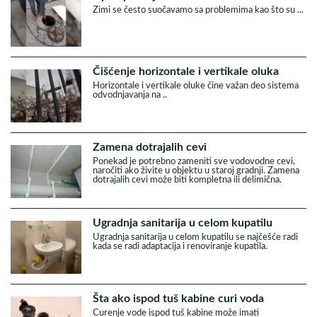
Zimi se često suočavamo sa problemima kao što su ...
Čišćenje horizontale i vertikale oluka
Horizontale i vertikale oluke čine važan deo sistema
odvodnjavanja na ..
Zamena dotrajalih cevi
Ponekad je potrebno zameniti sve vodovodne cevi,
naročiti ako živite u objektu u staroj gradnji. Zamena
dotrajalih cevi može biti kompletna ili delimična.
Ugradnja sanitarija u celom kupatilu
Ugradnja sanitarija u celom kupatilu se najčešće radi
kada se radi adaptacija i renoviranje kupatila.
Šta ako ispod tuš kabine curi voda
Curenje vode ispod tuš kabine može imati