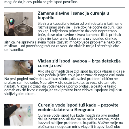
moguće da je cev pukla negde ispod površine.
Zamena slavine i sanacija curenja u
kupatilu
Slavina u kupatilu je jedan od onih detalja o kojima ne
razmišljamo previše – sve dok ne počne da curi. Kap
po kap, i odjednom primetite da voda neprestano
teče, da se oko slavine stvara kamenac ili da pritisak
više nije kao ranije. Iako se na prvi pogled čini kao
sitnica, neispravna slavina može izazvati mnogo veće probleme nego što
mislimo – od povećanog računa za vodu do vlažnih mrlja i oštećenja oko
umivaonika.
Vlažan zid ispod lavaboa – brza detekcija
curenja cevi
Ako ste primetili da je zid ispod lavaboa vlažan ili da se
boja počela ljuštiti, to je jasan znak da negde curi voda.
Na prvi pogled može delovati kao sitnica, ali ovakvi problemi obično ne
prolaze sami od sebe. Naprotiv – što duže čekate, to veća šteta može
nastati. Vlažni zid znači da voda negde uporno prolazi, a često je teško
odmah otkriti izvor curenja jer cevi prolaze kroz zidove i spojeve koji nisu
vidljivi golim okom.
Curenje vode ispod tuš kade – pozovite
vodoinstalatera u Beogradu
Curenje vode ispod tuš kade možda na prvi pogled
deluje bezazleno, ali ako se ne reši na vreme, može
izazvati ozbiljne probleme u kupatilu. Vlažne mrlje na
pločicama, neugodan miris vlage ili tragovi buđi oko