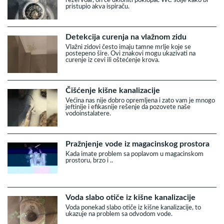
pristupio akva ispiraču.
Detekcija curenja na vlažnom zidu
Vlažni zidovi često imaju tamne mrlje koje se
postepeno šire. Ovi znakovi mogu ukazivati na
curenje iz cevi ili oštećenje krova.
Čišćenje kišne kanalizacije
Većina nas nije dobro opremljena i zato vam je mnogo
jeftinije i efikasnije rešenje da pozovete naše
vodoinstalatere.
Pražnjenje vode iz magacinskog prostora
Kada imate problem sa poplavom u magacinskom
prostoru, brzo i ..
Voda slabo otiče iz kišne kanalizacije
Voda ponekad slabo otiče iz kišne kanalizacije, to
ukazuje na problem sa odvodom vode.