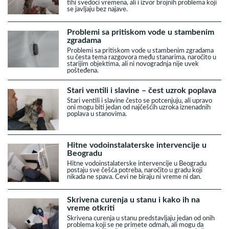
tihi svedoci vremena, ali i izvor brojnih problema koji
se javljaju bez najave.
Problemi sa pritiskom vode u stambenim
zgradama
Problemi sa pritiskom vode u stambenim zgradama
su česta tema razgovora među stanarima, naročito u
starijim objektima, ali ni novogradnja nije uvek
pošteđena.
Stari ventili i slavine – čest uzrok poplava
Stari ventili i slavine često se potcenjuju, ali upravo
oni mogu biti jedan od najčešćih uzroka iznenadnih
poplava u stanovima.
Hitne vodoinstalaterske intervencije u
Beogradu
Hitne vodoinstalaterske intervencije u Beogradu
postaju sve češća potreba, naročito u gradu koji
nikada ne spava. Cevi ne biraju ni vreme ni dan.
Skrivena curenja u stanu i kako ih na
vreme otkriti
Skrivena curenja u stanu predstavljaju jedan od onih
problema koji se ne primete odmah, ali mogu da