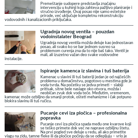
Premeštanje sudopere predstavlja značajnu
intervenciju u kuhinji koja zahteva pažljivo planiranje i
stručno izvođenje. Ovaj posao nije samo estetske
prirode, već uključuje kompletnu rekonstrukciju
vodovodnih i kanalizacionih priključaka.
Ugradnja novog ventila – pouzdan
vodoinstalater Beograd
Ugradnja novog ventila možda deluje kao jednostavan
posao, ali svako ko se bar jednom susreo sa
problemom curenja zna da to nije baš tako. Ventil je
mali, ali izuzetno važan deo svake vodovodne
instalacije.
Ispiranje kamenca iz slavina i tuš baterija
Kamenac u slavini ili tuš bateriji jedan je od najčešćih
problema u domaćinstvu, pogotovo u mestima gde je
voda tvrda. Na početku se jedva primeti – slabiji
pritisak, sitne bele naslage oko otvora, možda i
neobičan zvuk dok voda teče. Međutim, vremenom,
kamenac može ozbiljno da smanji protok, ošteti mehanizme i čak potpuno
blokira slavinu ili tuš ručicu.
Pucanje cevi iza pločica – profesionalna
popravka
Pucanje cevi iza pločica spada među one kvarove koji
se teško primete dok već ne naprave ozbiljnu štetu.
Na prvi pogled sve deluje u redu, ali ako primetite
vlagu na zidu, tamne fleke ili da pločice počinju da se odlepljuju – vrlo je