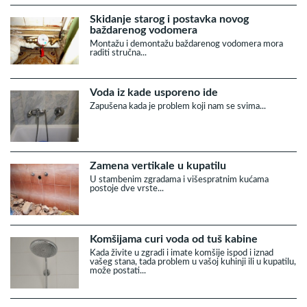
Skidanje starog i postavka novog
baždarenog vodomera
Montažu i demontažu baždarenog vodomera mora
raditi stručna...
Voda iz kade usporeno ide
Zapušena kada je problem koji nam se svima...
Zamena vertikale u kupatilu
U stambenim zgradama i višespratnim kućama
postoje dve vrste...
Komšijama curi voda od tuš kabine
Kada živite u zgradi i imate komšije ispod i iznad
vašeg stana, tada problem u vašoj kuhinji ili u kupatilu,
može postati...