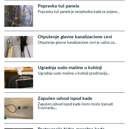
Popravka tuš panela
Popravka tuš panela je neophodna kada se pojave...
Otpušenje glavne kanalizacione cevi
Otpušenje glavne kanalizacione cevi je važno za...
Ugradnja sudo-mašine u kuhinji
Ugradnja sudo-mašine u kuhinji predstavlja...
Zapušen odvod ispod kade
Zapušen odvod ispod kade često može izazvati
frustraciju...