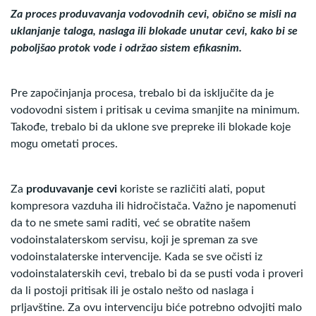
Za proces produvavanja vodovodnih cevi, obično se misli na
uklanjanje taloga, naslaga ili blokade unutar cevi, kako bi se
poboljšao protok vode i održao sistem efikasnim.
Pre započinjanja procesa, trebalo bi da isključite da je
vodovodni sistem i pritisak u cevima smanjite na minimum.
Takođe, trebalo bi da uklone sve prepreke ili blokade koje
mogu ometati proces.
Za
produvavanje cevi
koriste se različiti alati, poput
kompresora vazduha ili hidročistača. Važno je napomenuti
da to ne smete sami raditi, već se obratite našem
vodoinstalaterskom servisu, koji je spreman za sve
vodoinstalaterske intervencije. Kada se sve očisti iz
vodoinstalaterskih cevi, trebalo bi da se pusti voda i proveri
da li postoji pritisak ili je ostalo nešto od naslaga i
prljavštine. Za ovu intervenciju biće potrebno odvojiti malo