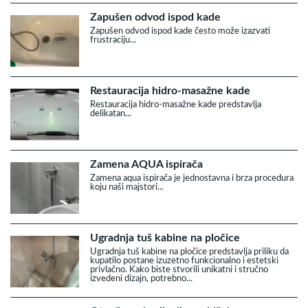
Zapušen odvod ispod kade
Zapušen odvod ispod kade često može izazvati
frustraciju...
Restauracija hidro-masažne kade
Restauracija hidro-masažne kade predstavlja
delikatan...
Zamena AQUA ispirača
Zamena aqua ispirača je jednostavna i brza procedura
koju naši majstori...
Ugradnja tuš kabine na pločice
Ugradnja tuš kabine na pločice predstavlja priliku da
kupatilo postane izuzetno funkcionalno i estetski
privlačno. Kako biste stvorili unikatni i stručno
izvedeni dizajn, potrebno...