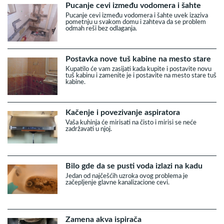
Pucanje cevi između vodomera i šahte
Pucanje cevi između vodomera i šahte uvek izaziva
pometnju u svakom domu i zahteva da se problem
odmah reši bez odlaganja.
Postavka nove tuš kabine na mesto stare
Kupatilo će vam zasijati kada kupite i postavite novu
tuš kabinu i zamenite je i postavite na mesto stare tuš
kabine.
Kačenje i povezivanje aspiratora
Vaša kuhinja će mirisati na čisto i mirisi se neće
zadržavati u njoj.
Bilo gde da se pusti voda izlazi na kadu
Jedan od najčešćih uzroka ovog problema je
začepljenje glavne kanalizacione cevi.
Zamena akva ispirača