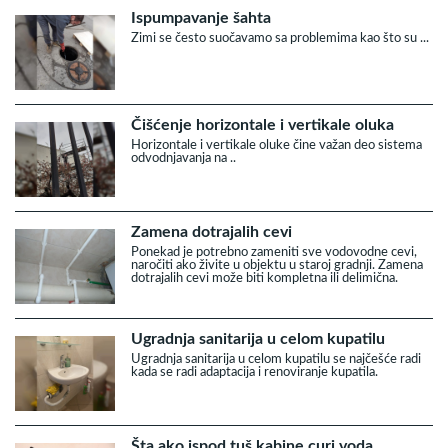
Ispumpavanje šahta
Zimi se često suočavamo sa problemima kao što su ...
Čišćenje horizontale i vertikale oluka
Horizontale i vertikale oluke čine važan deo sistema
odvodnjavanja na ..
Zamena dotrajalih cevi
Ponekad je potrebno zameniti sve vodovodne cevi,
naročiti ako živite u objektu u staroj gradnji. Zamena
dotrajalih cevi može biti kompletna ili delimična.
Ugradnja sanitarija u celom kupatilu
Ugradnja sanitarija u celom kupatilu se najčešće radi
kada se radi adaptacija i renoviranje kupatila.
Šta ako ispod tuš kabine curi voda