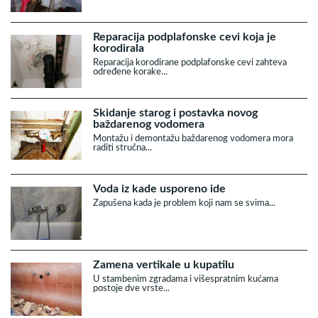
Reparacija podplafonske cevi koja je
korodirala
Reparacija korodirane podplafonske cevi zahteva
određene korake...
Skidanje starog i postavka novog
baždarenog vodomera
Montažu i demontažu baždarenog vodomera mora
raditi stručna...
Voda iz kade usporeno ide
Zapušena kada je problem koji nam se svima...
Zamena vertikale u kupatilu
U stambenim zgradama i višespratnim kućama
postoje dve vrste...