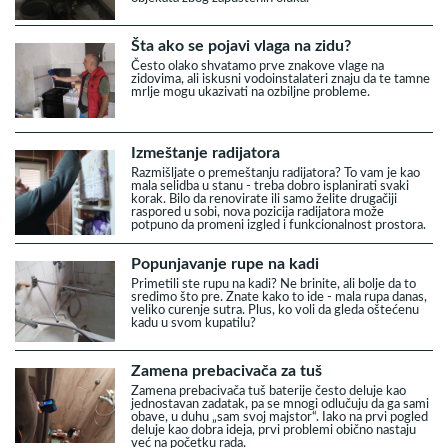
Šta ako se pojavi vlaga na zidu?
Često olako shvatamo prve znakove vlage na
zidovima, ali iskusni vodoinstalateri znaju da te tamne
mrlje mogu ukazivati na ozbiljne probleme.
Izmeštanje radijatora
Razmišljate o premeštanju radijatora? To vam je kao
mala selidba u stanu - treba dobro isplanirati svaki
korak. Bilo da renovirate ili samo želite drugačiji
raspored u sobi, nova pozicija radijatora može
potpuno da promeni izgled i funkcionalnost prostora.
Popunjavanje rupe na kadi
Primetili ste rupu na kadi? Ne brinite, ali bolje da to
sredimo što pre. Znate kako to ide - mala rupa danas,
veliko curenje sutra. Plus, ko voli da gleda oštećenu
kadu u svom kupatilu?
Zamena prebacivača za tuš
Zamena prebacivača tuš baterije često deluje kao
jednostavan zadatak, pa se mnogi odlučuju da ga sami
obave, u duhu „sam svoj majstor“. Iako na prvi pogled
deluje kao dobra ideja, prvi problemi obično nastaju
već na početku rada.