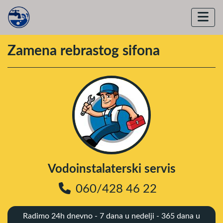
Zamena rebrastog sifona
Vodoinstalaterski servis
060/428 46 22
Radimo 24h dnevno - 7 dana u nedelji - 365 dana u