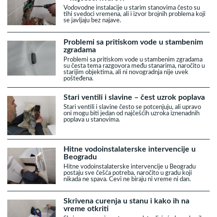
Vodovodne instalacije u starim stanovima često su
tihi svedoci vremena, ali i izvor brojnih problema koji
se javljaju bez najave.
Problemi sa pritiskom vode u stambenim
zgradama
Problemi sa pritiskom vode u stambenim zgradama
su česta tema razgovora među stanarima, naročito u
starijim objektima, ali ni novogradnja nije uvek
pošteđena.
Stari ventili i slavine – čest uzrok poplava
Stari ventili i slavine često se potcenjuju, ali upravo
oni mogu biti jedan od najčešćih uzroka iznenadnih
poplava u stanovima.
Hitne vodoinstalaterske intervencije u
Beogradu
Hitne vodoinstalaterske intervencije u Beogradu
postaju sve češća potreba, naročito u gradu koji
nikada ne spava. Cevi ne biraju ni vreme ni dan.
Skrivena curenja u stanu i kako ih na
vreme otkriti