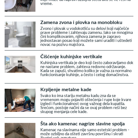
vreme.
Zamena zvona i plovka na monobloku
Zvono i plovak u vodokotliću su delovi koji najčešće
prave probleme i zahtevaju zamenu. Iako se mnogima
čini komplikovanim, njihova zamena je zapravo
jednostavan posao koji možete sami uraditi i uštedeti
novac na pozivu majstora.
Čišćenje kuhinjske vertikale
Kuhinjska vertikala je deo koji često zaboravljamo dok
ne nastane problem, zahteva redovno održavanje.
Kada se zapuši, shvatimo koliko je važna za normalno
funkcionisanje kuhinje, a često i celog domaćinstva.
Krpljenje metalne kade
Svako ko ima stariju metalnu kadu zna da se
vremenom mogu pojaviti oštećenja i rupe koje kvare
izgled i funkcionalnost ovog važnog dela kupatila.
Srećom, postoje načini da se ovaj problem reši bez
skupog menjanja cele kade.
Šta ako kamenac nagrize slavine spolja
Kamenac na slavinama nije samo estetski problem -
može ozbiljno da ošteti završnu površinu i skrati
životni vek armature.