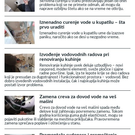
Skrivena curenja u stanu predstavljaju jedan od onih
problema koji se ne primete odmah, ali mogu da
naprave ozbiljnu štetu ako se na vreme ne otkriju.
Iznenadno curenje vode u kupatilu – šta
prvo uraditi
Iznenadno curenje vode u kupatilu ume da izazove
paniku, naročito ako se desi u nezgodno vreme.
Izvođenje vodovodnih radova pri
renoviranju kuhinje
Renoviranje kuhinje uvek deluje uzbudljivo – novi
raspored, moderni elementi, sveže pločice i sjajne
radne površine. Ipak, iza te lepote krije se deo radova
koji je presudan za dugotrajnost i funkcionalnost prostora – vodovod. Bez
dobro izvedenih vodovodnih instalacija, čak i najskuplja kuhinja može
postati izvor problema.
Zamena creva za dovod vode na veš
mašini
Crevo za dovod vode na veš mašini spada među
delove koji zahtevaju povremenu zamenu. Tokom
godina korišćenja guma gubi elastičnost, mogu se
pojaviti pukotine ili slabljenje na mestima priključaka. Pravovremena
zamena sprečava poplave i oštećenja u stanu.
Premontaža sudopere i premeštanje