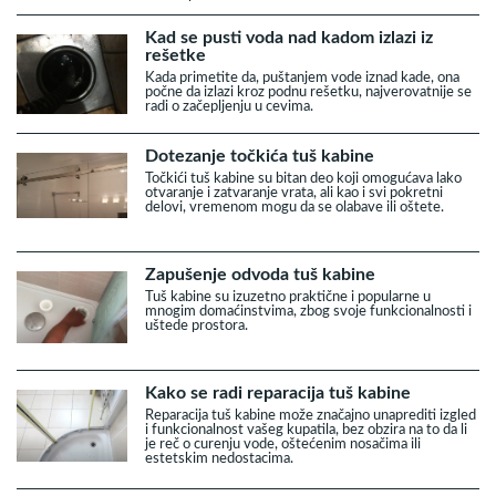
Kad se pusti voda nad kadom izlazi iz
rešetke
Kada primetite da, puštanjem vode iznad kade, ona
počne da izlazi kroz podnu rešetku, najverovatnije se
radi o začepljenju u cevima.
Dotezanje točkića tuš kabine
Točkići tuš kabine su bitan deo koji omogućava lako
otvaranje i zatvaranje vrata, ali kao i svi pokretni
delovi, vremenom mogu da se olabave ili oštete.
Zapušenje odvoda tuš kabine
Tuš kabine su izuzetno praktične i popularne u
mnogim domaćinstvima, zbog svoje funkcionalnosti i
uštede prostora.
Kako se radi reparacija tuš kabine
Reparacija tuš kabine može značajno unaprediti izgled
i funkcionalnost vašeg kupatila, bez obzira na to da li
je reč o curenju vode, oštećenim nosačima ili
estetskim nedostacima.