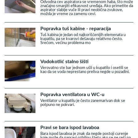
Odvodna cev aspiratora se vremenom haba, što može
značajno smanjiti efikasnost uređaja. Ako primetite da
aspirator slabije vuče ili pravi neobična zvukove,
možda je vreme za zamenu cevi.
Popravka tuš kabine - reparacija
Tuš kabina je jedan od najkorišćenijih elemenata u
kupatilu, pa se kvarovi dešavaju relativno često.
Srećom, većinu problema mo
Vodokotlić stalno šišti
Verovatno ste bar jednom ušli u kupatilo i osetili se
kao da se voda neprestano preliva negde u pozadini.
Popravka ventilatora u WC-u
Ventilator u kupatilu je često zanemarivan dok se
potpuno ne pokvari.
Pravi se bara ispod lavaboa
Bara ispod lavaboa je znak da negde postoji curenje
koje može da napravi ozbiljnu štetu ako se ne reši na