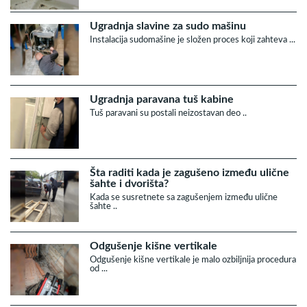
Ugradnja slavine za sudo mašinu
Instalacija sudomašine je složen proces koji zahteva ...
Ugradnja paravana tuš kabine
Tuš paravani su postali neizostavan deo ..
Šta raditi kada je zagušeno između ulične
šahte i dvorišta?
Kada se susretnete sa zagušenjem između ulične
šahte ..
Odgušenje kišne vertikale
Odgušenje kišne vertikale je malo ozbiljnija procedura
od ...