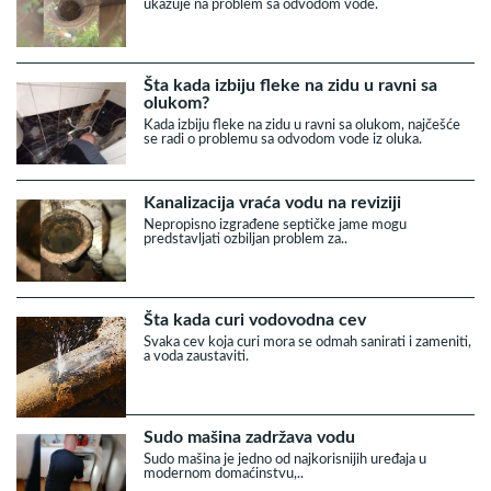
ukazuje na problem sa odvodom vode.
Šta kada izbiju fleke na zidu u ravni sa
olukom?
Kada izbiju fleke na zidu u ravni sa olukom, najčešće
se radi o problemu sa odvodom vode iz oluka.
Kanalizacija vraća vodu na reviziji
Nepropisno izgrađene septičke jame mogu
predstavljati ozbiljan problem za..
Šta kada curi vodovodna cev
Svaka cev koja curi mora se odmah sanirati i zameniti,
a voda zaustaviti.
Sudo mašina zadržava vodu
Sudo mašina je jedno od najkorisnijih uređaja u
modernom domaćinstvu,..