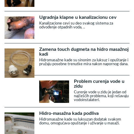
Ugradnja klapne u kanalizacionu cev
Kanalizacione cevi su deo svakog sistema za
odvođenje otpadnih voda, ..
Zamena touch dugmeta na hidro masažnoj
kadi
Hidromasažne kade su sinonim za luksuz i opuštanje i
pružaju posebne trenutke mira nakon napornog dana.
Problem curenja vode u
zidu
Curenje vode u zidu je jedan od
najčešćih problema, koji rešavaju
vodoinstalateri.
Hidro-masažna kada podliva
Hidromasažne kade su luksuzan dodatak svakom
domu, omogućava opuštanje i uživanje u masaži.