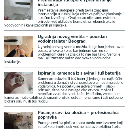
instalacija
Premeštanje sudopere predstavlja značajnu
intervenciju u kuhinji koja zahteva pažljivo planiranje i
stručno izvođenje. Ovaj posao nije samo estetske
prirode, već uključuje kompletnu rekonstrukciju
vodovodnih i kanalizacionih priključaka.
Ugradnja novog ventila – pouzdan
vodoinstalater Beograd
Ugradnja novog ventila možda deluje kao jednostavan
posao, ali svako ko se bar jednom susreo sa
problemom curenja zna da to nije baš tako. Ventil je
mali, ali izuzetno važan deo svake vodovodne
instalacije.
Ispiranje kamenca iz slavina i tuš baterija
Kamenac u slavini ili tuš bateriji jedan je od najčešćih
problema u domaćinstvu, pogotovo u mestima gde je
voda tvrda. Na početku se jedva primeti – slabiji
pritisak, sitne bele naslage oko otvora, možda i
neobičan zvuk dok voda teče. Međutim, vremenom,
kamenac može ozbiljno da smanji protok, ošteti mehanizme i čak potpuno
blokira slavinu ili tuš ručicu.
Pucanje cevi iza pločica – profesionalna
popravka
Pucanje cevi iza pločica spada među one kvarove koji
se teško primete dok već ne naprave ozbiljnu štetu.