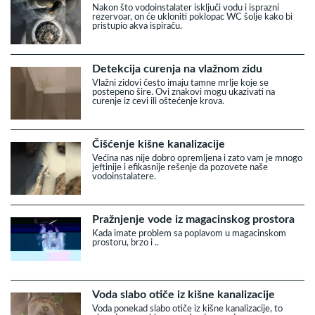
Nakon što vodoinstalater isključi vodu i isprazni
rezervoar, on će ukloniti poklopac WC šolje kako bi
pristupio akva ispiraču.
Detekcija curenja na vlažnom zidu
Vlažni zidovi često imaju tamne mrlje koje se
postepeno šire. Ovi znakovi mogu ukazivati na
curenje iz cevi ili oštećenje krova.
Čišćenje kišne kanalizacije
Većina nas nije dobro opremljena i zato vam je mnogo
jeftinije i efikasnije rešenje da pozovete naše
vodoinstalatere.
Pražnjenje vode iz magacinskog prostora
Kada imate problem sa poplavom u magacinskom
prostoru, brzo i ..
Voda slabo otiče iz kišne kanalizacije
Voda ponekad slabo otiče iz kišne kanalizacije, to