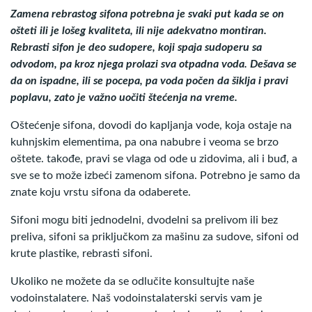
Zamena rebrastog sifona potrebna je svaki put kada se on
ošteti ili je lošeg kvaliteta, ili nije adekvatno montiran.
Rebrasti sifon je deo sudopere, koji spaja sudoperu sa
odvodom, pa kroz njega prolazi sva otpadna voda. Dešava se
da on ispadne, ili se pocepa, pa voda počen da šiklja i pravi
poplavu, zato je važno uočiti štećenja na vreme.
Oštećenje sifona, dovodi do kapljanja vode, koja ostaje na
kuhnjskim elementima, pa ona nabubre i veoma se brzo
oštete. takođe, pravi se vlaga od ode u zidovima, ali i buđ, a
sve se to može izbeći zamenom sifona. Potrebno je samo da
znate koju vrstu sifona da odaberete.
Sifoni mogu biti jednodelni, dvodelni sa prelivom ili bez
preliva, sifoni sa priključkom za mašinu za sudove, sifoni od
krute plastike, rebrasti sifoni.
Ukoliko ne možete da se odlučite konsultujte naše
vodoinstalatere. Naš vodoinstalaterski servis vam je