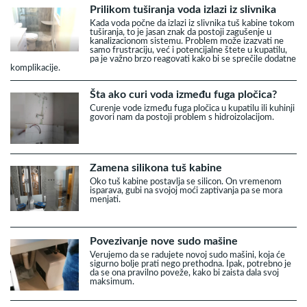
Prilikom tuširanja voda izlazi iz slivnika
Kada voda počne da izlazi iz slivnika tuš kabine tokom
tuširanja, to je jasan znak da postoji zagušenje u
kanalizacionom sistemu. Problem može izazvati ne
samo frustraciju, već i potencijalne štete u kupatilu,
pa je važno brzo reagovati kako bi se sprečile dodatne
komplikacije.
Šta ako curi voda između fuga pločica?
Curenje vode između fuga pločica u kupatilu ili kuhinji
govori nam da postoji problem s hidroizolacijom.
Zamena silikona tuš kabine
Oko tuš kabine postavlja se silicon. On vremenom
isparava, gubi na svojoj moći zaptivanja pa se mora
menjati.
Povezivanje nove sudo mašine
Verujemo da se radujete novoj sudo mašini, koja će
sigurno bolje prati nego prethodna. Ipak, potrebno je
da se ona pravilno poveže, kako bi zaista dala svoj
maksimum.