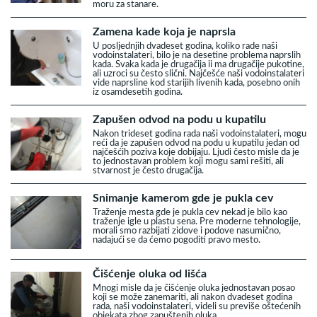
moru za stanare.
Zamena kade koja je naprsla
U posljednjih dvadeset godina, koliko rade naši
vodoinstalateri, bilo je na desetine problema naprslih
kada. Svaka kada je drugačija ii ma drugačije pukotine,
ali uzroci su često slični. Najčešće naši vodoinstalateri
vide naprsline kod starijih livenih kada, posebno onih
iz osamdesetih godina.
Zapušen odvod na podu u kupatilu
Nakon trideset godina rada naši vodoinstalateri, mogu
reći da je zapušen odvod na podu u kupatilu jedan od
najčešćih poziva koje dobijaju. Ljudi često misle da je
to jednostavan problem koji mogu sami rešiti, ali
stvarnost je često drugačija.
Snimanje kamerom gde je pukla cev
Traženje mesta gde je pukla cev nekad je bilo kao
traženje igle u plastu sena. Pre moderne tehnologije,
morali smo razbijati zidove i podove nasumično,
nadajući se da ćemo pogoditi pravo mesto.
Čišćenje oluka od lišća
Mnogi misle da je čišćenje oluka jednostavan posao
koji se može zanemariti, ali nakon dvadeset godina
rada, naši vodoinstalateri, videli su previše oštećenih
objekata zbog zapuštenih oluka.