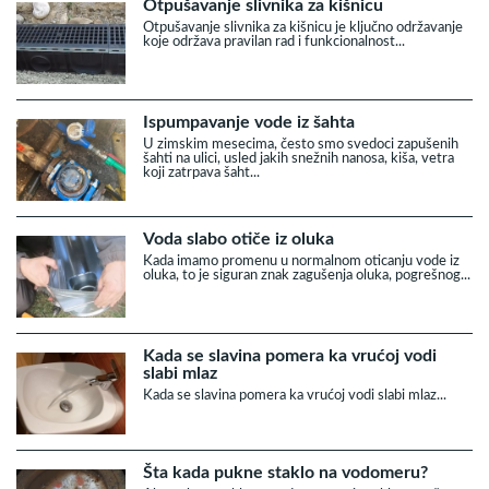
Otpušavanje slivnika za kišnicu
Otpušavanje slivnika za kišnicu je ključno održavanje
koje održava pravilan rad i funkcionalnost...
Ispumpavanje vode iz šahta
U zimskim mesecima, često smo svedoci zapušenih
šahti na ulici, usled jakih snežnih nanosa, kiša, vetra
koji zatrpava šaht...
Voda slabo otiče iz oluka
Kada imamo promenu u normalnom oticanju vode iz
oluka, to je siguran znak zagušenja oluka, pogrešnog...
Kada se slavina pomera ka vrućoj vodi
slabi mlaz
Kada se slavina pomera ka vrućoj vodi slabi mlaz...
Šta kada pukne staklo na vodomeru?