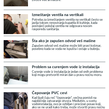
Izmeštanje ventila na vertikali
Potreba za izmeštanjem ventila na vertikali često se
javlja tokom renoviranja kupatila ili kuhinje, kada
postojeći položaj ventila ne odgovara novom
rasporedu sanitarija.
Šta ako je zapušen odvod veš mašine
Zapušen odvod veš mašine može biti pravi košmar,
posebno kada se voda ne ispušta i ostaje u bubnju.
Problem sa curenjem vode iz instalacija
Curenje vode iz instalacija je jedan od onih problema
koji mogu pretvoriti miran dan u pravu noćnu moru.
Čepovanje PVC cevi
Kad ljudi čuju reč "čepovanje", većina pomisli na
najobičnije zatvaranje otvora. Međutim, u svetu
vodoinstalacija, ovo je ozbiljan i precizan posao koji,
ako se ne uradi kako treba, može stvoriti pravu noćnu