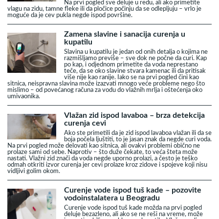
Na prvi pogled sve deluje u redu, ali ako primetite
vlagu na zidu, tamne fleke ili da pločice počinju da se odlepljuju – vrlo je
moguće da je cev pukla negde ispod površine.
Zamena slavine i sanacija curenja u
kupatilu
Slavina u kupatilu je jedan od onih detalja o kojima ne
razmišljamo previše – sve dok ne počne da curi. Kap
po kap, i odjednom primetite da voda neprestano
teče, da se oko slavine stvara kamenac ili da pritisak
više nije kao ranije. Iako se na prvi pogled čini kao
sitnica, neispravna slavina može izazvati mnogo veće probleme nego što
mislimo – od povećanog računa za vodu do vlažnih mrlja i oštećenja oko
umivaonika.
Vlažan zid ispod lavaboa – brza detekcija
curenja cevi
Ako ste primetili da je zid ispod lavaboa vlažan ili da se
boja počela ljuštiti, to je jasan znak da negde curi voda.
Na prvi pogled može delovati kao sitnica, ali ovakvi problemi obično ne
prolaze sami od sebe. Naprotiv – što duže čekate, to veća šteta može
nastati. Vlažni zid znači da voda negde uporno prolazi, a često je teško
odmah otkriti izvor curenja jer cevi prolaze kroz zidove i spojeve koji nisu
vidljivi golim okom.
Curenje vode ispod tuš kade – pozovite
vodoinstalatera u Beogradu
Curenje vode ispod tuš kade možda na prvi pogled
deluje bezazleno, ali ako se ne reši na vreme, može