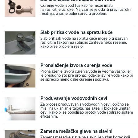
Curenje vode ispod tuš kabine može imati
najrazličitije uzroke. Najvažnije je otkriti pravi uzrok i
rešiti ga, a još je bolje sprečiti problem.
Slab pritisak vode na spratu kuće
Slab pritisak vode na spratu kuće može biti izazvan
različitim faktorima i obično zahteva neko rešenje,
kako bi se problem rešio.
Pronalaženje izvora curenja vode
Pronalaženje izvora curenja vode je veoma važno, jer
je presudno što pre pronaći odakle izvire voda kako bi
se sprečilo njeno dalje curenje i poplava.
Produvavanje vodovodnih cevi
Za proces produvavanja vodovodnih cevi, obično se
misli na uklanjanje taloga, naslagea ili blokade unutar
cevi, kako bi se poboljšao protok vode i održao sistem
efikasnim.
Zamena mešačke glave na slavini
Zamena mešačke glave na slavini je važan korak koji