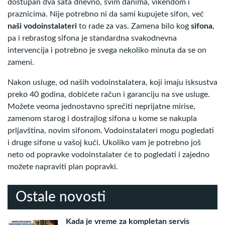
dostupan dva sata dnevno, svim danima, vikendom i
praznicima. Nije potrebno ni da sami kupujete sifon, već
naši vodoinstalateri
to rade za vas. Zamena bilo kog
sifona
,
pa i rebrastog sifona je standardna svakodnevna
intervencija i potrebno je svega nekoliko minuta da se on
zameni.
Nakon usluge, od naših vodoinstalatera, koji imaju isksustva
preko 40 godina, dobićete račun i garanciju na sve usluge.
Možete veoma jednostavno sprečiti neprijatne mirise,
zamenom starog i dostrajlog sifona u kome se nakupla
prljavština, novim sifonom. Vodoinstalateri mogu pogledati
i druge sifone u vašoj kući. Ukoliko vam je potrebno još
neto od popravke vodoinstalater će to pogledati i zajedno
možete napraviti plan popravki.
Ostale novosti
Kada je vreme za kompletan servis