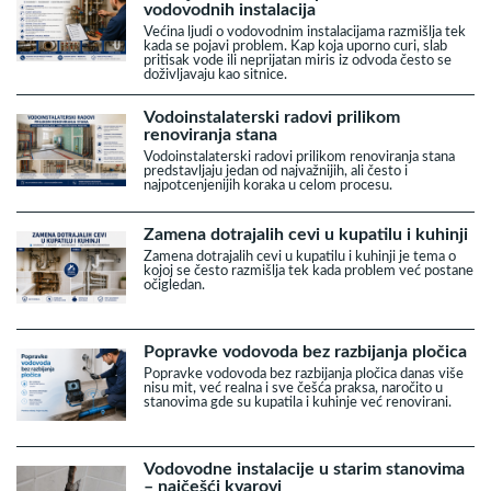
vodovodnih instalacija
Većina ljudi o vodovodnim instalacijama razmišlja tek
kada se pojavi problem. Kap koja uporno curi, slab
pritisak vode ili neprijatan miris iz odvoda često se
doživljavaju kao sitnice.
Vodoinstalaterski radovi prilikom
renoviranja stana
Vodoinstalaterski radovi prilikom renoviranja stana
predstavljaju jedan od najvažnijih, ali često i
najpotcenjenijih koraka u celom procesu.
Zamena dotrajalih cevi u kupatilu i kuhinji
Zamena dotrajalih cevi u kupatilu i kuhinji je tema o
kojoj se često razmišlja tek kada problem već postane
očigledan.
Popravke vodovoda bez razbijanja pločica
Popravke vodovoda bez razbijanja pločica danas više
nisu mit, već realna i sve češća praksa, naročito u
stanovima gde su kupatila i kuhinje već renovirani.
Vodovodne instalacije u starim stanovima
– najčešći kvarovi