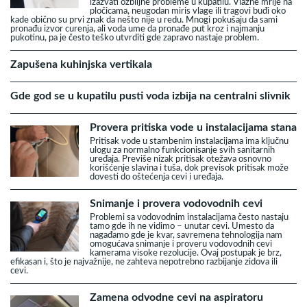
izazvati ozbiljne probleme u kupatilu. Vlažne mrlje na
pločicama, neugodan miris vlage ili tragovi buđi oko
kade obično su prvi znak da nešto nije u redu. Mnogi pokušaju da sami
pronađu izvor curenja, ali voda ume da pronađe put kroz i najmanju
pukotinu, pa je često teško utvrditi gde zapravo nastaje problem.
Zapušena kuhinjska vertikala
Gde god se u kupatilu pusti voda izbija na centralni slivnik
Provera pritiska vode u instalacijama stana
Pritisak vode u stambenim instalacijama ima ključnu
ulogu za normalno funkcionisanje svih sanitarnih
uređaja. Previše nizak pritisak otežava osnovno
korišćenje slavina i tuša, dok previsok pritisak može
dovesti do oštećenja cevi i uređaja.
Snimanje i provera vodovodnih cevi
Problemi sa vodovodnim instalacijama često nastaju
tamo gde ih ne vidimo – unutar cevi. Umesto da
nagađamo gde je kvar, savremena tehnologija nam
omogućava snimanje i proveru vodovodnih cevi
kamerama visoke rezolucije. Ovaj postupak je brz,
efikasan i, što je najvažnije, ne zahteva nepotrebno razbijanje zidova ili
cevi.
Zamena odvodne cevi na aspiratoru