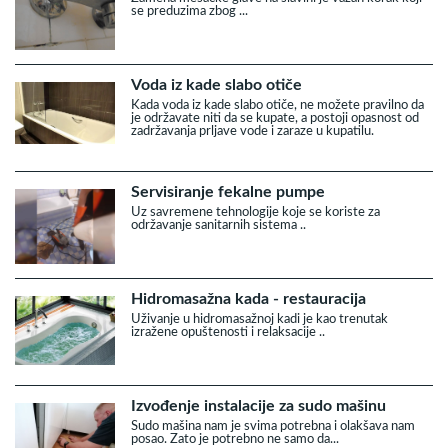
se preduzima zbog ...
Voda iz kade slabo otiče
Kada voda iz kade slabo otiče, ne možete pravilno da
je održavate niti da se kupate, a postoji opasnost od
zadržavanja prljave vode i zaraze u kupatilu.
Servisiranje fekalne pumpe
Uz savremene tehnologije koje se koriste za
održavanje sanitarnih sistema ..
Hidromasažna kada - restauracija
Uživanje u hidromasažnoj kadi je kao trenutak
izražene opuštenosti i relaksacije ..
Izvođenje instalacije za sudo mašinu
Sudo mašina nam je svima potrebna i olakšava nam
posao. Zato je potrebno ne samo da...