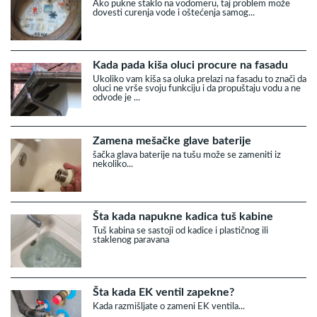
Ako pukne staklo na vodomeru, taj problem može
dovesti curenja vode i oštećenja samog...
Kada pada kiša oluci procure na fasadu
Ukoliko vam kiša sa oluka prelazi na fasadu to znači da
oluci ne vrše svoju funkciju i da propuštaju vodu a ne
odvode je ...
Zamena mešačke glave baterije
šačka glava baterije na tušu može se zameniti iz
nekoliko...
Šta kada napukne kadica tuš kabine
Tuš kabina se sastoji od kadice i plastičnog ili
staklenog paravana
Šta kada EK ventil zapekne?
Kada razmišljate o zameni EK ventila...