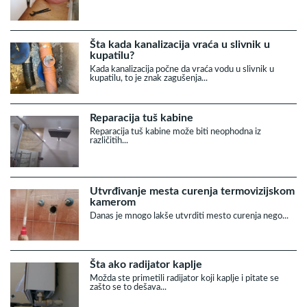
Šta kada kanalizacija vraća u slivnik u
kupatilu?
Kada kanalizacija počne da vraća vodu u slivnik u
kupatilu, to je znak zagušenja...
Reparacija tuš kabine
Reparacija tuš kabine može biti neophodna iz
različitih...
Utvrđivanje mesta curenja termovizijskom
kamerom
Danas je mnogo lakše utvrditi mesto curenja nego...
Šta ako radijator kaplje
Možda ste primetili radijator koji kaplje i pitate se
zašto se to dešava...