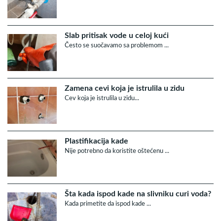
Slab pritisak vode u celoj kući
Često se suočavamo sa problemom ...
Zamena cevi koja je istrulila u zidu
Cev koja je istrulila u zidu...
Plastifikacija kade
Nije potrebno da koristite oštećenu ...
Šta kada ispod kade na slivniku curi voda?
Kada primetite da ispod kade ...