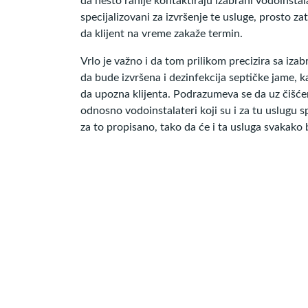
da nešto ranije kontaktiraju izabrani vodoinstala
specijalizovani za izvršenje te usluge, prosto z
da klijent na vreme zakaže termin.
Vrlo je važno i da tom prilikom precizira sa iz
da bude izvršena i dezinfekcija septičke jame, 
da upozna klijenta. Podrazumeva se da uz čišćenj
odnosno vodoinstalateri koji su i za tu uslugu s
za to propisano, tako da će i ta usluga svakako