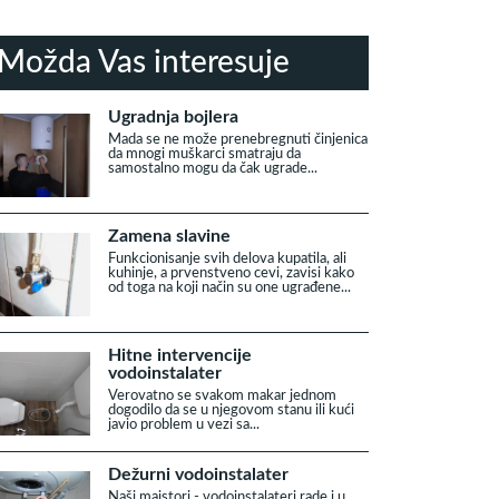
Možda Vas interesuje
Ugradnja bojlera
Mada se ne može prenebregnuti činjenica
da mnogi muškarci smatraju da
samostalno mogu da čak ugrade...
Zamena slavine
Funkcionisanje svih delova kupatila, ali
kuhinje, a prvenstveno cevi, zavisi kako
od toga na koji način su one ugrađene...
Hitne intervencije
vodoinstalater
Verovatno se svakom makar jednom
dogodilo da se u njegovom stanu ili kući
javio problem u vezi sa...
Dežurni vodoinstalater
Naši majstori - vodoinstalateri rade i u