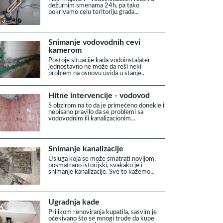
dežurnim smenama 24h, pa tako
pokrivamo celu teritoriju grada...
Snimanje vodovodnih cevi
kamerom
Postoje situacije kada vodoinstalater
jednostavno ne može da reši neki
problem na osnovu uvida u stanje..
Hitne intervencije - vodovod
S obzirom na to da je primećeno donekle i
nepisano pravilo da se problemi sa
vodovodnim ili kanalizacionim...
Snimanje kanalizacije
Usluga koja se može smatrati novijom,
posmatrano istorijski, svakako je i
snimanje kanalizacije. Sve to kažemo...
Ugradnja kade
Prilikom renoviranja kupatila, sasvim je
očekivano što se mnogi trude da kupe