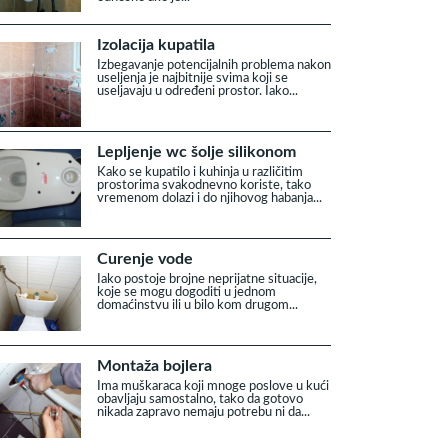
Izolacija kupatila
Izbegavanje potencijalnih problema nakon
useljenja je najbitnije svima koji se
useljavaju u određeni prostor. Iako...
Lepljenje wc šolje silikonom
Kako se kupatilo i kuhinja u različitim
prostorima svakodnevno koriste, tako
vremenom dolazi i do njihovog habanja...
Curenje vode
Iako postoje brojne neprijatne situacije,
koje se mogu dogoditi u jednom
domaćinstvu ili u bilo kom drugom...
Montaža bojlera
Ima muškaraca koji mnoge poslove u kući
obavljaju samostalno, tako da gotovo
nikada zapravo nemaju potrebu ni da...