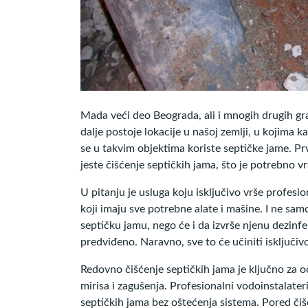
Mada veći deo Beograda, ali i mnogih drugih gra
dalje postoje lokacije u našoj zemlji, u kojima ka
se u takvim objektima koriste septičke jame. P
jeste čišćenje septičkih jama, što je potrebno vr
U pitanju je usluga koju isključivo vrše profesio
koji imaju sve potrebne alate i mašine. I ne sam
septičku jamu, nego će i da izvrše njenu dezinfe
predviđeno. Naravno, sve to će učiniti isključiv
Redovno čišćenje septičkih jama je ključno za 
mirisa i zagušenja. Profesionalni vodoinstalate
septičkih jama bez oštećenja sistema. Pored čiš