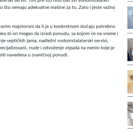
terski servis. Tim pre što nisu baš svi vodoinstalateri
ato što nemaju adekvatne mašine za to. Zato i jeste važno
abranim majstorom da li je u konkretnom slučaju potrebno
kako bi on mogao da izradi ponudu, sa kojom će na vreme i
e septičkih jama, nadležni vodoinstalaterski servisi,
pecijalizovani, nude i odvoženje otpada na mesto koje je
 biti navedena u zvaničnoj ponudi.