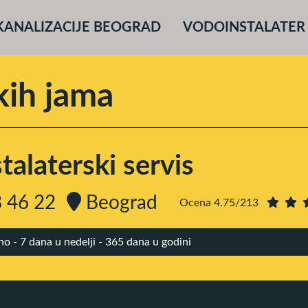
KANALIZACIJE BEOGRAD
VODOINSTALATER
kih jama
alaterski servis
 46 22
Beograd
Ocena 4.75/213
 - 7 dana u nedelji - 365 dana u godini