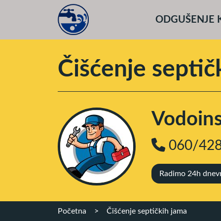
ODGUŠENJE 
Čišćenje septič
Vodoinst
060/428
Radimo 24h dnevno
Početna
>
Čišćenje septičkih jama