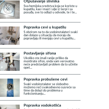
Otpušavanje slivnika
Sva hemijska sredstva koja se koriste u
kupatilu, kao i mast i ulje iz šerpi i sa
posuđa, sve to odlazi u odvode, te i te...
Popravka cevi u kupatilu
S obzirom na to da vodoinstalateri svaki
dan dolaze u situaciju da moraju da
popravljaju ili menjaju cevi u kupatilu...
Postavljanje sifona
Ukoliko ste imali ranije prilike da
montirate sifon, onda vam verovatno
neće predstavljati problem da to učinite
opet...
Popravka probušene cevi
Svaki vodoinstalater se slobodno
možemo reći svakodnevno susreće sa
time da dolazi do problema u
funkcionisanju...
Popravka vodokotlića