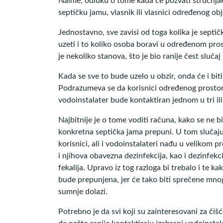
Naime, odluku o tome kada će pozvati stručnjake
septičku jamu, vlasnik ili vlasnici određenog 
Jednostavno, sve zavisi od toga kolika je septi
uzeti i to koliko osoba boravi u određenom prost
je nekoliko stanova, što je bio ranije čest sluč
Kada se sve to bude uzelo u obzir, onda će i bit
Podrazumeva se da korisnici određenog prosto
vodoinstalater bude kontaktiran jednom u tri il
Najbitnije je o tome voditi računa, kako se ne bi
konkretna septička jama prepuni. U tom slučaju
korisnici, ali i vodoinstalateri nađu u velikom p
i njihova obavezna dezinfekcija, kao i dezinfekc
fekalija. Upravo iz tog razloga bi trebalo i te 
bude prepunjena, jer će tako biti sprečene mnog
sumnje dolazi.
Potrebno je da svi koji su zainteresovani za či