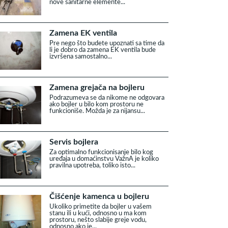
nove sanitarne elemente...
Zamena EK ventila
Pre nego što budete upoznati sa time da
li je dobro da zamena EK ventila bude
izvršena samostalno...
Zamena grejača na bojleru
Podrazumeva se da nikome ne odgovara
ako bojler u bilo kom prostoru ne
funkcioniše. Možda je za nijansu...
Servis bojlera
Za optimalno funkcionisanje bilo kog
uređaja u domaćinstvu VažnA je koliko
pravilna upotreba, toliko isto...
Čišćenje kamenca u bojleru
Ukoliko primetite da bojler u vašem
stanu ili u kući, odnosno u ma kom
prostoru, nešto slabije greje vodu,
odnosno ako je...