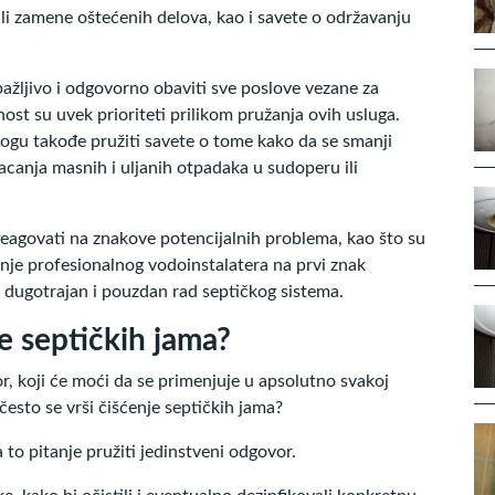
ili zamene oštećenih delova, kao i savete o održavanju
 pažljivo i odgovorno obaviti sve poslove vezane za
ost su uvek prioriteti prilikom pružanja ovih usluga.
mogu takođe pružiti savete o tome kako da se smanji
acanja masnih i uljanih otpadaka u sudoperu ili
 reagovati na znakove potencijalnih problema, kao što su
anje profesionalnog vodoinstalatera na prvi znak
i dugotrajan i pouzdan rad septičkog sistema.
je septičkih jama?
r, koji će moći da se primenjuje u apsolutno svakoj
o često se vrši čišćenje septičkih jama?
to pitanje pružiti jedinstveni odgovor.