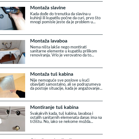
Montaža slavine
Kada dođe do trenutka da slavina u
kuhinji ili kupatilu počne da curi, prvo što
mnogi pomisle jeste da je problem u...
Montaža lavaboa
Nema ništa lakše nego montirati
sanitarne elemente u kupatilu prilikom
renoviranja. Vrlo je verovatno da to...
Montaža tuš kabina
Nije nemoguće sve poslove u kući
obavljati samostalno, ali se podrazumeva
da postoje situacije, kada je angažovanje...
Montiranje tuš kabina
Svakakvih kada, tuš kabina, lavaboa i
ostalih sanitarnih elemenata danas ima na
tržištu. No, iako se nekome možda...