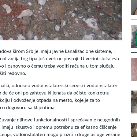
dova širom Srbije imaju javne kanalizacione sisteme, i
nalizacija tog tipa još uvek ne postoji. U većini slučajeva
rvo i osnovno o čemu treba voditi računa u tom slučaju
šiti redovno.
nalci, odnosno vodoinstalaterski servisi i vodoinstalateri
o da će oni po zahtevu klijenata da očiste konkretnu
kciju i odvoženje otpada na mesto, koje je za to
o u dogovoru sa klijentima.
očuvanje njihove funkcionalnosti i sprečavanje neugodnih
ri imaju iskustvo i opremu potrebnu za efikasno čišćenje
ćenja, vodoinstalateri mogu pružiti i druge usluge vezane