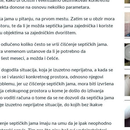
, kako bi očistili i eventualno dezinfikovali konkretnu
objekta donose na osnovu nekoliko parametara.
čka jama u pitanju, na prvom mestu. Zatim se u obzir mora
oru, te da li je možda septička jama zajednička i koriste
aj u objektima sa zajedničkim dvorištem.
i odlučeno koliko često se vrši čišćenje septičkih jama.
ra vremenom ustanove da li je potrebno da
i šest meseci, a možda i češće.
 dogodila situacija, koja je izuzetno neprijatna, a kada se
 se i vlasnici konkretnog prostora, odnosno njegovi
roblemu, jer uz čišćenje septičkih jama, mora biti izvršena
ija celokupnog prostora u kome je došlo do izlivanja
kako voditi računa o tome da se ne dozvoli da septička jama
e izuzetno neprijatne situacije, do kojih bez ikakve
šćenje septičkih jama imaju na umu da je ipak neophodno