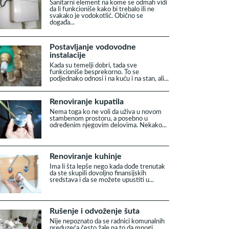
Sanitarni element na kome se odmah vidi
da li funkcioniše kako bi trebalo ili ne
svakako je vodokotlić. Obično se
događa...
Postavljanje vodovodne
instalacije
Kada su temelji dobri, tada sve
funkcioniše besprekorno. To se
podjednako odnosi i na kuću i na stan, ali...
Renoviranje kupatila
Nema toga ko ne voli da uživa u novom
stambenom prostoru, a posebno u
određenim njegovim delovima. Nekako...
Renoviranje kuhinje
Ima li šta lepše nego kada dođe trenutak
da ste skupili dovoljno finansijskih
sredstava i da se možete upustiti u...
Rušenje i odvoženje šuta
Nije nepoznato da se radnici komunalnih
preduzeća često žale na to da mnogi