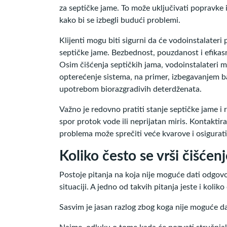
za septičke jame. To može uključivati popravke 
kako bi se izbegli budući problemi.
Klijenti mogu biti sigurni da će vodoinstalateri
septičke jame. Bezbednost, pouzdanost i efikasn
Osim čišćenja septičkih jama, vodoinstalateri 
opterećenje sistema, na primer, izbegavanjem b
upotrebom biorazgradivih deterdženata.
Važno je redovno pratiti stanje septičke jame i
spor protok vode ili neprijatan miris. Kontaktir
problema može sprečiti veće kvarove i osigurat
Koliko često se vrši čišćen
Postoje pitanja na koja nije moguće dati odgovo
situaciji. A jedno od takvih pitanja jeste i kolik
Sasvim je jasan razlog zbog koga nije moguće da 