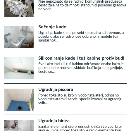
Nije nepoznato da se radnici komunalnih preduzeća
često žale na to da mnogi stanovnici posebno gradova
ne vode...
Sečenje kade
Ugradnja kade sama po sebi se smatra zahtevnom, a
posebno ako se radi o loše odbranom modelu tog
sanitarnog...
Silikoniranje kade i tuš kabine protiv buđi
Sve i ako kadu ili tuš kabinu održavate onako kako je
potrebno, te redovno skidate buđ koja se pojavljuje,
često se...
Ugradnja pisoara
Pored toga što su brojni vodoinstalateri, odnosno
vodoinstalaterski servisi specijalizovani za ugradnju
svih...
Ugradnja bidea
Sanitarni element čije prednosti uviđa sve veći broj
ljudi je i bide. Pored toga što je reč o elementu koji