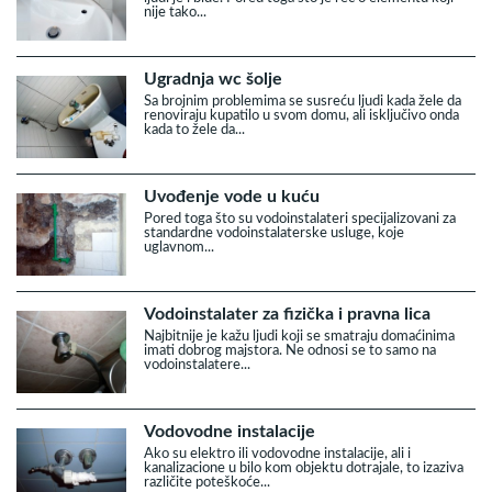
nije tako...
Ugradnja wc šolje
Sa brojnim problemima se susreću ljudi kada žele da
renoviraju kupatilo u svom domu, ali isključivo onda
kada to žele da...
Uvođenje vode u kuću
Pored toga što su vodoinstalateri specijalizovani za
standardne vodoinstalaterske usluge, koje
uglavnom...
Vodoinstalater za fizička i pravna lica
Najbitnije je kažu ljudi koji se smatraju domaćinima
imati dobrog majstora. Ne odnosi se to samo na
vodoinstalatere...
Vodovodne instalacije
Ako su elektro ili vodovodne instalacije, ali i
kanalizacione u bilo kom objektu dotrajale, to izaziva
različite poteškoće...