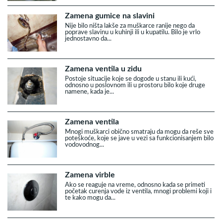
Zamena gumice na slavini
Nije bilo ništa lakše za muškarce ranije nego da
poprave slavinu u kuhinji ili u kupatilu. Bilo je vrlo
jednostavno da...
Zamena ventila u zidu
Postoje situacije koje se dogode u stanu ili kući,
odnosno u poslovnom ili u prostoru bilo koje druge
namene, kada je...
Zamena ventila
Mnogi muškarci obično smatraju da mogu da reše sve
poteškoće, koje se jave u vezi sa funkcionisanjem bilo
vodovodnog...
Zamena virble
Ako se reaguje na vreme, odnosno kada se primeti
početak curenja vode iz ventila, mnogi problemi koji i
te kako mogu da...