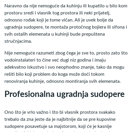
Naravno da nije nemoguće da kuhinju ili kupatilo u bilo kom
prostoru sredi i vlasnik tog prostora ili neki prijatelj,
odnosno rođak koji je tome vičan. Ali je uvek bolje da
ugradnja sudopere, te montaža protočnog bojlera ili sifona i
svih ostalih elemenata u kuhinji bude prepuštena
stručnjacima.
Nije nemoguće razumeti zbog čega je sve to, prosto zato što
vodoinstalateri to čine već dugi niz godina i imaju
adekvatno iskustvo i svo neophodno znanje, tako da mogu
rešiti bilo koji problem do koga može doći tokom
renoviranja kuhinje, odnosno montiranja svih elemenata.
Profesionalna ugradnja sudopere
Ono što je vrlo važno i što bi vlasnik prostora svakako
trebalo da zna jeste da je najbitnije da se pre kupovine
sudopere posavetuje sa majstorom, koji će je kasnije