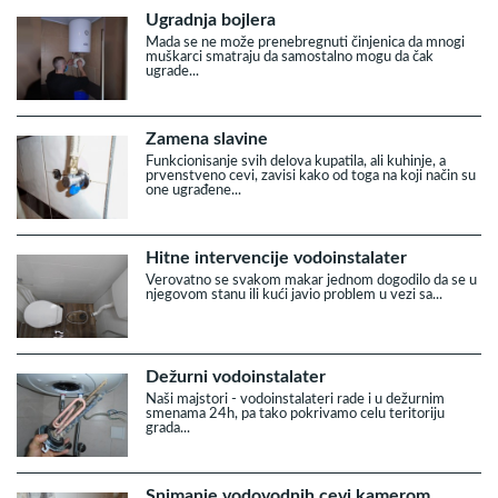
Ugradnja bojlera
Mada se ne može prenebregnuti činjenica da mnogi
muškarci smatraju da samostalno mogu da čak
ugrade...
Zamena slavine
Funkcionisanje svih delova kupatila, ali kuhinje, a
prvenstveno cevi, zavisi kako od toga na koji način su
one ugrađene...
Hitne intervencije vodoinstalater
Verovatno se svakom makar jednom dogodilo da se u
njegovom stanu ili kući javio problem u vezi sa...
Dežurni vodoinstalater
Naši majstori - vodoinstalateri rade i u dežurnim
smenama 24h, pa tako pokrivamo celu teritoriju
grada...
Snimanje vodovodnih cevi kamerom