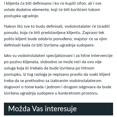
i klijenta će biti definisano i ko će kupiti sifon, ali i sve
ostale dodatne elemente, koji će biti korišćeni tokom
postupka ugradnje.
Nakon što sve to budu definisali, vodoinstalater će izraditi
ponudu, koja će biti predstavljena klijentu. Zapravo tek
pošto klijent bude odobrio ponuđeno, majstor će sa njim
definisati kada će biti izvršena ugradnja sudopere.
Iako su vodoinstalateri specijalizovani i za hitne intervencije
po pozivu klijenata, slobodno se može reći da ovo nije
usluga koja bi trebalo da bude izvršena po hitnom
postupku. Iz tog razloga je nepisano pravilo da svaki klijent
treba da se prethodno sa izabranim vodoinstalaterom
dogovori o tome kada i jednom i drugom odgovara da bude
izvršena ugradnja sudopere u konkretnom prostoru.
Možda Vas interesuje