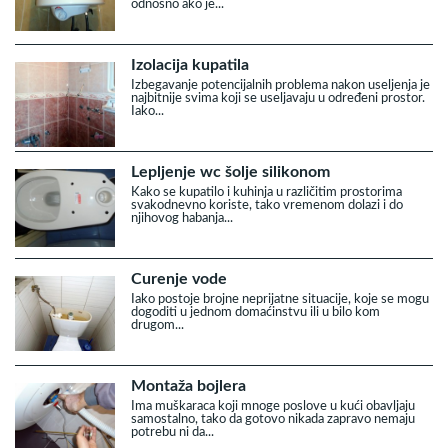
odnosno ako je...
Izolacija kupatila
Izbegavanje potencijalnih problema nakon useljenja je
najbitnije svima koji se useljavaju u određeni prostor.
Iako...
Lepljenje wc šolje silikonom
Kako se kupatilo i kuhinja u različitim prostorima
svakodnevno koriste, tako vremenom dolazi i do
njihovog habanja...
Curenje vode
Iako postoje brojne neprijatne situacije, koje se mogu
dogoditi u jednom domaćinstvu ili u bilo kom
drugom...
Montaža bojlera
Ima muškaraca koji mnoge poslove u kući obavljaju
samostalno, tako da gotovo nikada zapravo nemaju
potrebu ni da...