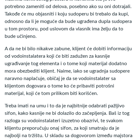
potrebno zameniti od delova, posebno ako su oni dotrajali.
Takođe će mu objasniti i koju sudoperu bi trebalo da kupi,
odnosno da li je moguće da bude ugrađena dupla sudopera
u tom prostoru, pod uslovom da vlasnik ima želju da to
bude učinjeno.
A da ne bi bilo nikakve zabune, klijent će dobiti informaciju
od vodoinstalatera koji će biti zadužen za kasnije
ugrađivanje tog elementa i o tome koji materijal dodatno
mora obezbediti klijent. Naime, iako se ugradnja sudopere
naravno naplaćuje, običaj je da se vodoinstalater sa
klijentom dogovara o tome ko će pribaviti potrošni
materijal, koji će tom prilikom biti korišćen.
Treba imati na umu i to da je najbitnije odabrati pažljivo
sifon, kako kasnije ne bi dolazilo do začepljenja. Baš iz tog
razloga su vodoinstalateri izuzetno obazrivi, te svakom
klijentu preporučuju onaj sifon, za koji smatraju da je
najbolji na tržištu. U skladu sa dogovorom između majstora