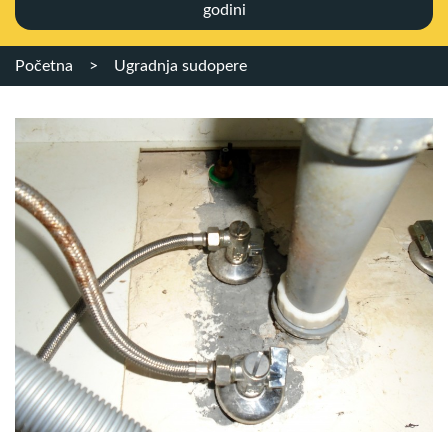
godini
Početna
>
Ugradnja sudopere