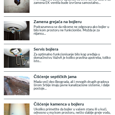
zamena EK ventila bude izvršena samostalno...
Zamena grejača na bojleru
Podrazumeva se da nikome ne odgovara ako bojler u
bilo kom prostoru ne funkcioniše. Možda je za
nijansu...
Servis bojlera
Za optimalno funkcionisanje bilo kog uređaja u
domaćinstvu VažnA je koliko pravilna upotreba, toliko
isto...
Čišćenje septičkih jama
Mada veći deo Beograda, ali i mnogih drugih gradova
širom Srbije imaju javne kanalizacione sisteme, i dalje
postoje...
Čišćenje kamenca u bojleru
Ukoliko primetite da bojler u vašem stanu ili u kući,
odnosno u ma kom prostoru, nešto slabije greje vodu,