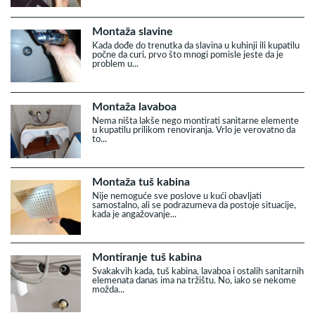
Montaža slavine
Kada dođe do trenutka da slavina u kuhinji ili kupatilu
počne da curi, prvo što mnogi pomisle jeste da je
problem u...
Montaža lavaboa
Nema ništa lakše nego montirati sanitarne elemente
u kupatilu prilikom renoviranja. Vrlo je verovatno da
to...
Montaža tuš kabina
Nije nemoguće sve poslove u kući obavljati
samostalno, ali se podrazumeva da postoje situacije,
kada je angažovanje...
Montiranje tuš kabina
Svakakvih kada, tuš kabina, lavaboa i ostalih sanitarnih
elemenata danas ima na tržištu. No, iako se nekome
možda...