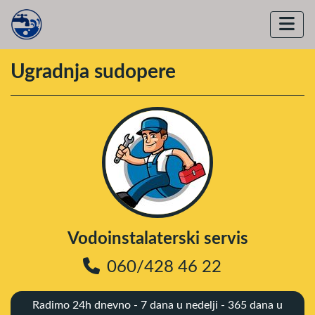
Ugradnja sudopere
Vodoinstalaterski servis
060/428 46 22
Radimo 24h dnevno - 7 dana u nedelji - 365 dana u