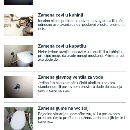
Zamena cevi u kuhinji
Idealno bi bilo prilikom kupovine novog stana ili kuće,
odnosno useljavanja u novi poslovni prostor promeniti
sve...
Zamena cevi u kupatilu
Neke jednostavnije popravke u kupatili ili u kuhinji, u
principu mogu da urade mnogi muškarci. Primera radi,
ako dođe do...
Zamena glavnog ventila za vodu
Jedino što bilo ko može učiniti ukoliko u nekom
stambenom ili poslovnom prostoru dođe do pucanja
cevi ili curenja, što...
Zamena gume na wc šolji
Pojedine situacije u domaćinstvu, ali i u poslovnom
prostoru često prođu neopaženo. Jedna od njih jeste i
curenje...