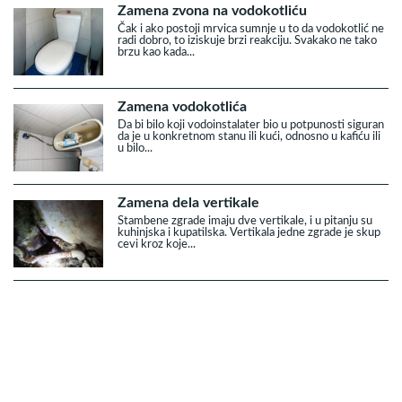
Zamena zvona na vodokotliću
Čak i ako postoji mrvica sumnje u to da vodokotlić ne
radi dobro, to iziskuje brzi reakciju. Svakako ne tako
brzu kao kada...
Zamena vodokotlića
Da bi bilo koji vodoinstalater bio u potpunosti siguran
da je u konkretnom stanu ili kući, odnosno u kafiću ili
u bilo...
Zamena dela vertikale
Stambene zgrade imaju dve vertikale, i u pitanju su
kuhinjska i kupatilska. Vertikala jedne zgrade je skup
cevi kroz koje...