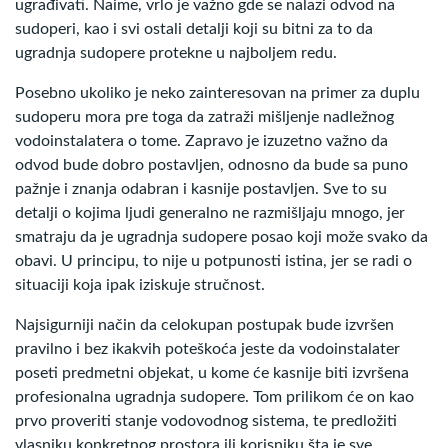
ugrađivati. Naime, vrlo je važno gde se nalazi odvod na
sudoperi, kao i svi ostali detalji koji su bitni za to da
ugradnja sudopere protekne u najboljem redu.
Posebno ukoliko je neko zainteresovan na primer za duplu
sudoperu mora pre toga da zatraži mišljenje nadležnog
vodoinstalatera o tome. Zapravo je izuzetno važno da
odvod bude dobro postavljen, odnosno da bude sa puno
pažnje i znanja odabran i kasnije postavljen. Sve to su
detalji o kojima ljudi generalno ne razmišljaju mnogo, jer
smatraju da je ugradnja sudopere posao koji može svako da
obavi. U principu, to nije u potpunosti istina, jer se radi o
situaciji koja ipak iziskuje stručnost.
Najsigurniji način da celokupan postupak bude izvršen
pravilno i bez ikakvih poteškoća jeste da vodoinstalater
poseti predmetni objekat, u kome će kasnije biti izvršena
profesionalna ugradnja sudopere. Tom prilikom će on kao
prvo proveriti stanje vodovodnog sistema, te predložiti
vlasniku konkretnog prostora ili korisniku šta je sve