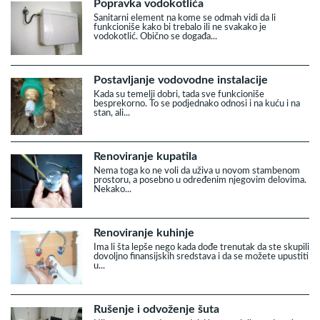
Popravka vodokotlića
Sanitarni element na kome se odmah vidi da li
funkcioniše kako bi trebalo ili ne svakako je
vodokotlić. Obično se događa...
Postavljanje vodovodne instalacije
Kada su temelji dobri, tada sve funkcioniše
besprekorno. To se podjednako odnosi i na kuću i na
stan, ali...
Renoviranje kupatila
Nema toga ko ne voli da uživa u novom stambenom
prostoru, a posebno u određenim njegovim delovima.
Nekako...
Renoviranje kuhinje
Ima li šta lepše nego kada dođe trenutak da ste skupili
dovoljno finansijskih sredstava i da se možete upustiti
u...
Rušenje i odvoženje šuta