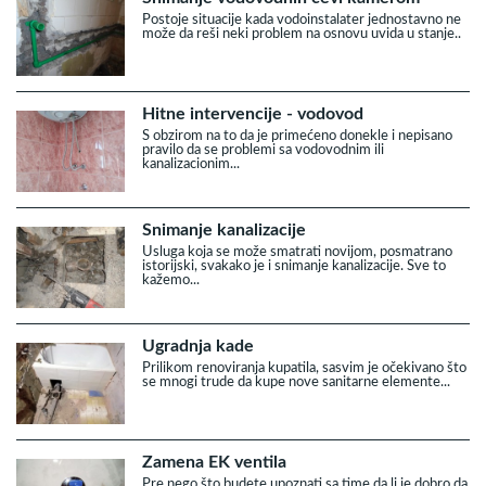
Postoje situacije kada vodoinstalater jednostavno ne
može da reši neki problem na osnovu uvida u stanje..
Hitne intervencije - vodovod
S obzirom na to da je primećeno donekle i nepisano
pravilo da se problemi sa vodovodnim ili
kanalizacionim...
Snimanje kanalizacije
Usluga koja se može smatrati novijom, posmatrano
istorijski, svakako je i snimanje kanalizacije. Sve to
kažemo...
Ugradnja kade
Prilikom renoviranja kupatila, sasvim je očekivano što
se mnogi trude da kupe nove sanitarne elemente...
Zamena EK ventila
Pre nego što budete upoznati sa time da li je dobro da