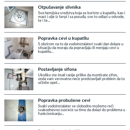
Otpušavanje slivnika
Sva hemijska sredstva koja se koriste u kupatilu, kao i
mast i ulje iz šerpi i sa posuđa, sve to odlazi u odvode,
te i te...
Popravka cevi u kupatilu
S obzirom na to da vodoinstalateri svaki dan dolaze u
situaciju da moraju da popravljaju ili menjaju cevi u
kupatilu...
Postavljanje sifona
Ukoliko ste imali ranije prilike da montirate sifon,
onda vam verovatno neće predstavljati problem da to
učinite opet...
Popravka probušene cevi
Svaki vodoinstalater se slobodno možemo reći
svakodnevno susreće sa time da dolazi do problema u
funkcionisanju...