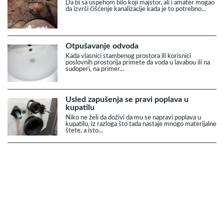
Da bi sa uspehom bilo koji majstor, ali i amater mogao
da izvrši čišćenje kanalizacije kada je to potrebno...
Otpušavanje odvoda
Kada vlasnici stambenog prostora ili korisnici
poslovnih prostorija primete da voda u lavabou ili na
sudoperi, na primer...
Usled zapušenja se pravi poplava u
kupatilu
Niko ne želi da doživi da mu se napravi poplava u
kupatilu, iz razloga što tada nastaje mnogo materijalne
štete, a isto...