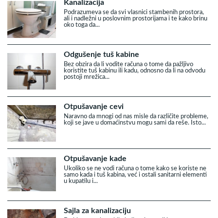
Kanalizacija
Podrazumeva se da svi vlasnici stambenih prostora,
ali i nadležni u poslovnim prostorijama i te kako brinu
oko toga da...
Odgušenje tuš kabine
Bez obzira da li vodite računa o tome da pažljivo
koristite tuš kabinu ili kadu, odnosno da li na odvodu
postoji mrežica...
Otpušavanje cevi
Naravno da mnogi od nas misle da različite probleme,
koji se jave u domaćinstvu mogu sami da reše. Isto...
Otpušavanje kade
Ukoliko se ne vodi računa o tome kako se koriste ne
samo kada i tuš kabina, već i ostali sanitarni elementi
u kupatilu i...
Sajla za kanalizaciju