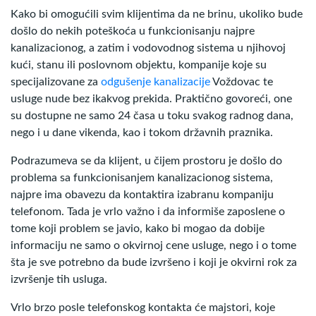
Kako bi omogućili svim klijentima da ne brinu, ukoliko bude
došlo do nekih poteškoća u funkcionisanju najpre
kanalizacionog, a zatim i vodovodnog sistema u njihovoj
kući, stanu ili poslovnom objektu, kompanije koje su
specijalizovane za
odgušenje kanalizacije
Voždovac te
usluge nude bez ikakvog prekida. Praktično govoreći, one
su dostupne ne samo 24 časa u toku svakog radnog dana,
nego i u dane vikenda, kao i tokom državnih praznika.
Podrazumeva se da klijent, u čijem prostoru je došlo do
problema sa funkcionisanjem kanalizacionog sistema,
najpre ima obavezu da kontaktira izabranu kompaniju
telefonom. Tada je vrlo važno i da informiše zaposlene o
tome koji problem se javio, kako bi mogao da dobije
informaciju ne samo o okvirnoj cene usluge, nego i o tome
šta je sve potrebno da bude izvršeno i koji je okvirni rok za
izvršenje tih usluga.
Vrlo brzo posle telefonskog kontakta će majstori, koje