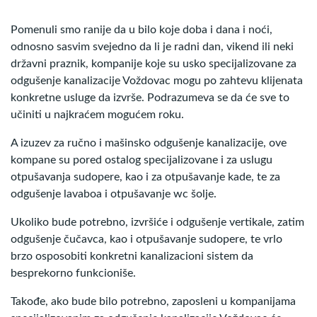
Pomenuli smo ranije da u bilo koje doba i dana i noći,
odnosno sasvim svejedno da li je radni dan, vikend ili neki
državni praznik, kompanije koje su usko specijalizovane za
odgušenje kanalizacije Voždovac mogu po zahtevu klijenata
konkretne usluge da izvrše. Podrazumeva se da će sve to
učiniti u najkraćem mogućem roku.
A izuzev za ručno i mašinsko odgušenje kanalizacije, ove
kompane su pored ostalog specijalizovane i za uslugu
otpušavanja sudopere, kao i za otpušavanje kade, te za
odgušenje lavaboa i otpušavanje wc šolje.
Ukoliko bude potrebno, izvršiće i odgušenje vertikale, zatim
odgušenje čučavca, kao i otpušavanje sudopere, te vrlo
brzo osposobiti konkretni kanalizacioni sistem da
besprekorno funkcioniše.
Takođe, ako bude bilo potrebno, zaposleni u kompanijama