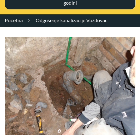
godini
Početna
>
Odgušenje kanalizacije Voždovac