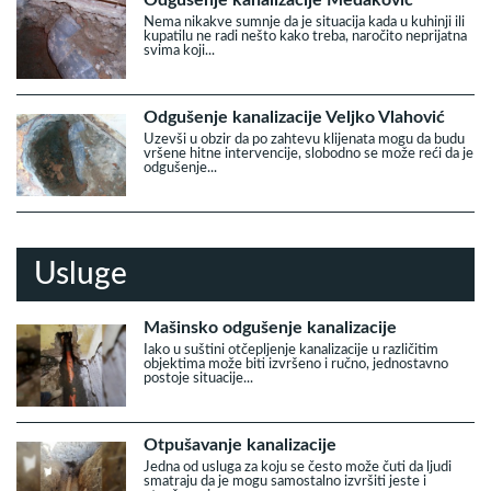
Odgušenje kanalizacije Medaković
Nema nikakve sumnje da je situacija kada u kuhinji ili
kupatilu ne radi nešto kako treba, naročito neprijatna
svima koji...
Odgušenje kanalizacije Veljko Vlahović
Uzevši u obzir da po zahtevu klijenata mogu da budu
vršene hitne intervencije, slobodno se može reći da je
odgušenje...
Usluge
Mašinsko odgušenje kanalizacije
Iako u suštini otčepljenje kanalizacije u različitim
objektima može biti izvršeno i ručno, jednostavno
postoje situacije...
Otpušavanje kanalizacije
Jedna od usluga za koju se često može čuti da ljudi
smatraju da je mogu samostalno izvršiti jeste i