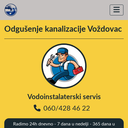
Odgušenje kanalizacije Voždovac
Vodoinstalaterski servis
060/428 46 22
Radimo 24h dnevno - 7 dana u nedelji - 365 dana u