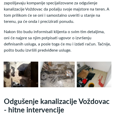
zapošljavaju kompanije specijalizovane za odgušenje
kanalizacije Voždovac da pošalju svoje majstore na teren. A
tom prilikom će se oni i samostalno uveriti u stanje na
terenu, pa će onda i precizirati ponudu.
Nakon što budu informisali klijenta o svim tim detaljima,
oni će najpre sa njim potpisati ugovor o izvršenju
definisanih usluga, a posle toga će mu i izdati račun. Tačnije,
pošto budu izvršili predviđene usluge.
Odgušenje kanalizacije Voždovac
- hitne intervencije