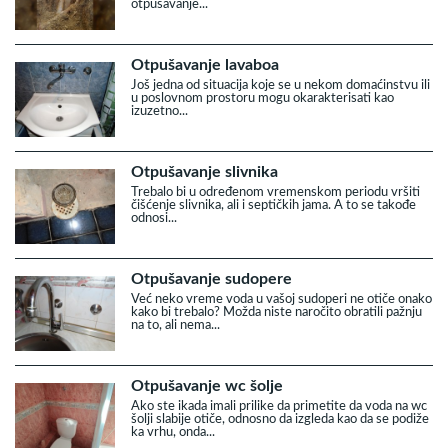
otpušavanje...
Otpušavanje lavaboa
Još jedna od situacija koje se u nekom domaćinstvu ili
u poslovnom prostoru mogu okarakterisati kao
izuzetno...
Otpušavanje slivnika
Trebalo bi u određenom vremenskom periodu vršiti
čišćenje slivnika, ali i septičkih jama. A to se takođe
odnosi...
Otpušavanje sudopere
Već neko vreme voda u vašoj sudoperi ne otiče onako
kako bi trebalo? Možda niste naročito obratili pažnju
na to, ali nema...
Otpušavanje wc šolje
Ako ste ikada imali prilike da primetite da voda na wc
šolji slabije otiče, odnosno da izgleda kao da se podiže
ka vrhu, onda...