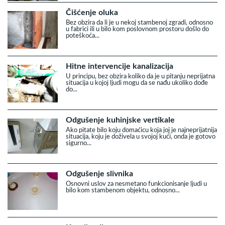
Čišćenje oluka
Bez obzira da li je u nekoj stambenoj zgradi, odnosno
u fabrici ili u bilo kom poslovnom prostoru došlo do
poteškoća...
Hitne intervencije kanalizacija
U principu, bez obzira koliko da je u pitanju neprijatna
situacija u kojoj ljudi mogu da se nađu ukoliko dođe
do...
Odgušenje kuhinjske vertikale
Ako pitate bilo koju domaćicu koja joj je najneprijatnija
situacija, koju je doživela u svojoj kući, onda je gotovo
sigurno...
Odgušenje slivnika
Osnovni uslov za nesmetano funkcionisanje ljudi u
bilo kom stambenom objektu, odnosno...