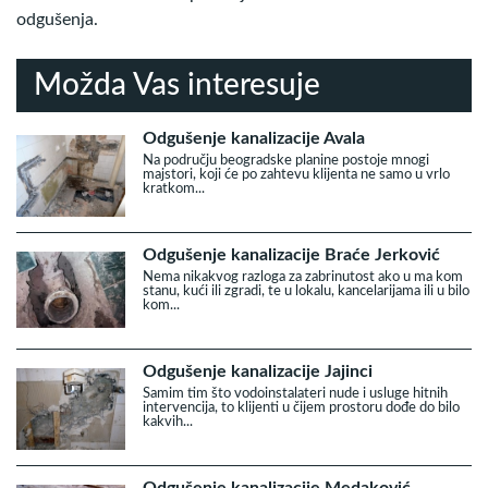
odgušenja.
Možda Vas interesuje
Odgušenje kanalizacije Avala
Na području beogradske planine postoje mnogi
majstori, koji će po zahtevu klijenta ne samo u vrlo
kratkom...
Odgušenje kanalizacije Braće Jerković
Nema nikakvog razloga za zabrinutost ako u ma kom
stanu, kući ili zgradi, te u lokalu, kancelarijama ili u bilo
kom...
Odgušenje kanalizacije Jajinci
Samim tim što vodoinstalateri nude i usluge hitnih
intervencija, to klijenti u čijem prostoru dođe do bilo
kakvih...