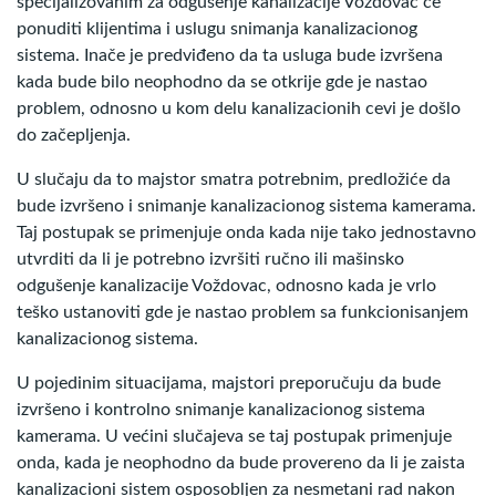
specijalizovanim za odgušenje kanalizacije Voždovac će
ponuditi klijentima i uslugu snimanja kanalizacionog
sistema. Inače je predviđeno da ta usluga bude izvršena
kada bude bilo neophodno da se otkrije gde je nastao
problem, odnosno u kom delu kanalizacionih cevi je došlo
do začepljenja.
U slučaju da to majstor smatra potrebnim, predložiće da
bude izvršeno i snimanje kanalizacionog sistema kamerama.
Taj postupak se primenjuje onda kada nije tako jednostavno
utvrditi da li je potrebno izvršiti ručno ili mašinsko
odgušenje kanalizacije Voždovac, odnosno kada je vrlo
teško ustanoviti gde je nastao problem sa funkcionisanjem
kanalizacionog sistema.
U pojedinim situacijama, majstori preporučuju da bude
izvršeno i kontrolno snimanje kanalizacionog sistema
kamerama. U većini slučajeva se taj postupak primenjuje
onda, kada je neophodno da bude provereno da li je zaista
kanalizacioni sistem osposobljen za nesmetani rad nakon