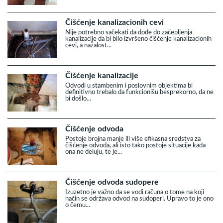
Čišćenje kanalizacionih cevi
Nije potrebno sačekati da dođe do začepljenja
kanalizacije da bi bilo izvršeno čišćenje kanalizacionih
cevi, a nažalost...
Čišćenje kanalizacije
Odvodi u stambenim i poslovnim objektima bi
definitivno trebalo da funkcionišu besprekorno, da ne
bi došlo...
Čišćenje odvoda
Postoje brojna manje ili više efikasna sredstva za
čišćenje odvoda, ali isto tako postoje situacije kada
ona ne deluju, te je...
Čišćenje odvoda sudopere
Izuzetno je važno da se vodi računa o tome na koji
način se održava odvod na sudoperi. Upravo to je ono
o čemu...