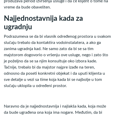
produžava period izvršenja usluge i da će klijent o tome na
vreme da bude obavešten.
Najjednostavnija kada za
ugradnju
Podrazumeva se da bi vlasnik određenog prostora u svakom
slučaju trebalo da kontaktira vodoinstalatera, a ako ga
zanima ugradnja kad. Ne samo zato da bi se sa tim
majstorom dogovorio o vršenju ove usluge, nego i zato što
je poželjno da se sa njim konsultuje oko izbora kade.
Tačnije, trebalo bi da majstor najpre izađe na teren,
odnosno da poseti konkretni objekat i da uputi klijenta u
sve detalje u vezi sa time koja kada bi se najbolje u tom
slučaju uklopila u određeni prostor.
Naravno da je najjednostavnija i najlakša kada, koja može
da bude ugrađena ona koja ima nogare. Međutim, da bi