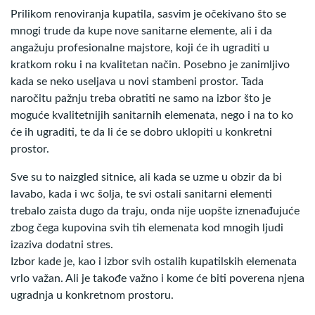
Prilikom renoviranja kupatila, sasvim je očekivano što se
mnogi trude da kupe nove sanitarne elemente, ali i da
angažuju profesionalne majstore, koji će ih ugraditi u
kratkom roku i na kvalitetan način. Posebno je zanimljivo
kada se neko useljava u novi stambeni prostor. Tada
naročitu pažnju treba obratiti ne samo na izbor što je
moguće kvalitetnijih sanitarnih elemenata, nego i na to ko
će ih ugraditi, te da li će se dobro uklopiti u konkretni
prostor.
Sve su to naizgled sitnice, ali kada se uzme u obzir da bi
lavabo, kada i wc šolja, te svi ostali sanitarni elementi
trebalo zaista dugo da traju, onda nije uopšte iznenađujuće
zbog čega kupovina svih tih elemenata kod mnogih ljudi
izaziva dodatni stres.
Izbor kade je, kao i izbor svih ostalih kupatilskih elemenata
vrlo važan. Ali je takođe važno i kome će biti poverena njena
ugradnja u konkretnom prostoru.