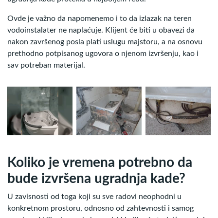
Ovde je važno da napomenemo i to da izlazak na teren
vodoinstalater ne naplaćuje. Klijent će biti u obavezi da
nakon završenog posla plati uslugu majstoru, a na osnovu
prethodno potpisanog ugovora o njenom izvršenju, kao i
sav potreban materijal.
Koliko je vremena potrebno da
bude izvršena ugradnja kade?
U zavisnosti od toga koji su sve radovi neophodni u
konkretnom prostoru, odnosno od zahtevnosti i samog