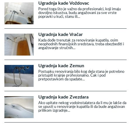
Ugradnja kade Voždovac
Pored toga što je važno da profesionalci, koji imaju
dovoljno iskustva, budu angažovani za sve vrste
popravki u kući, stanu ili...
Ugradnja kade Vračar
Kada dođe trenutak za renoviranje kupatila, osim
neophodnih finansijskih sredstava, treba obezbediti i
angažovanje stručnih...
Ugradnja kade Zemun
Postupku renoviranja bilo kog dela stana je potrebno
pristupiti krajnje profesionalno. Čak i pod
pretpostavkom da spadate...
Ugradnja kade Zvezdara
Ako upitate nekog vodoinstalatera da li mu je lakše da
se upusti u renoviranje kupatila ili da bude angažovan
prilikom izgradnje...