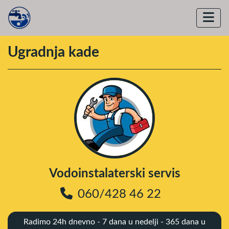
Ugradnja kade
Vodoinstalaterski servis
060/428 46 22
Radimo 24h dnevno - 7 dana u nedelji - 365 dana u