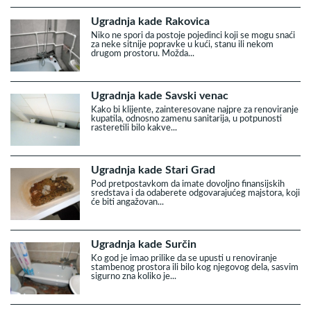
Ugradnja kade Rakovica
Niko ne spori da postoje pojedinci koji se mogu snaći
za neke sitnije popravke u kući, stanu ili nekom
drugom prostoru. Možda...
Ugradnja kade Savski venac
Kako bi klijente, zainteresovane najpre za renoviranje
kupatila, odnosno zamenu sanitarija, u potpunosti
rasteretili bilo kakve...
Ugradnja kade Stari Grad
Pod pretpostavkom da imate dovoljno finansijskih
sredstava i da odaberete odgovarajućeg majstora, koji
će biti angažovan...
Ugradnja kade Surčin
Ko god je imao prilike da se upusti u renoviranje
stambenog prostora ili bilo kog njegovog dela, sasvim
sigurno zna koliko je...