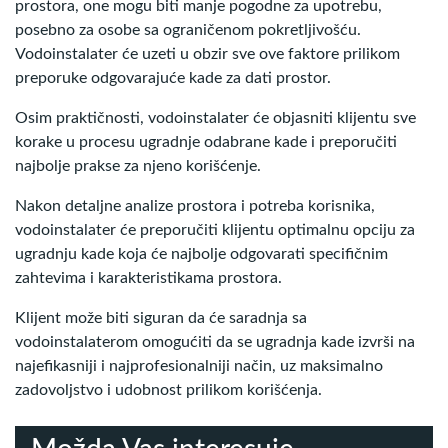
prostora, one mogu biti manje pogodne za upotrebu,
posebno za osobe sa ograničenom pokretljivošću.
Vodoinstalater će uzeti u obzir sve ove faktore prilikom
preporuke odgovarajuće kade za dati prostor.
Osim praktičnosti, vodoinstalater će objasniti klijentu sve
korake u procesu ugradnje odabrane kade i preporučiti
najbolje prakse za njeno korišćenje.
Nakon detaljne analize prostora i potreba korisnika,
vodoinstalater će preporučiti klijentu optimalnu opciju za
ugradnju kade koja će najbolje odgovarati specifičnim
zahtevima i karakteristikama prostora.
Klijent može biti siguran da će saradnja sa
vodoinstalaterom omogućiti da se ugradnja kade izvrši na
najefikasniji i najprofesionalniji način, uz maksimalno
zadovoljstvo i udobnost prilikom korišćenja.