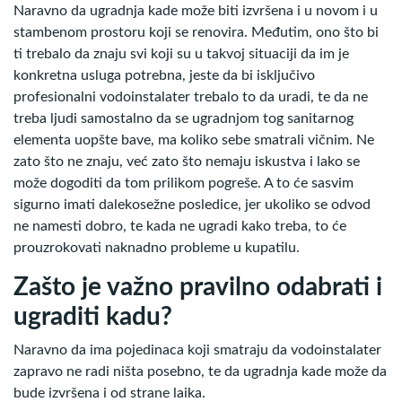
Naravno da ugradnja kade može biti izvršena i u novom i u
stambenom prostoru koji se renovira. Međutim, ono što bi
ti trebalo da znaju svi koji su u takvoj situaciji da im je
konkretna usluga potrebna, jeste da bi isključivo
profesionalni vodoinstalater trebalo to da uradi, te da ne
treba ljudi samostalno da se ugradnjom tog sanitarnog
elementa uopšte bave, ma koliko sebe smatrali vičnim. Ne
zato što ne znaju, već zato što nemaju iskustva i lako se
može dogoditi da tom prilikom pogreše. A to će sasvim
sigurno imati dalekosežne posledice, jer ukoliko se odvod
ne namesti dobro, te kada ne ugradi kako treba, to će
prouzrokovati naknadno probleme u kupatilu.
Zašto je važno pravilno odabrati i
ugraditi kadu?
Naravno da ima pojedinaca koji smatraju da vodoinstalater
zapravo ne radi ništa posebno, te da ugradnja kade može da
bude izvršena i od strane laika.