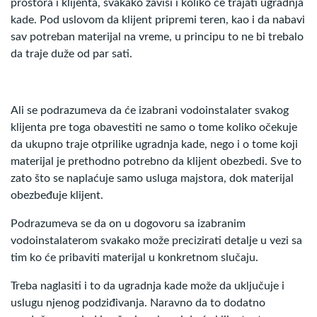
prostora i klijenta, svakako zavisi i koliko će trajati ugradnja
kade. Pod uslovom da klijent pripremi teren, kao i da nabavi
sav potreban materijal na vreme, u principu to ne bi trebalo
da traje duže od par sati.
Ali se podrazumeva da će izabrani vodoinstalater svakog
klijenta pre toga obavestiti ne samo o tome koliko očekuje
da ukupno traje otprilike ugradnja kade, nego i o tome koji
materijal je prethodno potrebno da klijent obezbedi. Sve to
zato što se naplaćuje samo usluga majstora, dok materijal
obezbeđuje klijent.
Podrazumeva se da on u dogovoru sa izabranim
vodoinstalaterom svakako može precizirati detalje u vezi sa
tim ko će pribaviti materijal u konkretnom slučaju.
Treba naglasiti i to da ugradnja kade može da uključuje i
uslugu njenog podziđivanja. Naravno da to dodatno