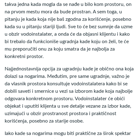
takva jedna kada mogla da se nađe u bilo kom prostoru, on
na prvom mestu mora da bude prostran. A sem toga, u
pitanju je kada koja nije baš zgodna za korišćenje, posebno
kada su u pitanju stariji ljudi. Sve to će bez sumnje da uzme
u obzir vodoinstalater, a onda će da objasni klijentu i kako
bi trebalo da funkcioniše ugradnja kade koju on želi, te će
mu preporučiti onu za koju smatra da je najbolja za
konkretni prostor.
Najjednostavnija opcija za ugradnju kade je obično ona koja
dolazi sa nogarima. Međutim, pre same ugradnje, važno je
da vlasnik prostora konsultuje vodoinstalatera kako bi se
dobili saveti i smernice u vezi sa izborom kade koja najbolje
odgovara konkretnom prostoru. Vodoinstalater će obići
objekat i uputiti klijenta u sve detalje vezane za izbor kade,
uzimajući u obzir prostranost prostora i praktičnost
korišćenja, posebno za starije osobe.
Iako kade sa nogarima mogu biti praktične za širok spektar