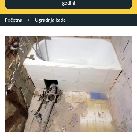
godini
Početna
>
Ugradnja kade