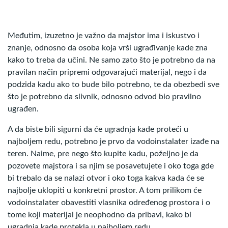
Međutim, izuzetno je važno da majstor ima i iskustvo i
znanje, odnosno da osoba koja vrši ugrađivanje kade zna
kako to treba da učini. Ne samo zato što je potrebno da na
pravilan način pripremi odgovarajući materijal, nego i da
podzida kadu ako to bude bilo potrebno, te da obezbedi sve
što je potrebno da slivnik, odnosno odvod bio pravilno
ugrađen.
A da biste bili sigurni da će ugradnja kade proteći u
najboljem redu, potrebno je prvo da vodoinstalater izađe na
teren. Naime, pre nego što kupite kadu, poželjno je da
pozovete majstora i sa njim se posavetujete i oko toga gde
bi trebalo da se nalazi otvor i oko toga kakva kada će se
najbolje uklopiti u konkretni prostor. A tom prilikom će
vodoinstalater obavestiti vlasnika određenog prostora i o
tome koji materijal je neophodno da pribavi, kako bi
ugradnja kade protekla u najboljem redu.