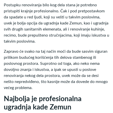
Postupku renoviranja bilo kog dela stana je potrebno
pristupiti krajnje profesionalno. Čak i pod pretpostavkom
da spadate u red ljudi, koji su vešti u takvim poslovima,
uvek je bolja opcija da ugradnja kade Zemun, kao i ugradnja
svih drugih sanitarnih elemenata, ali i renoviranje kuhinje,
recimo, bude prepušteno stručnjacima, koji imaju iskustva u
takvim poslovima.
Zapravo će svako na taj način moći da bude sasvim siguran
prilikom budućeg korišćenja tih delova stambenog ili
poslovnog prostora. Suprotno od toga, ako neko nema
dovoljno znanja i iskustva, a ipak se upusti u poslove
renoviranja nekog dela prostora, uvek može da se desi
nešto nepredviđeno, što kasnije može da dovede do mnogo
većeg problema.
Najbolja je profesionalna
ugradnja kade Zemun