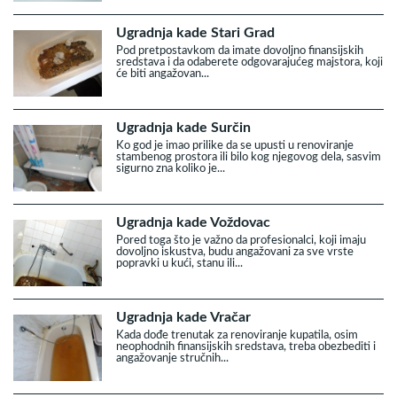
Ugradnja kade Stari Grad
Pod pretpostavkom da imate dovoljno finansijskih
sredstava i da odaberete odgovarajućeg majstora, koji
će biti angažovan...
Ugradnja kade Surčin
Ko god je imao prilike da se upusti u renoviranje
stambenog prostora ili bilo kog njegovog dela, sasvim
sigurno zna koliko je...
Ugradnja kade Voždovac
Pored toga što je važno da profesionalci, koji imaju
dovoljno iskustva, budu angažovani za sve vrste
popravki u kući, stanu ili...
Ugradnja kade Vračar
Kada dođe trenutak za renoviranje kupatila, osim
neophodnih finansijskih sredstava, treba obezbediti i
angažovanje stručnih...