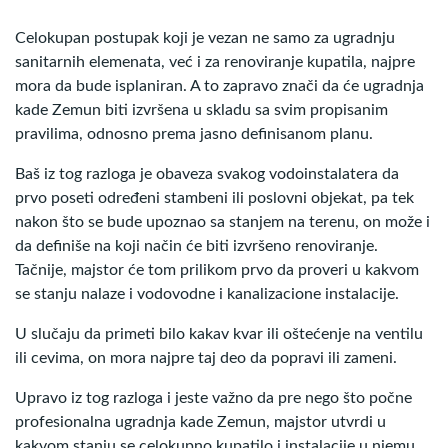
Celokupan postupak koji je vezan ne samo za ugradnju
sanitarnih elemenata, već i za renoviranje kupatila, najpre
mora da bude isplaniran. A to zapravo znači da će ugradnja
kade Zemun biti izvršena u skladu sa svim propisanim
pravilima, odnosno prema jasno definisanom planu.
Baš iz tog razloga je obaveza svakog vodoinstalatera da
prvo poseti određeni stambeni ili poslovni objekat, pa tek
nakon što se bude upoznao sa stanjem na terenu, on može i
da definiše na koji način će biti izvršeno renoviranje.
Tačnije, majstor će tom prilikom prvo da proveri u kakvom
se stanju nalaze i vodovodne i kanalizacione instalacije.
U slučaju da primeti bilo kakav kvar ili oštećenje na ventilu
ili cevima, on mora najpre taj deo da popravi ili zameni.
Upravo iz tog razloga i jeste važno da pre nego što počne
profesionalna ugradnja kade Zemun, majstor utvrdi u
kakvom stanju se celokupno kupatilo i instalacije u njemu