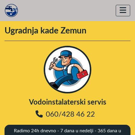
Ugradnja kade Zemun
Vodoinstalaterski servis
060/428 46 22
Radimo 24h dnevno - 7 dana u nedelji - 365 dana u