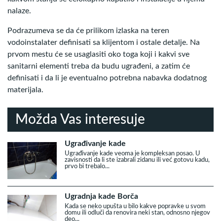
nalaze.
Podrazumeva se da će prilikom izlaska na teren
vodoinstalater definisati sa klijentom i ostale detalje. Na
prvom mestu će se usaglasiti oko toga koji i kakvi sve
sanitarni elementi treba da budu ugrađeni, a zatim će
definisati i da li je eventualno potrebna nabavka dodatnog
materijala.
Možda Vas interesuje
Ugrađivanje kade
Ugrađivanje kade veoma je kompleksan posao. U
zavisnosti da li ste izabrali zidanu ili već gotovu kadu,
prvo bi trebalo...
Ugradnja kade Borča
Kada se neko upušta u bilo kakve popravke u svom
domu ili odluči da renovira neki stan, odnosno njegov
deo...