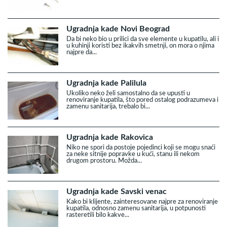
Ugradnja kade Novi Beograd
Da bi neko bio u prilici da sve elemente u kupatilu, ali i
u kuhinji koristi bez ikakvih smetnji, on mora o njima
najpre da...
Ugradnja kade Palilula
Ukoliko neko želi samostalno da se upusti u
renoviranje kupatila, što pored ostalog podrazumeva i
zamenu sanitarija, trebalo bi...
Ugradnja kade Rakovica
Niko ne spori da postoje pojedinci koji se mogu snaći
za neke sitnije popravke u kući, stanu ili nekom
drugom prostoru. Možda...
Ugradnja kade Savski venac
Kako bi klijente, zainteresovane najpre za renoviranje
kupatila, odnosno zamenu sanitarija, u potpunosti
rasteretili bilo kakve...