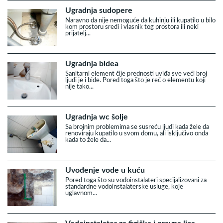
Ugradnja sudopere
Naravno da nije nemoguće da kuhinju ili kupatilo u bilo
kom prostoru sredi i vlasnik tog prostora ili neki
prijatelj...
Ugradnja bidea
Sanitarni element čije prednosti uviđa sve veći broj
ljudi je i bide. Pored toga što je reč o elementu koji
nije tako...
Ugradnja wc šolje
Sa brojnim problemima se susreću ljudi kada žele da
renoviraju kupatilo u svom domu, ali isključivo onda
kada to žele da...
Uvođenje vode u kuću
Pored toga što su vodoinstalateri specijalizovani za
standardne vodoinstalaterske usluge, koje
uglavnom...