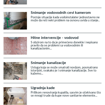
Snimanje vodovodnih cevi kamerom
Postoje situacije kada vodoinstalater jednostavno ne
može da reši neki problem na osnovu uvida u stanje..
Hitne intervencije - vodovod
S obzirom na to da je primećeno donekle i nepisano
pravilo da se problemi sa vodovodnim ili
kanalizacionim...
Snimanje kanalizacije
Usluga koja se može smatrati novijom, posmatrano
istorijski, svakako je i snimanje kanalizacije. Sve to
kažemo...
Ugradnja kade
Prilikom renoviranja kupatila, sasvim je očekivano što
se mnogi trude da kupe nove sanitarne elemente...