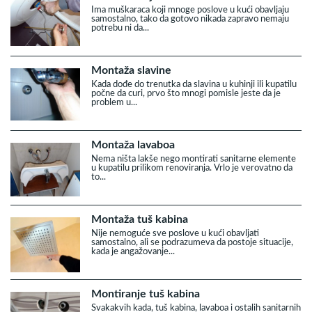
Ima muškaraca koji mnoge poslove u kući obavljaju
samostalno, tako da gotovo nikada zapravo nemaju
potrebu ni da...
Montaža slavine
Kada dođe do trenutka da slavina u kuhinji ili kupatilu
počne da curi, prvo što mnogi pomisle jeste da je
problem u...
Montaža lavaboa
Nema ništa lakše nego montirati sanitarne elemente
u kupatilu prilikom renoviranja. Vrlo je verovatno da
to...
Montaža tuš kabina
Nije nemoguće sve poslove u kući obavljati
samostalno, ali se podrazumeva da postoje situacije,
kada je angažovanje...
Montiranje tuš kabina
Svakakvih kada, tuš kabina, lavaboa i ostalih sanitarnih