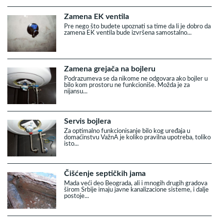
Zamena EK ventila
Pre nego što budete upoznati sa time da li je dobro da
zamena EK ventila bude izvršena samostalno...
Zamena grejača na bojleru
Podrazumeva se da nikome ne odgovara ako bojler u
bilo kom prostoru ne funkcioniše. Možda je za
nijansu...
Servis bojlera
Za optimalno funkcionisanje bilo kog uređaja u
domaćinstvu VažnA je koliko pravilna upotreba, toliko
isto...
Čišćenje septičkih jama
Mada veći deo Beograda, ali i mnogih drugih gradova
širom Srbije imaju javne kanalizacione sisteme, i dalje
postoje...