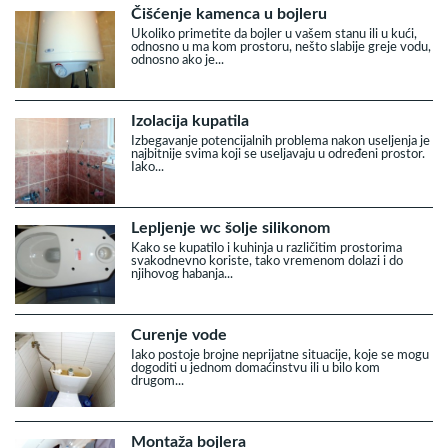
Čišćenje kamenca u bojleru
Ukoliko primetite da bojler u vašem stanu ili u kući,
odnosno u ma kom prostoru, nešto slabije greje vodu,
odnosno ako je...
Izolacija kupatila
Izbegavanje potencijalnih problema nakon useljenja je
najbitnije svima koji se useljavaju u određeni prostor.
Iako...
Lepljenje wc šolje silikonom
Kako se kupatilo i kuhinja u različitim prostorima
svakodnevno koriste, tako vremenom dolazi i do
njihovog habanja...
Curenje vode
Iako postoje brojne neprijatne situacije, koje se mogu
dogoditi u jednom domaćinstvu ili u bilo kom
drugom...
Montaža bojlera