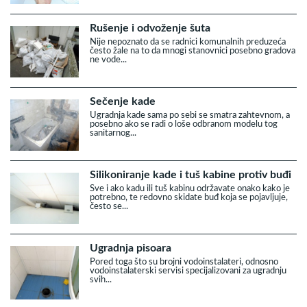
Rušenje i odvoženje šuta
Nije nepoznato da se radnici komunalnih preduzeća
često žale na to da mnogi stanovnici posebno gradova
ne vode...
Sečenje kade
Ugradnja kade sama po sebi se smatra zahtevnom, a
posebno ako se radi o loše odbranom modelu tog
sanitarnog...
Silikoniranje kade i tuš kabine protiv buđi
Sve i ako kadu ili tuš kabinu održavate onako kako je
potrebno, te redovno skidate buđ koja se pojavljuje,
često se...
Ugradnja pisoara
Pored toga što su brojni vodoinstalateri, odnosno
vodoinstalaterski servisi specijalizovani za ugradnju
svih...