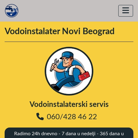
Vodoinstalater Novi Beograd
Vodoinstalaterski servis
060/428 46 22
Radimo 24h dnevno - 7 dana u nedelji - 365 dana u