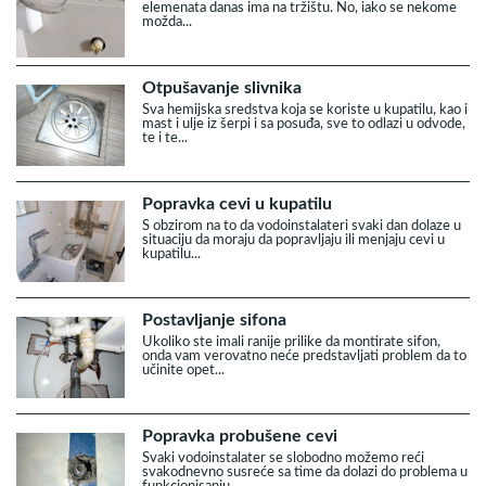
elemenata danas ima na tržištu. No, iako se nekome
možda...
Otpušavanje slivnika
Sva hemijska sredstva koja se koriste u kupatilu, kao i
mast i ulje iz šerpi i sa posuđa, sve to odlazi u odvode,
te i te...
Popravka cevi u kupatilu
S obzirom na to da vodoinstalateri svaki dan dolaze u
situaciju da moraju da popravljaju ili menjaju cevi u
kupatilu...
Postavljanje sifona
Ukoliko ste imali ranije prilike da montirate sifon,
onda vam verovatno neće predstavljati problem da to
učinite opet...
Popravka probušene cevi
Svaki vodoinstalater se slobodno možemo reći
svakodnevno susreće sa time da dolazi do problema u