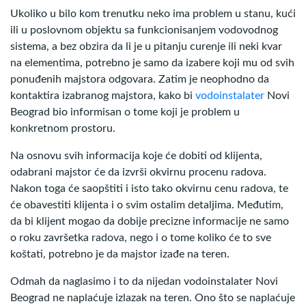
Ukoliko u bilo kom trenutku neko ima problem u stanu, kući
ili u poslovnom objektu sa funkcionisanjem vodovodnog
sistema, a bez obzira da li je u pitanju curenje ili neki kvar
na elementima, potrebno je samo da izabere koji mu od svih
ponuđenih majstora odgovara. Zatim je neophodno da
kontaktira izabranog majstora, kako bi
vodoinstalater
Novi
Beograd bio informisan o tome koji je problem u
konkretnom prostoru.
Na osnovu svih informacija koje će dobiti od klijenta,
odabrani majstor će da izvrši okvirnu procenu radova.
Nakon toga će saopštiti i isto tako okvirnu cenu radova, te
će obavestiti klijenta i o svim ostalim detaljima. Međutim,
da bi klijent mogao da dobije precizne informacije ne samo
o roku završetka radova, nego i o tome koliko će to sve
koštati, potrebno je da majstor izađe na teren.
Odmah da naglasimo i to da nijedan vodoinstalater Novi
Beograd ne naplaćuje izlazak na teren. Ono što se naplaćuje