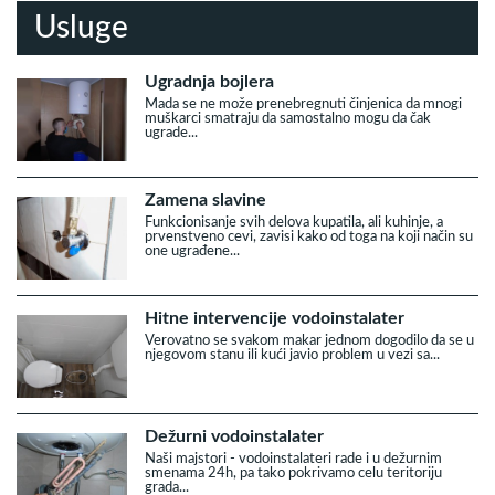
Usluge
Ugradnja bojlera
Mada se ne može prenebregnuti činjenica da mnogi
muškarci smatraju da samostalno mogu da čak
ugrade...
Zamena slavine
Funkcionisanje svih delova kupatila, ali kuhinje, a
prvenstveno cevi, zavisi kako od toga na koji način su
one ugrađene...
Hitne intervencije vodoinstalater
Verovatno se svakom makar jednom dogodilo da se u
njegovom stanu ili kući javio problem u vezi sa...
Dežurni vodoinstalater
Naši majstori - vodoinstalateri rade i u dežurnim
smenama 24h, pa tako pokrivamo celu teritoriju
grada...