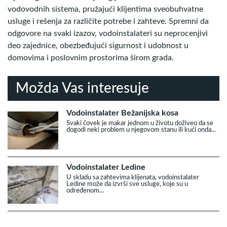
vodovodnih sistema, pružajući klijentima sveobuhvatne
usluge i rešenja za različite potrebe i zahteve. Spremni da
odgovore na svaki izazov, vodoinstalateri su neprocenjivi
deo zajednice, obezbeđujući sigurnost i udobnost u
domovima i poslovnim prostorima širom grada.
Možda Vas interesuje
Vodoinstalater Bežanijska kosa
Svaki čovek je makar jednom u životu doživeo da se
dogodi neki problem u njegovom stanu ili kući onda...
Vodoinstalater Ledine
U skladu sa zahtevima klijenata, vodoinstalater
Ledine može da izvrši sve usluge, koje su u
određenom...