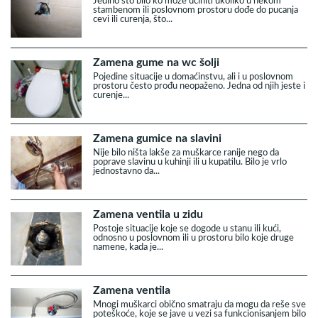
Jedino što bilo ko može učiniti ukoliko u nekom
stambenom ili poslovnom prostoru dođe do pucanja
cevi ili curenja, što...
Zamena gume na wc šolji
Pojedine situacije u domaćinstvu, ali i u poslovnom
prostoru često prođu neopaženo. Jedna od njih jeste i
curenje...
Zamena gumice na slavini
Nije bilo ništa lakše za muškarce ranije nego da
poprave slavinu u kuhinji ili u kupatilu. Bilo je vrlo
jednostavno da...
Zamena ventila u zidu
Postoje situacije koje se dogode u stanu ili kući,
odnosno u poslovnom ili u prostoru bilo koje druge
namene, kada je...
Zamena ventila
Mnogi muškarci obično smatraju da mogu da reše sve
poteškoće, koje se jave u vezi sa funkcionisanjem bilo