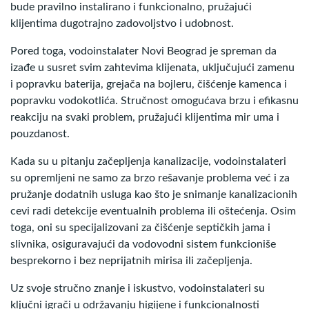
bude pravilno instalirano i funkcionalno, pružajući
klijentima dugotrajno zadovoljstvo i udobnost.
Pored toga, vodoinstalater Novi Beograd je spreman da
izađe u susret svim zahtevima klijenata, uključujući zamenu
i popravku baterija, grejača na bojleru, čišćenje kamenca i
popravku vodokotlića. Stručnost omogućava brzu i efikasnu
reakciju na svaki problem, pružajući klijentima mir uma i
pouzdanost.
Kada su u pitanju začepljenja kanalizacije, vodoinstalateri
su opremljeni ne samo za brzo rešavanje problema već i za
pružanje dodatnih usluga kao što je snimanje kanalizacionih
cevi radi detekcije eventualnih problema ili oštećenja. Osim
toga, oni su specijalizovani za čišćenje septičkih jama i
slivnika, osiguravajući da vodovodni sistem funkcioniše
besprekorno i bez neprijatnih mirisa ili začepljenja.
Uz svoje stručno znanje i iskustvo, vodoinstalateri su
ključni igrači u održavanju higijene i funkcionalnosti