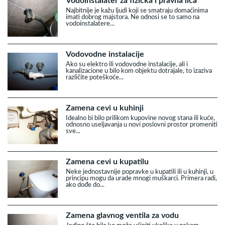
Vodoinstalater za fizička i pravna lica
Najbitnije je kažu ljudi koji se smatraju domaćinima
imati dobrog majstora. Ne odnosi se to samo na
vodoinstalatere...
Vodovodne instalacije
Ako su elektro ili vodovodne instalacije, ali i
kanalizacione u bilo kom objektu dotrajale, to izaziva
različite poteškoće...
Zamena cevi u kuhinji
Idealno bi bilo prilikom kupovine novog stana ili kuće,
odnosno useljavanja u novi poslovni prostor promeniti
sve...
Zamena cevi u kupatilu
Neke jednostavnije popravke u kupatili ili u kuhinji, u
principu mogu da urade mnogi muškarci. Primera radi,
ako dođe do...
Zamena glavnog ventila za vodu