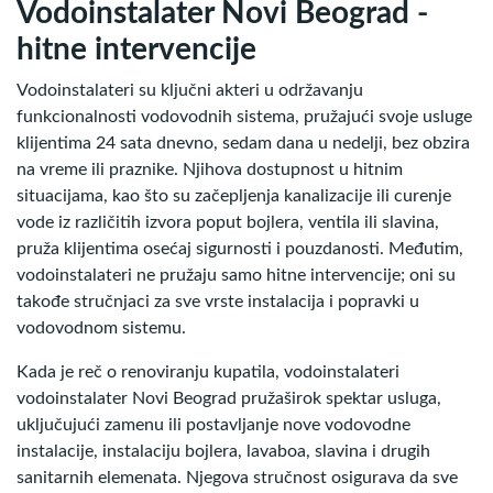
Vodoinstalater Novi Beograd -
hitne intervencije
Vodoinstalateri su ključni akteri u održavanju
funkcionalnosti vodovodnih sistema, pružajući svoje usluge
klijentima 24 sata dnevno, sedam dana u nedelji, bez obzira
na vreme ili praznike. Njihova dostupnost u hitnim
situacijama, kao što su začepljenja kanalizacije ili curenje
vode iz različitih izvora poput bojlera, ventila ili slavina,
pruža klijentima osećaj sigurnosti i pouzdanosti. Međutim,
vodoinstalateri ne pružaju samo hitne intervencije; oni su
takođe stručnjaci za sve vrste instalacija i popravki u
vodovodnom sistemu.
Kada je reč o renoviranju kupatila, vodoinstalateri
vodoinstalater Novi Beograd pružaširok spektar usluga,
uključujući zamenu ili postavljanje nove vodovodne
instalacije, instalaciju bojlera, lavaboa, slavina i drugih
sanitarnih elemenata. Njegova stručnost osigurava da sve