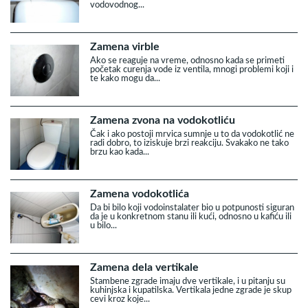
vodovodnog...
Zamena virble
Ako se reaguje na vreme, odnosno kada se primeti
početak curenja vode iz ventila, mnogi problemi koji i
te kako mogu da...
Zamena zvona na vodokotliću
Čak i ako postoji mrvica sumnje u to da vodokotlić ne
radi dobro, to iziskuje brzi reakciju. Svakako ne tako
brzu kao kada...
Zamena vodokotlića
Da bi bilo koji vodoinstalater bio u potpunosti siguran
da je u konkretnom stanu ili kući, odnosno u kafiću ili
u bilo...
Zamena dela vertikale
Stambene zgrade imaju dve vertikale, i u pitanju su
kuhinjska i kupatilska. Vertikala jedne zgrade je skup
cevi kroz koje...