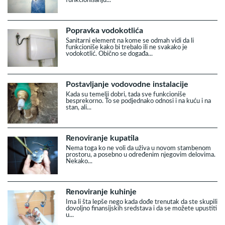
funkcionisanju...
Popravka vodokotlića
Sanitarni element na kome se odmah vidi da li
funkcioniše kako bi trebalo ili ne svakako je
vodokotlić. Obično se događa...
Postavljanje vodovodne instalacije
Kada su temelji dobri, tada sve funkcioniše
besprekorno. To se podjednako odnosi i na kuću i na
stan, ali...
Renoviranje kupatila
Nema toga ko ne voli da uživa u novom stambenom
prostoru, a posebno u određenim njegovim delovima.
Nekako...
Renoviranje kuhinje
Ima li šta lepše nego kada dođe trenutak da ste skupili
dovoljno finansijskih sredstava i da se možete upustiti
u...