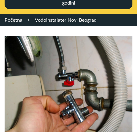
godini
Početna
>
Vodoinstalater Novi Beograd