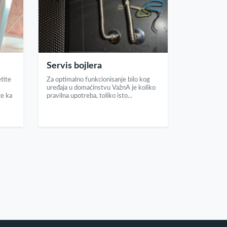
Servis bojlera
etite
Za optimalno funkcionisanje bilo kog
uređaja u domaćinstvu VažnA je koliko
že ka
pravilna upotreba, toliko isto...