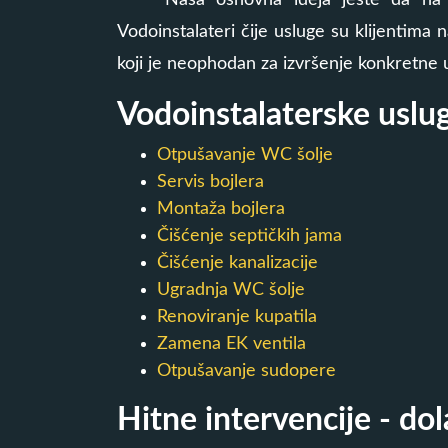
Naša osnovna ideja jeste da na 
Vodoinstalateri čije usluge su klijentima 
koji je neophodan za izvršenje konkretne u
Vodoinstalaterske uslu
Otpušavanje WC šolje
Servis bojlera
Montaža bojlera
Čišćenje septičkih jama
Čišćenje kanalizacije
Ugradnja WC šolje
Renoviranje kupatila
Zamena EK ventila
Otpušavanje sudopere
Hitne intervencije - d