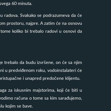
 svega 60 minuta.
enu radova. Svakako se podrazumeva da će
vnom prostoru, najpre. A zatim će na osnovu
tome koliko bi trebalo radovi u osnovi da
ge trebalo da budu izvršene, on će sa njim
šeni u predviđenom roku, vodoinstalateri će
, pristupačne i unapred predočene klijentu.
aga za iskusnim majstorima, koji će biti u
 vodimo računa o tome sa kim sarađujemo,
slu kojim se bave.