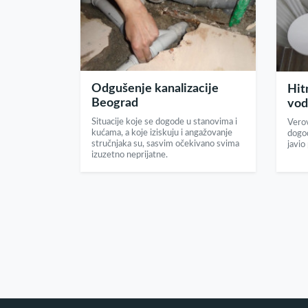
Odgušenje kanalizacije
Hit
Beograd
vod
Situacije koje se dogode u stanovima i
Vero
kućama, a koje iziskuju i angažovanje
dogod
stručnjaka su, sasvim očekivano svima
javio
izuzetno neprijatne.