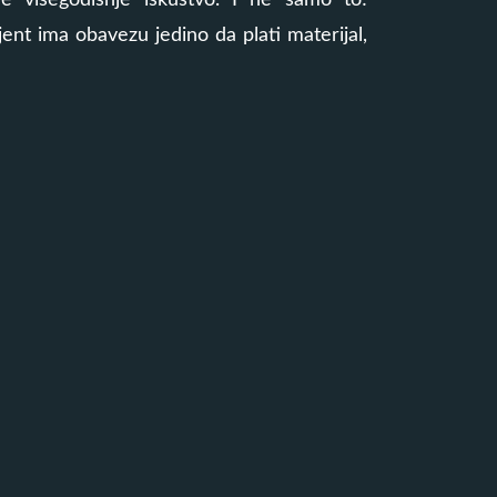
e višegodišnje iskustvo. I ne samo to!
jent ima obavezu jedino da plati materijal,