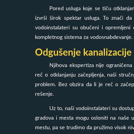
Pored usluga koje se tiču otklanja
izvrši širok spektar usluga. To znači da
vodoinstalateri su obučeni i opremljeni 
kompletnog sistema za vodosnabdevanje.
Odgušenje kanalizacij
Njihova ekspertiza nije ograničena
reč o otklanjanju začepljenja, naši stručn
problem. Bez obzira da li je reč o začep
rešenje.
Uz to, naši vodoinstalateri su dostup
gradova i mesta mogu osloniti na naše u
mestu, pa se trudimo da pružimo visok nivo