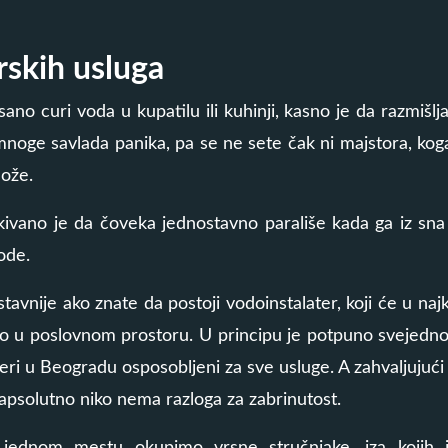
rskih usluga
no curi voda u kupatilu ili kuhinji, kasno je da razmišl
oge savlada panika, pa se ne sete čak ni majstora, koga
može.
ekivano je da čoveka jednostavno parališe kada ga iz sn
ode.
stavnije ako znate da postoji vodoinstalater, koji će u n
o u poslovnom prostoru. U principu je potpuno svejedno i 
ateri u Beogradu osposobljeni za sve usluge. A zahvaljujući
 apsolutno niko nema razloga za zabrinutost.