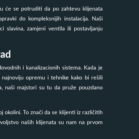
u će se potruditi da po zahtevu klijenata
pravki do kompleksnijih instalacija. Naši
slavina, zamjeni ventila ili postavljanju
rad
vodnih i kanalizacionih sistema. Kada je
i najnoviju opremu i tehnike kako bi rešili
ma, naši majstori su tu da pruže pouzdano
kolini. To znači da se klijenti iz različitih
voljstvo naših klijenata su nam na prvom