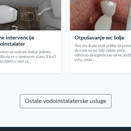
ne intervencije
Otpušavanje wc šolje
oinstalater
Ako ste ikada imali prilike da prim
da voda na wc šolji slabije otiče,
vatno se svakom makar jednom
odnosno da izgleda kao da se podi
ilo da se u njegovom stanu ili kući
vrhu, onda...
 problem u vezi sa...
Ostale vodoinstalaterske usluge