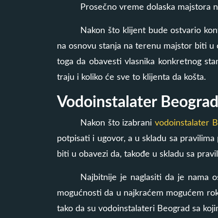
Prosečno vreme dolaska majstora na
Nakon što klijent bude ostvario ko
na osnovu stanja na terenu majstor biti u 
toga da obavesti vlasnika konkretnog sta
traju i koliko će sve to klijenta da košta.
Vodoinstalater Beograd
Nakon što izabrani
vodoinstalater 
potpisati i ugovor, a u skladu sa pravilim
biti u obavezi da, takođe u skladu sa pravi
Najbitnije je naglasiti da je nama 
mogućnosti da u najkraćem mogućem roku 
tako da su vodoinstalateri Beograd sa koj