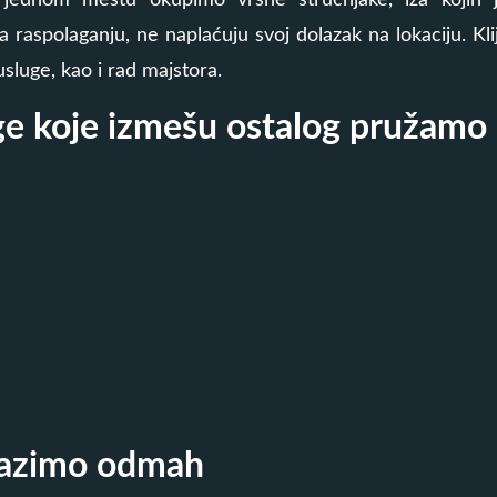
jednom mestu okupimo vrsne stručnjake, iza kojih j
na raspolaganju, ne naplaćuju svoj dolazak na lokaciju. Kli
sluge, kao i rad majstora.
ge koje izmešu ostalog pružamo
olazimo odmah