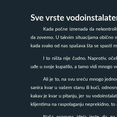
Sve vrste vodoinstalate
Kada počne iznenada da nekontrolisa
da zovemo. U takvim situacijama obično mn
kada svako od nas spašava šta se spasti 
I to ništa nije čudno. Naprotiv, oč
uđe u svoje kupatilo, a tamo vidi mnogo v
Ali je to, na svu sreću mnogo jedno
sanira kvar u vašem stanu ili kući, odnosn
kakav je kvar u pitanju, jer su vodoinstal
klijentima na raspolaganju neprekidno, to