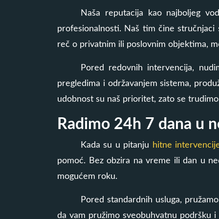
Naša reputacija kao najboljeg vodo
profesionalnosti. Naš tim čine stručnjaci
reč o privatnim ili poslovnim objektima, 
Pored redovnih intervencija, nud
pregledima i održavanjem sistema, produža
udobnost su naš prioritet, zato se trudim
Radimo 24h 7 dana u ne
Kada su u pitanju
hitne intervencij
pomoć. Bez obzira na vreme ili dan u ne
mogućem roku.
Pored standardnih usluga, pružamo i 
da vam pružimo sveobuhvatnu podršku i re