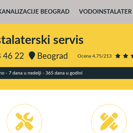
KANALIZACIJE BEOGRAD
VODOINSTALATER
alaterski servis
 46 22
Beograd
Ocena 4.75/213
 - 7 dana u nedelji - 365 dana u godini