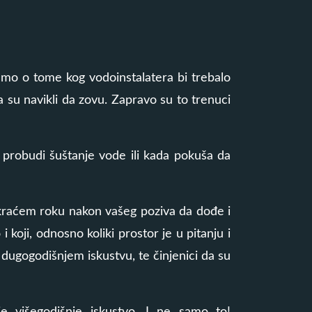
jamo o tome kog vodoinstalatera bi trebalo
 su navikli da zovu. Zapravo su to trenuci
a probudi šuštanje vode ili kada pokuša da
ajkraćem roku nakon vašeg poziva da dođe i
koji, odnosno koliki prostor je u pitanju i
 dugogodišnjem iskustvu, te činjenici da su