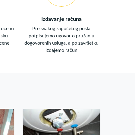
Izdavanje računa
rocenu
Pre svakog započetog posla
asku
potpisujemo ugovor o pružanju
 cene
dogovorenih usluga, a po završetku
izdajemo račun