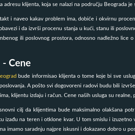
 adresu klijenta, koja se nalazi na području Beograda je
ntakt i naveo kakav problem ima, dobiće i okvirnu proc
obavezi i da izvrši procenu stanja u kući, stanu ili poslo
mbenog ili poslovnog prostora, odnosno nadležno lice o 
 - Cene
Beograd
bude informisao klijenta o tome koje bi sve uslu
a poslovanja. A pošto svi dogovoreni radovi budu bili izvr
lima, klijentu izdaju i račun. Cene naših usluga su realne
osnovni cilj da klijentima bude maksimalno olakšana potr
izađu na teren i otklone kvar. U tom smislu i izuzetno
ima imamo saradnju najpre iskusni i dokazano dobro u po