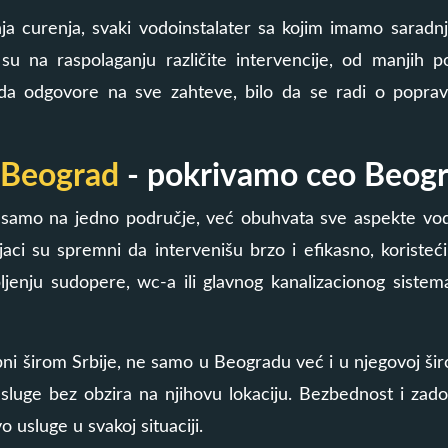
nja curenja, svaki vodoinstalater sa kojim imamo saradnj
 su na raspolaganju različite intervencije, od manjih po
da odgovore na sve zahteve, bilo da se radi o popravci 
e Beograd
- pokrivamo ceo Beog
 samo na jedno područje, već obuhvata sve aspekte vodo
jaci su spremni da intervenišu brzo i efikasno, koristeć
ljenju sudopere, wc-a ili glavnog kanalizacionog siste
ni širom Srbije, ne samo u Beogradu već i u njegovoj široj o
sluge bez obzira na njihovu lokaciju. Bezbednost i zado
 usluge u svakoj situaciji.