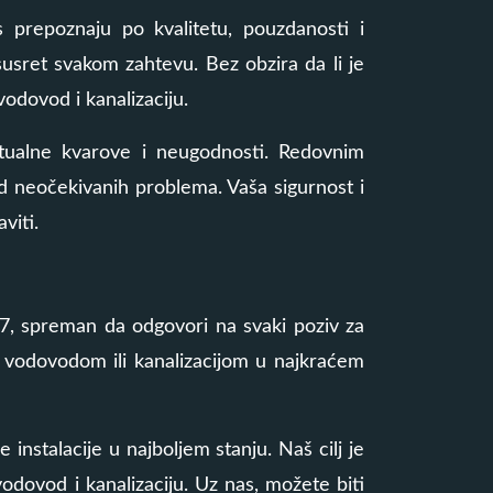
as prepoznaju po kvalitetu, pouzdanosti i
susret svakom zahtevu. Bez obzira da li je
odovod i kanalizaciju.
ntualne kvarove i neugodnosti. Redovnim
od neočekivanih problema. Vaša sigurnost i
viti.
/7, spreman da odgovori na svaki poziv za
 vodovodom ili kanalizacijom u najkraćem
instalacije u najboljem stanju. Naš cilj je
dovod i kanalizaciju. Uz nas, možete biti