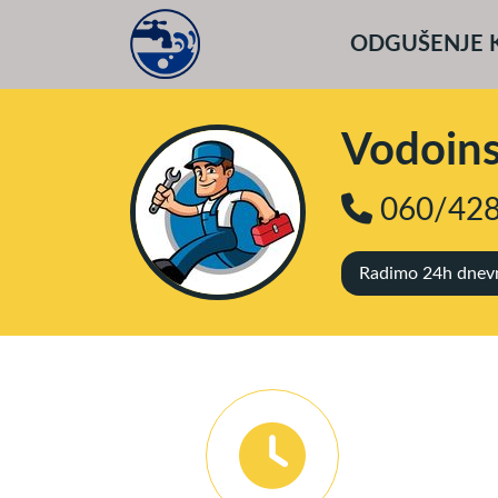
ODGUŠENJE 
Vodoinst
060/428
Radimo 24h dnevno