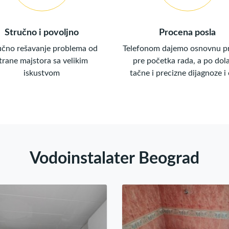
Stručno i povoljno
Procena posla
učno rešavanje problema od
Telefonom dajemo osnovnu p
trane majstora sa velikim
pre početka rada, a po dol
iskustvom
tačne i precizne dijagnoze i
Vodoinstalater Beograd