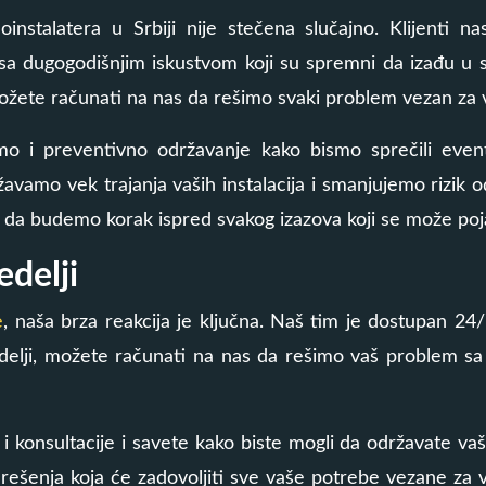
instalatera u Srbiji nije stečena slučajno. Klijenti n
 sa dugogodišnjim iskustvom koji su spremni da izađu u 
možete računati na nas da rešimo svaki problem vezan za v
imo i preventivno održavanje kako bismo sprečili eve
vamo vek trajanja vaših instalacija i smanjujemo rizik 
o da budemo korak ispred svakog izazova koji se može poja
delji
e
, naša brza reakcija je ključna. Naš tim je dostupan 24
delji, možete računati na nas da rešimo vaš problem sa
konsultacije i savete kako biste mogli da održavate vaše 
šenja koja će zadovoljiti sve vaše potrebe vezane za vo