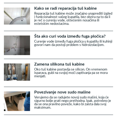
Kako se radi reparacija tuš kabine
Reparacija tuš kabine može značajno unaprediti izgled
i funkcionalnost vašeg kupatila, bez obzira na to da li
je reč o curenju vode, oštećenim nosačima ili
estetskim nedostacima.
Šta ako curi voda između fuga pločica?
Curenje vode između fuga pločica u kupatilu ili kuhinji
govori nam da postoji problem s hidroizolacijom.
Zamena silikona tuš kabine
Oko tuš kabine postavlja se silicon. On vremenom
isparava, gubi na svojoj moći zaptivanja pa se mora
menjati.
Povezivanje nove sudo mašine
Verujemo da se radujete novoj sudo mašini, koja će
sigurno bolje prati nego prethodna. Ipak, potrebno je
da se ona pravilno poveže, kako bi zaista dala svoj
maksimum.