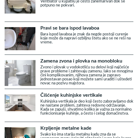
Ventilator u kupatilu je često zanemarivan dok se
potpuno ne pokvari.
Pravi se bara ispod lavaboa
Bara ispod lavaboa je znak da negde postoji curenje
koje može da napravi ozbiljnu štetu ako se ne reši na
vreme.
Zamena zvona i plovka na monobloku
Zvono i plovak u vodokotliću su delovi koji najčešće
prave probleme i zahtevaju zamenu. Iako se mnogima
čini komplikovanim, njihova zamena je zapravo
jednostavan posao koji možete sami uraditi i uštedeti
novac na pozivu majstora.
Čišćenje kuhinjske vertikale
Kuhinjska vertikala je deo koji često zaboravljamo dok
ne nastane problem, zahteva redovno održavanje.
Kada se zapuši, shvatimo koliko je važna za normalno
funkcionisanje kuhinje, a često i celog domaćinstva.
Krpljenje metalne kade
Svako ko ima stariju metalnu kadu zna da se