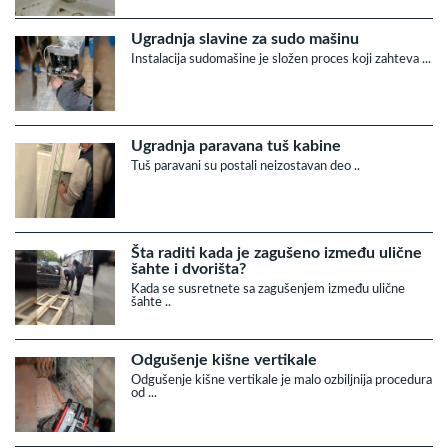
Ugradnja slavine za sudo mašinu
Instalacija sudomašine je složen proces koji zahteva ...
Ugradnja paravana tuš kabine
Tuš paravani su postali neizostavan deo ..
Šta raditi kada je zagušeno između ulične
šahte i dvorišta?
Kada se susretnete sa zagušenjem između ulične
šahte ..
Odgušenje kišne vertikale
Odgušenje kišne vertikale je malo ozbiljnija procedura
od ...