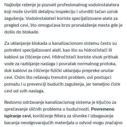
Najbolje rešenje je pozvati profesionalnog vodoinstalatera
koji može izvršiti detaljnu inspekciju i utvrditi tačan uzrok
zagušenja. Vodoinstalateri koriste specijalizovane alate za
pregled cevi, što omogućava brzo pronalaženje mesta gde je
došlo do blokade.
Za uklanjanje blokada u kanalizacionom sistemu često su
potrebni specijalizovani alati, kao što su hidročistači ili
kablovi za čišćenje cevi. Hidročistači koriste visok pritisak
vode za razbijanje naslaga i povratak normalnog protoka,
dok kablovi za čišćenje fizički uklanjaju prepreke unutar
cevi. Osim što rešavaju trenutni problem, ovi postupci
pomažu i u prevenciji budućih zagušenja, jer temeljno čiste
cevi od svih naslaga.
Redovno održavanje kanalizacionog sistema je ključno za
sprečavanje sličnih problema u budućnosti.
Povremeno
ispiranje cevi,
korišćenje filtera za slivnike i izbegavanje
bacanja neodgovarajućih materijala u odvod mogu značajno