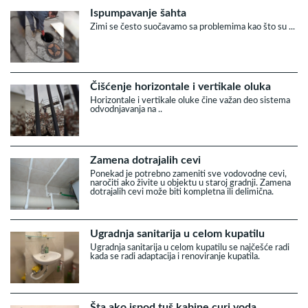
Ispumpavanje šahta
Zimi se često suočavamo sa problemima kao što su ...
Čišćenje horizontale i vertikale oluka
Horizontale i vertikale oluke čine važan deo sistema
odvodnjavanja na ..
Zamena dotrajalih cevi
Ponekad je potrebno zameniti sve vodovodne cevi,
naročiti ako živite u objektu u staroj gradnji. Zamena
dotrajalih cevi može biti kompletna ili delimična.
Ugradnja sanitarija u celom kupatilu
Ugradnja sanitarija u celom kupatilu se najčešće radi
kada se radi adaptacija i renoviranje kupatila.
Šta ako ispod tuš kabine curi voda