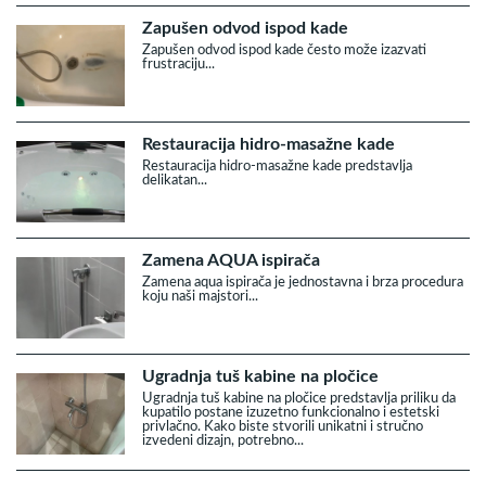
Zapušen odvod ispod kade
Zapušen odvod ispod kade često može izazvati
frustraciju...
Restauracija hidro-masažne kade
Restauracija hidro-masažne kade predstavlja
delikatan...
Zamena AQUA ispirača
Zamena aqua ispirača je jednostavna i brza procedura
koju naši majstori...
Ugradnja tuš kabine na pločice
Ugradnja tuš kabine na pločice predstavlja priliku da
kupatilo postane izuzetno funkcionalno i estetski
privlačno. Kako biste stvorili unikatni i stručno
izvedeni dizajn, potrebno...