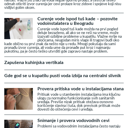
nastati. Vlažni zid znači da voda negde uporno prolazi, a često je teško
odmah otkriti izvor curenja jer cevi prolaze kroz zidove i spojeve koji nisu
vidljivi golim okom.
Curenje vode ispod tuš kade – pozovite
vodoinstalatera u Beogradu
Curenje vode ispod tuš kade možda na prvi pogled
deluje bezazleno, ali ako se ne reši na vreme, može
izazvati ozbiljne probleme u kupatilu. Vlažne mrlje na
pločicama, neugodan miris vlage ili tragovi buđi oko
kade obično su prvi znak da nešto nije u redu. Mnogi pokušaju da sami
pronađu izvor curenja, ali voda ume da pronađe put kroz i najmanju
pukotinu, pa je često teško utvrditi gde zapravo nastaje problem.
Zapušena kuhinjska vertikala
Gde god se u kupatilu pusti voda izbija na centralni slivnik
Provera pritiska vode u instalacijama stana
Pritisak vode u stambenim instalacijama ima ključnu
ulogu za normalno funkcionisanje svih sanitarnih
uređaja. Previše nizak pritisak otežava osnovno
korišćenje slavina i tuša, dok previsok pritisak može
dovesti do oštećenja cevi i uređaja.
Snimanje i provera vodovodnih cevi
Problemi sa vodovodnim instalacijama često nastaju