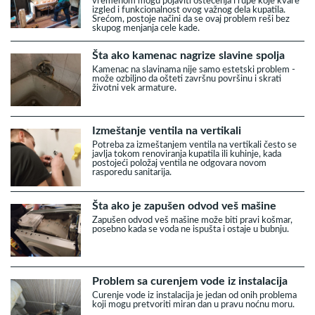
vremenom mogu pojaviti oštećenja i rupe koje kvare
izgled i funkcionalnost ovog važnog dela kupatila.
Srećom, postoje načini da se ovaj problem reši bez
skupog menjanja cele kade.
Šta ako kamenac nagrize slavine spolja
Kamenac na slavinama nije samo estetski problem -
može ozbiljno da ošteti završnu površinu i skrati
životni vek armature.
Izmeštanje ventila na vertikali
Potreba za izmeštanjem ventila na vertikali često se
javlja tokom renoviranja kupatila ili kuhinje, kada
postojeći položaj ventila ne odgovara novom
rasporedu sanitarija.
Šta ako je zapušen odvod veš mašine
Zapušen odvod veš mašine može biti pravi košmar,
posebno kada se voda ne ispušta i ostaje u bubnju.
Problem sa curenjem vode iz instalacija
Curenje vode iz instalacija je jedan od onih problema
koji mogu pretvoriti miran dan u pravu noćnu moru.