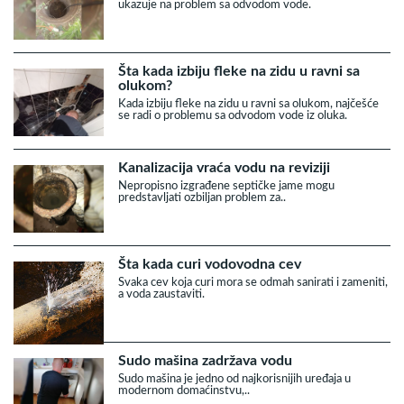
ukazuje na problem sa odvodom vode.
Šta kada izbiju fleke na zidu u ravni sa
olukom?
Kada izbiju fleke na zidu u ravni sa olukom, najčešće
se radi o problemu sa odvodom vode iz oluka.
Kanalizacija vraća vodu na reviziji
Nepropisno izgrađene septičke jame mogu
predstavljati ozbiljan problem za..
Šta kada curi vodovodna cev
Svaka cev koja curi mora se odmah sanirati i zameniti,
a voda zaustaviti.
Sudo mašina zadržava vodu
Sudo mašina je jedno od najkorisnijih uređaja u
modernom domaćinstvu,..