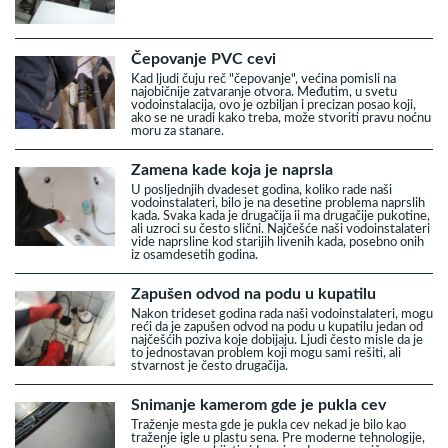
Čepovanje PVC cevi
Kad ljudi čuju reč "čepovanje", većina pomisli na
najobičnije zatvaranje otvora. Međutim, u svetu
vodoinstalacija, ovo je ozbiljan i precizan posao koji,
ako se ne uradi kako treba, može stvoriti pravu noćnu
moru za stanare.
Zamena kade koja je naprsla
U posljednjih dvadeset godina, koliko rade naši
vodoinstalateri, bilo je na desetine problema naprslih
kada. Svaka kada je drugačija ii ma drugačije pukotine,
ali uzroci su često slični. Najčešće naši vodoinstalateri
vide naprsline kod starijih livenih kada, posebno onih
iz osamdesetih godina.
Zapušen odvod na podu u kupatilu
Nakon trideset godina rada naši vodoinstalateri, mogu
reći da je zapušen odvod na podu u kupatilu jedan od
najčešćih poziva koje dobijaju. Ljudi često misle da je
to jednostavan problem koji mogu sami rešiti, ali
stvarnost je često drugačija.
Snimanje kamerom gde je pukla cev
Traženje mesta gde je pukla cev nekad je bilo kao
traženje igle u plastu sena. Pre moderne tehnologije,