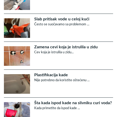
Slab pritisak vode u celoj kući
Često se suočavamo sa problemom ...
Zamena cevi koja je istrulila u zidu
Cev koja je istrulila u zidu...
Plastifikacija kade
Nije potrebno da koristite oštećenu ...
Šta kada ispod kade na slivniku curi voda?
Kada primetite da ispod kade ...