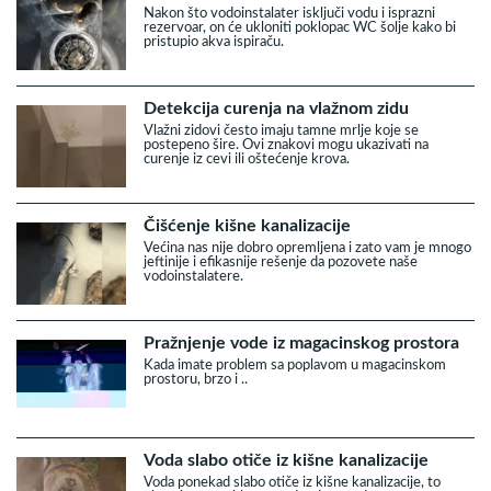
Nakon što vodoinstalater isključi vodu i isprazni
rezervoar, on će ukloniti poklopac WC šolje kako bi
pristupio akva ispiraču.
Detekcija curenja na vlažnom zidu
Vlažni zidovi često imaju tamne mrlje koje se
postepeno šire. Ovi znakovi mogu ukazivati na
curenje iz cevi ili oštećenje krova.
Čišćenje kišne kanalizacije
Većina nas nije dobro opremljena i zato vam je mnogo
jeftinije i efikasnije rešenje da pozovete naše
vodoinstalatere.
Pražnjenje vode iz magacinskog prostora
Kada imate problem sa poplavom u magacinskom
prostoru, brzo i ..
Voda slabo otiče iz kišne kanalizacije
Voda ponekad slabo otiče iz kišne kanalizacije, to