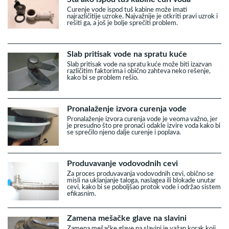
Curenje vode ispod tuš kabine može imati
najrazličitije uzroke. Najvažnije je otkriti pravi uzrok i
rešiti ga, a još je bolje sprečiti problem.
Slab pritisak vode na spratu kuće
Slab pritisak vode na spratu kuće može biti izazvan
različitim faktorima i obično zahteva neko rešenje,
kako bi se problem rešio.
Pronalaženje izvora curenja vode
Pronalaženje izvora curenja vode je veoma važno, jer
je presudno što pre pronaći odakle izvire voda kako bi
se sprečilo njeno dalje curenje i poplava.
Produvavanje vodovodnih cevi
Za proces produvavanja vodovodnih cevi, obično se
misli na uklanjanje taloga, naslagea ili blokade unutar
cevi, kako bi se poboljšao protok vode i održao sistem
efikasnim.
Zamena mešačke glave na slavini
Zamena mešačke glave na slavini je važan korak koji