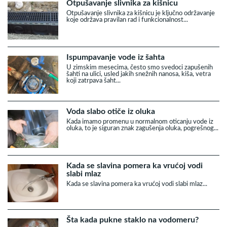
Otpušavanje slivnika za kišnicu
Otpušavanje slivnika za kišnicu je ključno održavanje
koje održava pravilan rad i funkcionalnost...
Ispumpavanje vode iz šahta
U zimskim mesecima, često smo svedoci zapušenih
šahti na ulici, usled jakih snežnih nanosa, kiša, vetra
koji zatrpava šaht...
Voda slabo otiče iz oluka
Kada imamo promenu u normalnom oticanju vode iz
oluka, to je siguran znak zagušenja oluka, pogrešnog...
Kada se slavina pomera ka vrućoj vodi
slabi mlaz
Kada se slavina pomera ka vrućoj vodi slabi mlaz...
Šta kada pukne staklo na vodomeru?