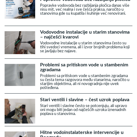
Popravke vodovoda bez razbijanja pločica danas više
nisu mit, već realna i sve češća praksa, naročito u
stanovima gde su kupatila i kuhinje već renovirani.
Vodovodne instalacije u starim stanovima
– najčešći kvarovi
Vodovodne instalacije u starim stanovima često su
tihi svedoci vremena, ali i izvor brojnih problema koji
se javljaju bez najave.
Problemi sa pritiskom vode u stambenim
zgradama
Problemi sa pritiskom vode u stambenim zgradama
su česta tema razgovora među stanarima, naročito u
starijim objektima, ali ni novogradnja nije uvek
pošteđena.
Stari ventili i slavine – čest uzrok poplava
Stari ventili i slavine često se potcenjuju, ali upravo
oni mogu biti jedan od najčešćih uzroka iznenadnih
poplava u stanovima.
Hitne vodoinstalaterske intervencije u