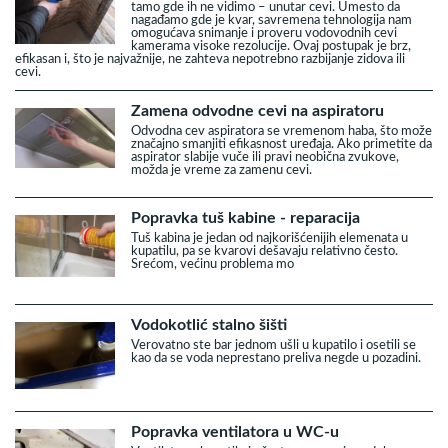
tamo gde ih ne vidimo – unutar cevi. Umesto da
nagađamo gde je kvar, savremena tehnologija nam
omogućava snimanje i proveru vodovodnih cevi
kamerama visoke rezolucije. Ovaj postupak je brz,
efikasan i, što je najvažnije, ne zahteva nepotrebno razbijanje zidova ili
cevi.
Zamena odvodne cevi na aspiratoru
Odvodna cev aspiratora se vremenom haba, što može
značajno smanjiti efikasnost uređaja. Ako primetite da
aspirator slabije vuče ili pravi neobična zvukove,
možda je vreme za zamenu cevi.
Popravka tuš kabine - reparacija
Tuš kabina je jedan od najkorišćenijih elemenata u
kupatilu, pa se kvarovi dešavaju relativno često.
Srećom, većinu problema mo
Vodokotlić stalno šišti
Verovatno ste bar jednom ušli u kupatilo i osetili se
kao da se voda neprestano preliva negde u pozadini.
Popravka ventilatora u WC-u