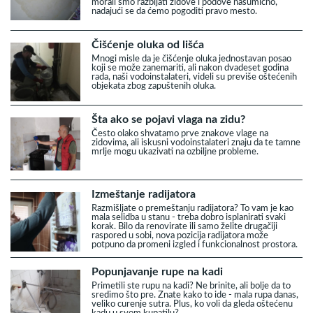
morali smo razbijati zidove i podove nasumično,
nadajući se da ćemo pogoditi pravo mesto.
Čišćenje oluka od lišća
Mnogi misle da je čišćenje oluka jednostavan posao
koji se može zanemariti, ali nakon dvadeset godina
rada, naši vodoinstalateri, videli su previše oštećenih
objekata zbog zapuštenih oluka.
Šta ako se pojavi vlaga na zidu?
Često olako shvatamo prve znakove vlage na
zidovima, ali iskusni vodoinstalateri znaju da te tamne
mrlje mogu ukazivati na ozbiljne probleme.
Izmeštanje radijatora
Razmišljate o premeštanju radijatora? To vam je kao
mala selidba u stanu - treba dobro isplanirati svaki
korak. Bilo da renovirate ili samo želite drugačiji
raspored u sobi, nova pozicija radijatora može
potpuno da promeni izgled i funkcionalnost prostora.
Popunjavanje rupe na kadi
Primetili ste rupu na kadi? Ne brinite, ali bolje da to
sredimo što pre. Znate kako to ide - mala rupa danas,
veliko curenje sutra. Plus, ko voli da gleda oštećenu
kadu u svom kupatilu?