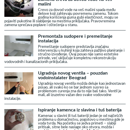
mašini
Crevo za dovod vode na veš mašini spada među
delove koji zahtevaju povremenu zamenu. Tokom
godina korišćenja guma gubi elastičnost, mogu se
pojaviti pukotine ili slabljenje na mestima priključaka. Pravovremena
zamena sprečava poplave i oštećenja u stanu.
Premontaža sudopere i premeštanje
instalacija
Premeštanje sudopere predstavlja značajnu
intervenciju u kuhinji koja zahteva pažljivo planiranje i
stručno izvođenje. Ovaj posao nije samo estetske
prirode, već uključuje kompletnu rekonstrukciju
vodovodnih i kanalizacionih priključaka.
Ugradnja novog ventila – pouzdan
vodoinstalater Beograd
Ugradnja novog ventila možda deluje kao jednostavan
posao, ali svako ko se bar jednom susreo sa
problemom curenja zna da to nije baš tako. Ventil je
mali, ali izuzetno važan deo svake vodovodne
instalacije.
Ispiranje kamenca iz slavina i tuš baterija
Kamenac u slavini ili tuš bateriji jedan je od najčešćih
problema u domaćinstvu, pogotovo u mestima gde je
voda tvrda. Na početku se jedva primeti – slabiji
pritisak, sitne bele naslage oko otvora, možda i