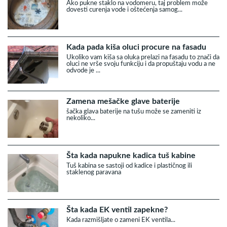
Ako pukne staklo na vodomeru, taj problem može
dovesti curenja vode i oštećenja samog...
Kada pada kiša oluci procure na fasadu
Ukoliko vam kiša sa oluka prelazi na fasadu to znači da
oluci ne vrše svoju funkciju i da propuštaju vodu a ne
odvode je ...
Zamena mešačke glave baterije
šačka glava baterije na tušu može se zameniti iz
nekoliko...
Šta kada napukne kadica tuš kabine
Tuš kabina se sastoji od kadice i plastičnog ili
staklenog paravana
Šta kada EK ventil zapekne?
Kada razmišljate o zameni EK ventila...