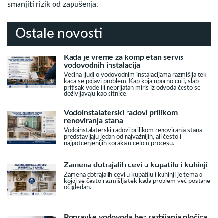
smanjiti rizik od zapušenja.
Ostale novosti
Kada je vreme za kompletan servis
vodovodnih instalacija
Većina ljudi o vodovodnim instalacijama razmišlja tek
kada se pojavi problem. Kap koja uporno curi, slab
pritisak vode ili neprijatan miris iz odvoda često se
doživljavaju kao sitnice.
Vodoinstalaterski radovi prilikom
renoviranja stana
Vodoinstalaterski radovi prilikom renoviranja stana
predstavljaju jedan od najvažnijih, ali često i
najpotcenjenijih koraka u celom procesu.
Zamena dotrajalih cevi u kupatilu i kuhinji
Zamena dotrajalih cevi u kupatilu i kuhinji je tema o
kojoj se često razmišlja tek kada problem već postane
očigledan.
Popravke vodovoda bez razbijanja pločica