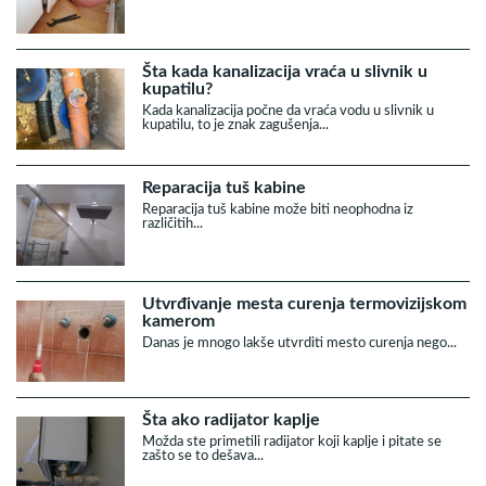
Šta kada kanalizacija vraća u slivnik u
kupatilu?
Kada kanalizacija počne da vraća vodu u slivnik u
kupatilu, to je znak zagušenja...
Reparacija tuš kabine
Reparacija tuš kabine može biti neophodna iz
različitih...
Utvrđivanje mesta curenja termovizijskom
kamerom
Danas je mnogo lakše utvrditi mesto curenja nego...
Šta ako radijator kaplje
Možda ste primetili radijator koji kaplje i pitate se
zašto se to dešava...