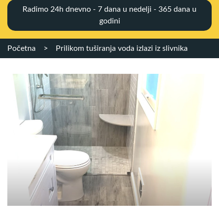
Radimo 24h dnevno - 7 dana u nedelji - 365 dana u
godini
Početna
>
Prilikom tuširanja voda izlazi iz slivnika