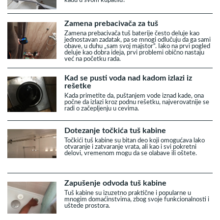
Zamena prebacivača za tuš
Zamena prebacivača tuš baterije često deluje kao
jednostavan zadatak, pa se mnogi odlučuju da ga sami
obave, u duhu „sam svoj majstor“. Iako na prvi pogled
deluje kao dobra ideja, prvi problemi obično nastaju
već na početku rada.
Kad se pusti voda nad kadom izlazi iz
rešetke
Kada primetite da, puštanjem vode iznad kade, ona
počne da izlazi kroz podnu rešetku, najverovatnije se
radi o začepljenju u cevima.
Dotezanje točkića tuš kabine
Točkići tuš kabine su bitan deo koji omogućava lako
otvaranje i zatvaranje vrata, ali kao i svi pokretni
delovi, vremenom mogu da se olabave ili oštete.
Zapušenje odvoda tuš kabine
Tuš kabine su izuzetno praktične i popularne u
mnogim domaćinstvima, zbog svoje funkcionalnosti i
uštede prostora.