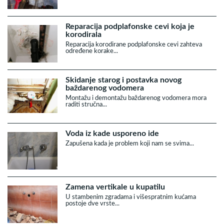
Reparacija podplafonske cevi koja je
korodirala
Reparacija korodirane podplafonske cevi zahteva
određene korake...
Skidanje starog i postavka novog
baždarenog vodomera
Montažu i demontažu baždarenog vodomera mora
raditi stručna...
Voda iz kade usporeno ide
Zapušena kada je problem koji nam se svima...
Zamena vertikale u kupatilu
U stambenim zgradama i višespratnim kućama
postoje dve vrste...