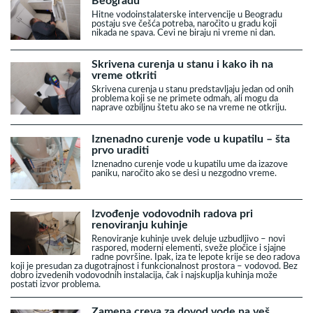
Beogradu
Hitne vodoinstalaterske intervencije u Beogradu
postaju sve češća potreba, naročito u gradu koji
nikada ne spava. Cevi ne biraju ni vreme ni dan.
Skrivena curenja u stanu i kako ih na
vreme otkriti
Skrivena curenja u stanu predstavljaju jedan od onih
problema koji se ne primete odmah, ali mogu da
naprave ozbiljnu štetu ako se na vreme ne otkriju.
Iznenadno curenje vode u kupatilu – šta
prvo uraditi
Iznenadno curenje vode u kupatilu ume da izazove
paniku, naročito ako se desi u nezgodno vreme.
Izvođenje vodovodnih radova pri
renoviranju kuhinje
Renoviranje kuhinje uvek deluje uzbudljivo – novi
raspored, moderni elementi, sveže pločice i sjajne
radne površine. Ipak, iza te lepote krije se deo radova
koji je presudan za dugotrajnost i funkcionalnost prostora – vodovod. Bez
dobro izvedenih vodovodnih instalacija, čak i najskuplja kuhinja može
postati izvor problema.
Zamena creva za dovod vode na veš