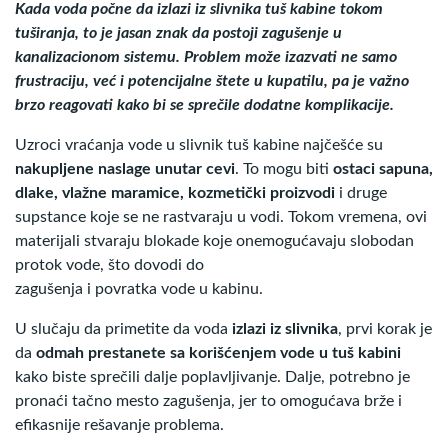
Kada voda počne da izlazi iz slivnika tuš kabine tokom
tuširanja, to je jasan znak da postoji zagušenje u
kanalizacionom sistemu. Problem može izazvati ne samo
frustraciju, već i potencijalne štete u kupatilu, pa je važno
brzo reagovati kako bi se sprečile dodatne komplikacije.
Uzroci vraćanja vode u slivnik tuš kabine najčešće su
nakupljene naslage unutar cevi
. To mogu biti
ostaci sapuna,
dlake, vlažne maramice, kozmetički proizvodi
i druge
supstance koje se ne rastvaraju u vodi. Tokom vremena, ovi
materijali stvaraju blokade koje onemogućavaju slobodan
protok vode, što dovodi do
zagušenja i povratka vode u kabinu.
U slučaju da primetite da voda
izlazi iz slivnika
, prvi korak je
da
odmah prestanete sa korišćenjem vode u tuš kabini
kako biste sprečili dalje poplavljivanje. Dalje, potrebno je
pronaći tačno mesto zagušenja, jer to omogućava brže i
efikasnije rešavanje problema.