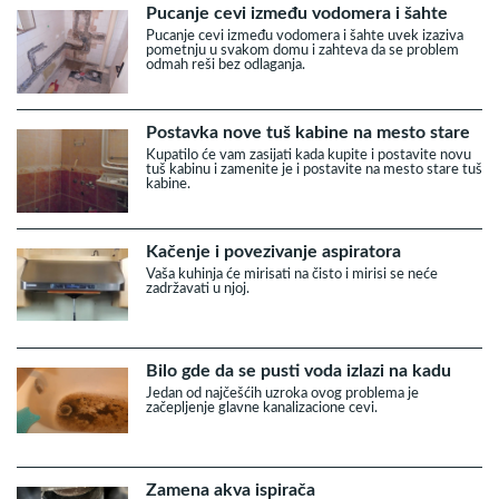
Pucanje cevi između vodomera i šahte
Pucanje cevi između vodomera i šahte uvek izaziva
pometnju u svakom domu i zahteva da se problem
odmah reši bez odlaganja.
Postavka nove tuš kabine na mesto stare
Kupatilo će vam zasijati kada kupite i postavite novu
tuš kabinu i zamenite je i postavite na mesto stare tuš
kabine.
Kačenje i povezivanje aspiratora
Vaša kuhinja će mirisati na čisto i mirisi se neće
zadržavati u njoj.
Bilo gde da se pusti voda izlazi na kadu
Jedan od najčešćih uzroka ovog problema je
začepljenje glavne kanalizacione cevi.
Zamena akva ispirača