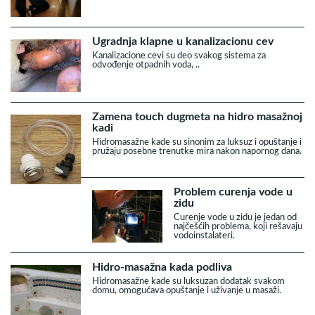
Ugradnja klapne u kanalizacionu cev
Kanalizacione cevi su deo svakog sistema za
odvođenje otpadnih voda, ..
Zamena touch dugmeta na hidro masažnoj
kadi
Hidromasažne kade su sinonim za luksuz i opuštanje i
pružaju posebne trenutke mira nakon napornog dana.
Problem curenja vode u
zidu
Curenje vode u zidu je jedan od
najčešćih problema, koji rešavaju
vodoinstalateri.
Hidro-masažna kada podliva
Hidromasažne kade su luksuzan dodatak svakom
domu, omogućava opuštanje i uživanje u masaži.