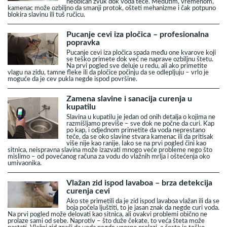
neobičan zvuk dok voda teče. Međutim, vremenom,
kamenac može ozbiljno da smanji protok, ošteti mehanizme i čak potpuno
blokira slavinu ili tuš ručicu.
Pucanje cevi iza pločica – profesionalna
popravka
Pucanje cevi iza pločica spada među one kvarove koji
se teško primete dok već ne naprave ozbiljnu štetu.
Na prvi pogled sve deluje u redu, ali ako primetite
vlagu na zidu, tamne fleke ili da pločice počinju da se odlepljuju – vrlo je
moguće da je cev pukla negde ispod površine.
Zamena slavine i sanacija curenja u
kupatilu
Slavina u kupatilu je jedan od onih detalja o kojima ne
razmišljamo previše – sve dok ne počne da curi. Kap
po kap, i odjednom primetite da voda neprestano
teče, da se oko slavine stvara kamenac ili da pritisak
više nije kao ranije. Iako se na prvi pogled čini kao
sitnica, neispravna slavina može izazvati mnogo veće probleme nego što
mislimo – od povećanog računa za vodu do vlažnih mrlja i oštećenja oko
umivaonika.
Vlažan zid ispod lavaboa – brza detekcija
curenja cevi
Ako ste primetili da je zid ispod lavaboa vlažan ili da se
boja počela ljuštiti, to je jasan znak da negde curi voda.
Na prvi pogled može delovati kao sitnica, ali ovakvi problemi obično ne
prolaze sami od sebe. Naprotiv – što duže čekate, to veća šteta može