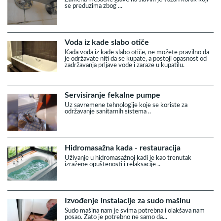
se preduzima zbog ...
Voda iz kade slabo otiče
Kada voda iz kade slabo otiče, ne možete pravilno da
je održavate niti da se kupate, a postoji opasnost od
zadržavanja prljave vode i zaraze u kupatilu.
Servisiranje fekalne pumpe
Uz savremene tehnologije koje se koriste za
održavanje sanitarnih sistema ..
Hidromasažna kada - restauracija
Uživanje u hidromasažnoj kadi je kao trenutak
izražene opuštenosti i relaksacije ..
Izvođenje instalacije za sudo mašinu
Sudo mašina nam je svima potrebna i olakšava nam
posao. Zato je potrebno ne samo da...