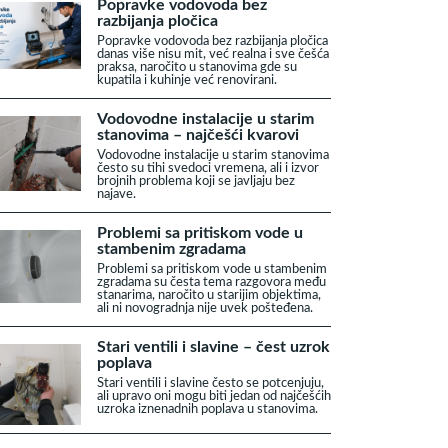
Popravke vodovoda bez
razbijanja pločica
Popravke vodovoda bez razbijanja pločica
danas više nisu mit, već realna i sve češća
praksa, naročito u stanovima gde su
kupatila i kuhinje već renovirani.
Vodovodne instalacije u starim
stanovima – najčešći kvarovi
Vodovodne instalacije u starim stanovima
često su tihi svedoci vremena, ali i izvor
brojnih problema koji se javljaju bez
najave.
Problemi sa pritiskom vode u
stambenim zgradama
Problemi sa pritiskom vode u stambenim
zgradama su česta tema razgovora među
stanarima, naročito u starijim objektima,
ali ni novogradnja nije uvek pošteđena.
Stari ventili i slavine – čest uzrok
poplava
Stari ventili i slavine često se potcenjuju,
ali upravo oni mogu biti jedan od najčešćih
uzroka iznenadnih poplava u stanovima.