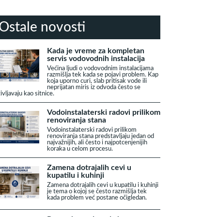
Ostale novosti
Kada je vreme za kompletan
servis vodovodnih instalacija
Većina ljudi o vodovodnim instalacijama
razmišlja tek kada se pojavi problem. Kap
koja uporno curi, slab pritisak vode ili
neprijatan miris iz odvoda često se
ivljavaju kao sitnice.
Vodoinstalaterski radovi prilikom
renoviranja stana
Vodoinstalaterski radovi prilikom
renoviranja stana predstavljaju jedan od
najvažnijih, ali često i najpotcenjenijih
koraka u celom procesu.
Zamena dotrajalih cevi u
kupatilu i kuhinji
Zamena dotrajalih cevi u kupatilu i kuhinji
je tema o kojoj se često razmišlja tek
kada problem već postane očigledan.