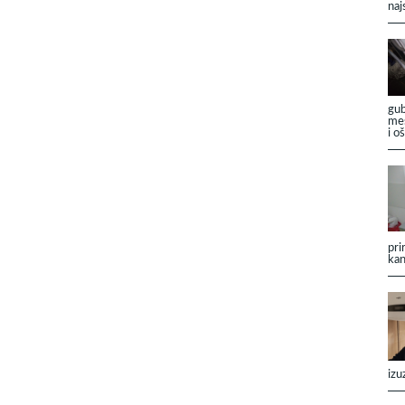
naj
gub
mes
i o
pri
kan
izu