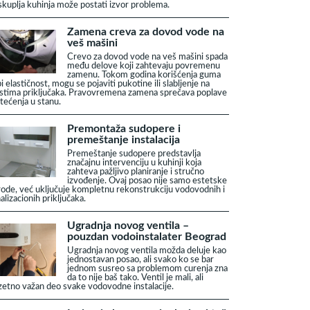
skuplja kuhinja može postati izvor problema.
Zamena creva za dovod vode na
veš mašini
Crevo za dovod vode na veš mašini spada
među delove koji zahtevaju povremenu
zamenu. Tokom godina korišćenja guma
i elastičnost, mogu se pojaviti pukotine ili slabljenje na
tima priključaka. Pravovremena zamena sprečava poplave
štećenja u stanu.
Premontaža sudopere i
premeštanje instalacija
Premeštanje sudopere predstavlja
značajnu intervenciju u kuhinji koja
zahteva pažljivo planiranje i stručno
izvođenje. Ovaj posao nije samo estetske
rode, već uključuje kompletnu rekonstrukciju vodovodnih i
alizacionih priključaka.
Ugradnja novog ventila –
pouzdan vodoinstalater Beograd
Ugradnja novog ventila možda deluje kao
jednostavan posao, ali svako ko se bar
jednom susreo sa problemom curenja zna
da to nije baš tako. Ventil je mali, ali
zetno važan deo svake vodovodne instalacije.