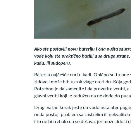
Ako ste postavili novu bateriju i ona pušta sa str
vode koju ste praktično bacilli a sa druge stran
kadu, ili sudoperu.
Baterija najčešće curi u kadi. Obično su tu one 
zidove i može biti uzrok vlage na ziidu. Koja god 
Potrebno je da zamenite i da proverite ventil, a 
glavni ventil koji je zadužen da ne dođe do puca
Drugi važan korak jeste da vodoinstalater pogled
onda postoji problem sa zastrelim ili nekvalite
i to ne bi trebalo da se dešava, jer može ddoći d