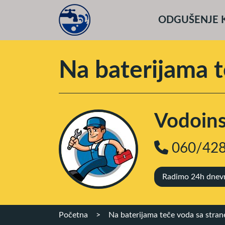
ODGUŠENJE 
Na baterijama t
Vodoinst
060/428
Radimo 24h dnevno
Početna
>
Na baterijama teče voda sa stran