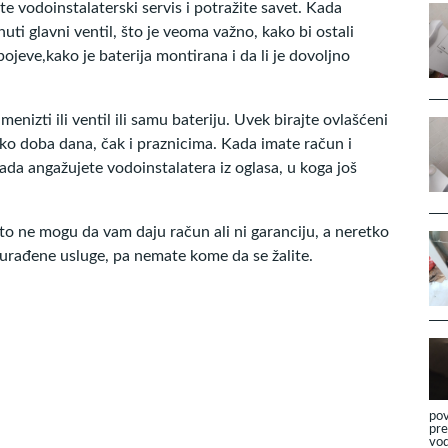
te vodoinstalaterski servis i potražite savet. Kada
uti glavni ventil, što je veoma važno, kako bi ostali
jeve,kako je baterija montirana i da li je dovoljno
enizti ili ventil ili samu bateriju. Uvek birajte ovlašćeni
ko doba dana, čak i praznicima. Kada imate račun i
ada angažujete vodoinstalatera iz oglasa, u koga još
sto ne mogu da vam daju račun ali ni garanciju, a neretko
 urađene usluge, pa nemate kome da se žalite.
pov
pre
vod