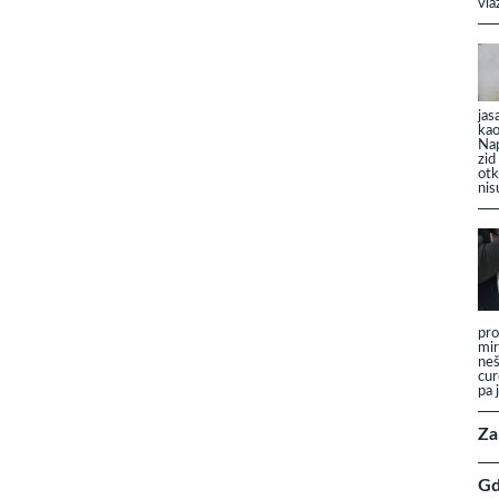
vla
jas
kao
Nap
zid
otk
nis
pro
mir
neš
cur
pa 
Za
Gd