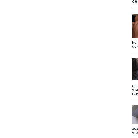
ce
kor
do 
omo
vis
naj
asp
vre