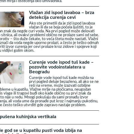
žnih mrlja i oštećenja oko umivaonika.
Vlažan zid ispod lavaboa – brza
detekcija curenja cevi
Ako ste primetili da je zid ispod lavaboa
vlažan ili da se boja počela ljuštiti, to je
an znak da negde curi voda. Na prvi pogled može delovati
 sitnica, ali ovakvi problemi obično ne prolaze sami od sebe.
rotiv – što duže čekate, to veća šteta može nastati. Vlažni
 znači da voda negde uporno prolazi, a često je teško odmah
riti izvor curenja jer cevi prolaze kroz zidove i spojeve koji
u vidljivi golim okom.
Curenje vode ispod tuš kade –
pozovite vodoinstalatera u
Beogradu
Curenje vode ispod tuš kade možda na
prvi pogled deluje bezazleno, ali ako se ne
reši na vreme, može izazvati ozbiljne
bleme u kupatilu. Vlažne mrlje na pločicama, neugodan
is vlage ili tragovi buđi oko kade obično su prvi znak da
to nije u redu. Mnogi pokušaju da sami pronađu izvor
enja, ali voda ume da pronađe put kroz i najmanju pukotinu,
je često teško utvrditi gde zapravo nastaje problem.
pušena kuhinjska vertikala
e god se u kupatilu pusti voda izbija na