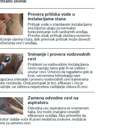
ntralni slivnik
Provera pritiska vode u
instalacijama stana
Pritisak vode u stambenim instalacijama
ima ključnu ulogu za normalno
funkcionisanje svih sanitarnih uređaja.
Previše nizak pritisak otežava osnovno
išćenje slavina i tuša, dok previsok pritisak može dovesti
oštećenja cevi i uređaja.
Snimanje i provera vodovodnih
cevi
Problemi sa vodovodnim instalacijama
često nastaju tamo gde ih ne vidimo –
unutar cevi. Umesto da nagađamo gde je
kvar, savremena tehnologija nam
gućava snimanje i proveru vodovodnih cevi kamerama
oke rezolucije. Ovaj postupak je brz, efikasan i, što je
važnije, ne zahteva nepotrebno razbijanje zidova ili cevi.
Zamena odvodne cevi na
aspiratoru
Odvodna cev aspiratora se vremenom
haba, što može značajno smanjiti
efikasnost uređaja. Ako primetite da
irator slabije vuče ili pravi neobična zvukove, možda je
me za zamenu cevi.