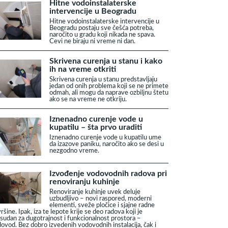
Hitne vodoinstalaterske
intervencije u Beogradu
Hitne vodoinstalaterske intervencije u
Beogradu postaju sve češća potreba,
naročito u gradu koji nikada ne spava.
Cevi ne biraju ni vreme ni dan.
Skrivena curenja u stanu i kako
ih na vreme otkriti
Skrivena curenja u stanu predstavljaju
jedan od onih problema koji se ne primete
odmah, ali mogu da naprave ozbiljnu štetu
ako se na vreme ne otkriju.
Iznenadno curenje vode u
kupatilu – šta prvo uraditi
Iznenadno curenje vode u kupatilu ume
da izazove paniku, naročito ako se desi u
nezgodno vreme.
Izvođenje vodovodnih radova pri
renoviranju kuhinje
Renoviranje kuhinje uvek deluje
uzbudljivo – novi raspored, moderni
elementi, sveže pločice i sjajne radne
ršine. Ipak, iza te lepote krije se deo radova koji je
sudan za dugotrajnost i funkcionalnost prostora –
ovod. Bez dobro izvedenih vodovodnih instalacija, čak i