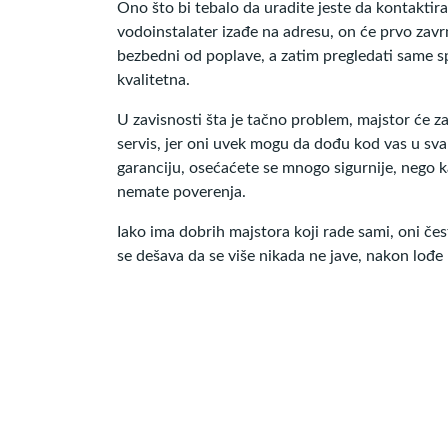
Ono što bi tebalo da uradite jeste da kontaktira
vodoinstalater izađe na adresu, on će prvo zavrn
bezbedni od poplave, a zatim pregledati same spo
kvalitetna.
U zavisnosti šta je tačno problem, majstor će zam
servis, jer oni uvek mogu da dođu kod vas u sva
garanciju, osećaćete se mnogo sigurnije, nego k
nemate poverenja.
Iako ima dobrih majstora koji rade sami, oni če
se dešava da se više nikada ne jave, nakon lođe