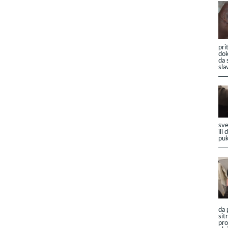
pri
dok
da 
sla
sve
ili
puk
da 
sit
pro