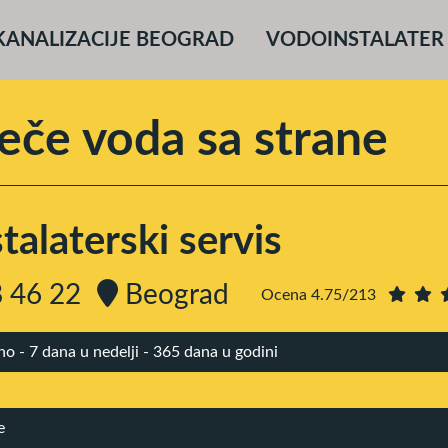
KANALIZACIJE BEOGRAD
VODOINSTALATER
eče voda sa strane
alaterski servis
 46 22
Beograd
Ocena 4.75/213
 - 7 dana u nedelji - 365 dana u godini
e