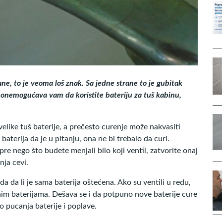
ane, to je veoma loš znak. Sa jedne strane to je gubitak
e, onemogućava vam da koristite bateriju za tuš kabinu,
velike tuš baterije, a prečesto curenje može nakvasiti
baterija da je u pitanju, ona ne bi trebalo da curi.
pre nego što budete menjali bilo koji ventil, zatvorite onaj
nja cevi.
a da li je sama baterija oštećena. Ako su ventili u redu,
tnim baterijama. Dešava se i da potpuno nove baterije cure
o pucanja baterije i poplave.