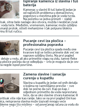
Ispiranje kamenca iz slavina i tuš
baterija
Kamenac u slavini ili tuš bateriji jedan je
od najčešćih problema u domaćinstvu,
pogotovo u mestima gde je voda tvrda.
Na početku se jedva primeti – slabiji
tisak, sitne bele naslage oko otvora, možda i neobičan zvuk
 voda teče. Međutim, vremenom, kamenac može ozbiljno
smanji protok, ošteti mehanizme i čak potpuno blokira
vinu ili tuš ručicu.
Pucanje cevi iza pločica –
profesionalna popravka
Pucanje cevi iza pločica spada među one
kvarove koji se teško primete dok već ne
naprave ozbiljnu štetu. Na prvi pogled
 deluje u redu, ali ako primetite vlagu na zidu, tamne fleke
 da pločice počinju da se odlepljuju – vrlo je moguće da je cev
la negde ispod površine.
Zamena slavine i sanacija
curenja u kupatilu
Slavina u kupatilu je jedan od onih detalja
o kojima ne razmišljamo previše – sve
dok ne počne da curi. Kap po kap, i
odjednom primetite da voda neprestano
teče, da se oko slavine stvara kamenac ili
pritisak više nije kao ranije. Iako se na prvi pogled čini kao
nica, neispravna slavina može izazvati mnogo veće
bleme nego što mislimo – od povećanog računa za vodu do