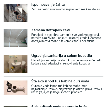
Ispumpavanje šahta
Zimi se često suočavamo sa problemima kao što su ...
Zamena dotrajalih cevi
Ponekad je potrebno zameniti sve vodovodne cevi,
naročiti ako živite u objektu u staroj gradnji. Zamena
dotrajalih cevi može biti kompletna ili delimična.
Ugradnja sanitarija u celom kupatilu
Ugradnja sanitarija u celom kupatilu se najčešće radi
kada se radi adaptacija i renoviranje kupatila.
Šta ako ispod tuš kabine curi voda
Curenje vode ispod tuš kabine može imati
najrazličitije uzroke. Najvažnije je otkriti pravi uzrok i
rešiti ga, a još je bolje sprečiti problem.
Slab pritisak vode na spratu kuće