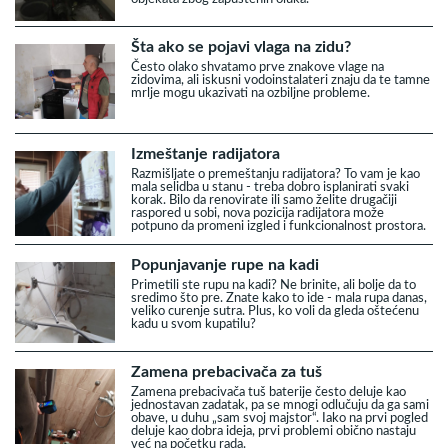
Šta ako se pojavi vlaga na zidu?
Često olako shvatamo prve znakove vlage na
zidovima, ali iskusni vodoinstalateri znaju da te tamne
mrlje mogu ukazivati na ozbiljne probleme.
Izmeštanje radijatora
Razmišljate o premeštanju radijatora? To vam je kao
mala selidba u stanu - treba dobro isplanirati svaki
korak. Bilo da renovirate ili samo želite drugačiji
raspored u sobi, nova pozicija radijatora može
potpuno da promeni izgled i funkcionalnost prostora.
Popunjavanje rupe na kadi
Primetili ste rupu na kadi? Ne brinite, ali bolje da to
sredimo što pre. Znate kako to ide - mala rupa danas,
veliko curenje sutra. Plus, ko voli da gleda oštećenu
kadu u svom kupatilu?
Zamena prebacivača za tuš
Zamena prebacivača tuš baterije često deluje kao
jednostavan zadatak, pa se mnogi odlučuju da ga sami
obave, u duhu „sam svoj majstor“. Iako na prvi pogled
deluje kao dobra ideja, prvi problemi obično nastaju
već na početku rada.