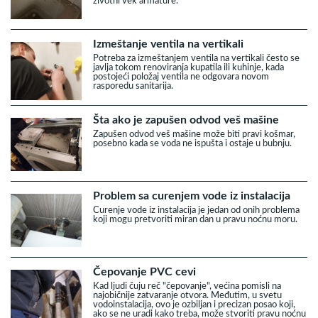
životni vek armature.
Izmeštanje ventila na vertikali
Potreba za izmeštanjem ventila na vertikali često se
javlja tokom renoviranja kupatila ili kuhinje, kada
postojeći položaj ventila ne odgovara novom
rasporedu sanitarija.
Šta ako je zapušen odvod veš mašine
Zapušen odvod veš mašine može biti pravi košmar,
posebno kada se voda ne ispušta i ostaje u bubnju.
Problem sa curenjem vode iz instalacija
Curenje vode iz instalacija je jedan od onih problema
koji mogu pretvoriti miran dan u pravu noćnu moru.
Čepovanje PVC cevi
Kad ljudi čuju reč "čepovanje", većina pomisli na
najobičnije zatvaranje otvora. Međutim, u svetu
vodoinstalacija, ovo je ozbiljan i precizan posao koji,
ako se ne uradi kako treba, može stvoriti pravu noćnu