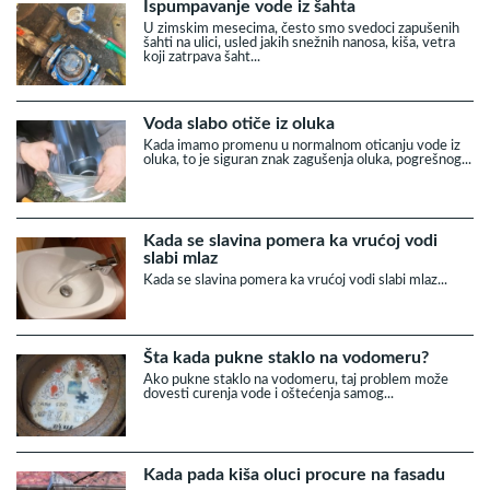
Ispumpavanje vode iz šahta
U zimskim mesecima, često smo svedoci zapušenih
šahti na ulici, usled jakih snežnih nanosa, kiša, vetra
koji zatrpava šaht...
Voda slabo otiče iz oluka
Kada imamo promenu u normalnom oticanju vode iz
oluka, to je siguran znak zagušenja oluka, pogrešnog...
Kada se slavina pomera ka vrućoj vodi
slabi mlaz
Kada se slavina pomera ka vrućoj vodi slabi mlaz...
Šta kada pukne staklo na vodomeru?
Ako pukne staklo na vodomeru, taj problem može
dovesti curenja vode i oštećenja samog...
Kada pada kiša oluci procure na fasadu