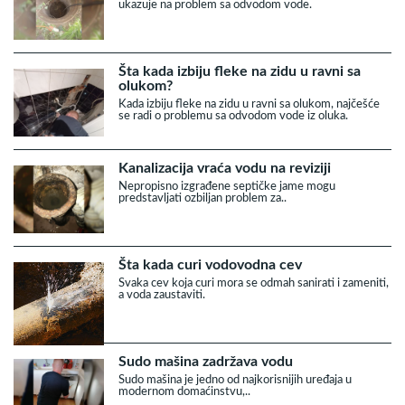
ukazuje na problem sa odvodom vode.
Šta kada izbiju fleke na zidu u ravni sa
olukom?
Kada izbiju fleke na zidu u ravni sa olukom, najčešće
se radi o problemu sa odvodom vode iz oluka.
Kanalizacija vraća vodu na reviziji
Nepropisno izgrađene septičke jame mogu
predstavljati ozbiljan problem za..
Šta kada curi vodovodna cev
Svaka cev koja curi mora se odmah sanirati i zameniti,
a voda zaustaviti.
Sudo mašina zadržava vodu
Sudo mašina je jedno od najkorisnijih uređaja u
modernom domaćinstvu,..