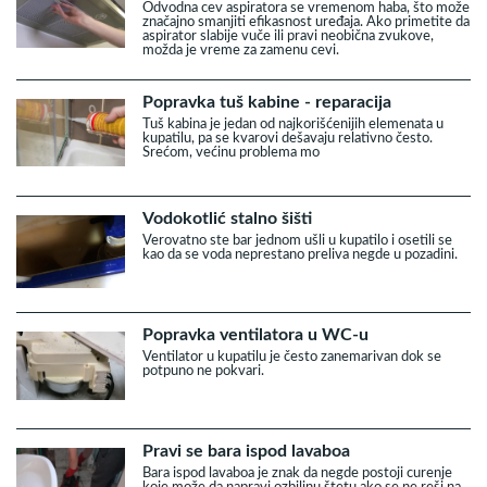
Odvodna cev aspiratora se vremenom haba, što može
značajno smanjiti efikasnost uređaja. Ako primetite da
aspirator slabije vuče ili pravi neobična zvukove,
možda je vreme za zamenu cevi.
Popravka tuš kabine - reparacija
Tuš kabina je jedan od najkorišćenijih elemenata u
kupatilu, pa se kvarovi dešavaju relativno često.
Srećom, većinu problema mo
Vodokotlić stalno šišti
Verovatno ste bar jednom ušli u kupatilo i osetili se
kao da se voda neprestano preliva negde u pozadini.
Popravka ventilatora u WC-u
Ventilator u kupatilu je često zanemarivan dok se
potpuno ne pokvari.
Pravi se bara ispod lavaboa
Bara ispod lavaboa je znak da negde postoji curenje
koje može da napravi ozbiljnu štetu ako se ne reši na