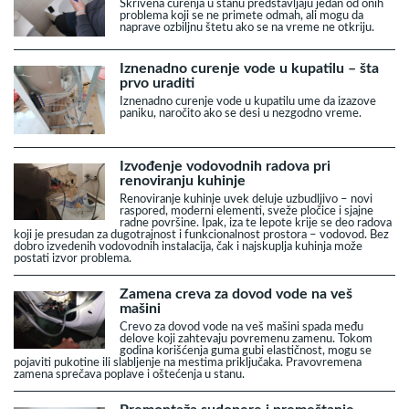
Skrivena curenja u stanu predstavljaju jedan od onih
problema koji se ne primete odmah, ali mogu da
naprave ozbiljnu štetu ako se na vreme ne otkriju.
Iznenadno curenje vode u kupatilu – šta
prvo uraditi
Iznenadno curenje vode u kupatilu ume da izazove
paniku, naročito ako se desi u nezgodno vreme.
Izvođenje vodovodnih radova pri
renoviranju kuhinje
Renoviranje kuhinje uvek deluje uzbudljivo – novi
raspored, moderni elementi, sveže pločice i sjajne
radne površine. Ipak, iza te lepote krije se deo radova
koji je presudan za dugotrajnost i funkcionalnost prostora – vodovod. Bez
dobro izvedenih vodovodnih instalacija, čak i najskuplja kuhinja može
postati izvor problema.
Zamena creva za dovod vode na veš
mašini
Crevo za dovod vode na veš mašini spada među
delove koji zahtevaju povremenu zamenu. Tokom
godina korišćenja guma gubi elastičnost, mogu se
pojaviti pukotine ili slabljenje na mestima priključaka. Pravovremena
zamena sprečava poplave i oštećenja u stanu.