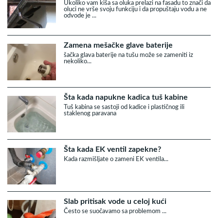
Ukoliko vam kiša sa oluka prelazi na fasadu to znači da
oluci ne vrše svoju funkciju i da propuštaju vodu a ne
odvode je ...
Zamena mešačke glave baterije
šačka glava baterije na tušu može se zameniti iz
nekoliko...
Šta kada napukne kadica tuš kabine
Tuš kabina se sastoji od kadice i plastičnog ili
staklenog paravana
Šta kada EK ventil zapekne?
Kada razmišljate o zameni EK ventila...
Slab pritisak vode u celoj kući
Često se suočavamo sa problemom ...