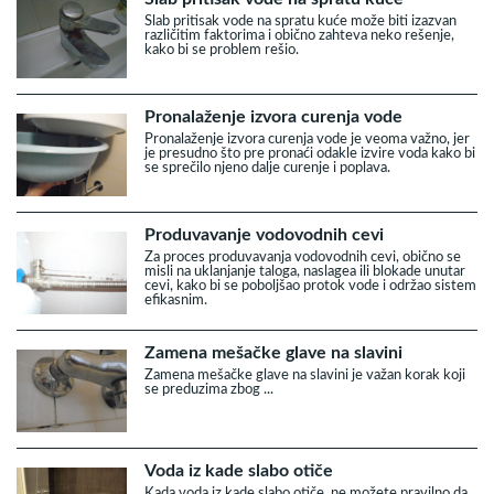
Slab pritisak vode na spratu kuće može biti izazvan
različitim faktorima i obično zahteva neko rešenje,
kako bi se problem rešio.
Pronalaženje izvora curenja vode
Pronalaženje izvora curenja vode je veoma važno, jer
je presudno što pre pronaći odakle izvire voda kako bi
se sprečilo njeno dalje curenje i poplava.
Produvavanje vodovodnih cevi
Za proces produvavanja vodovodnih cevi, obično se
misli na uklanjanje taloga, naslagea ili blokade unutar
cevi, kako bi se poboljšao protok vode i održao sistem
efikasnim.
Zamena mešačke glave na slavini
Zamena mešačke glave na slavini je važan korak koji
se preduzima zbog ...
Voda iz kade slabo otiče
Kada voda iz kade slabo otiče, ne možete pravilno da