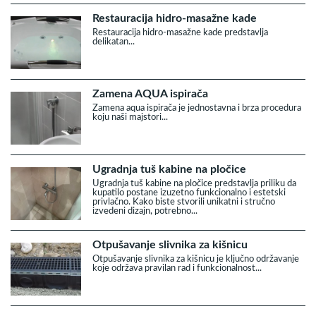
Restauracija hidro-masažne kade
Restauracija hidro-masažne kade predstavlja
delikatan...
Zamena AQUA ispirača
Zamena aqua ispirača je jednostavna i brza procedura
koju naši majstori...
Ugradnja tuš kabine na pločice
Ugradnja tuš kabine na pločice predstavlja priliku da
kupatilo postane izuzetno funkcionalno i estetski
privlačno. Kako biste stvorili unikatni i stručno
izvedeni dizajn, potrebno...
Otpušavanje slivnika za kišnicu
Otpušavanje slivnika za kišnicu je ključno održavanje
koje održava pravilan rad i funkcionalnost...