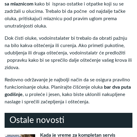
sa mlaznicom
kako bi isprao ostatke i otpatke koji su se
zadržali u olucima. Trebalo bi da počne od najdalje tačke
oluka, pritiskajući mlaznicu pod pravim uglom prema
unutrašnjosti oluka.
Dok čisti oluke, vodoinstalater bi trebalo da obrati pažnju
na bilo kakva oštećenja ili curenja. Ako primeti pukotine,
udubljenja ili druga oštećenja, vodoinstalatr će predložiti
popravku kako bi se sprečilo dalje oštećenje vašeg krova ili
zidova.
Redovno održavanje je najbolji način da se osigura pravilno
funkcionisanje oluka. Planirajte čišćenje oluka
bar dva puta
godišnje
, u proleće i jesen, kako biste uklonili nakupljene
naslage i sprečili začepljenja i oštećenja.
Ostale novosti
Kada je vreme za kompletan servis