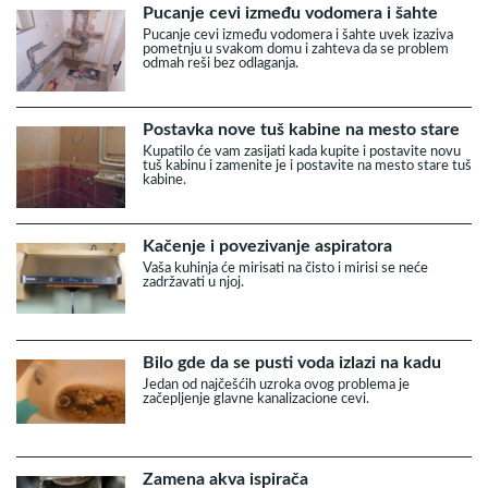
Pucanje cevi između vodomera i šahte
Pucanje cevi između vodomera i šahte uvek izaziva
pometnju u svakom domu i zahteva da se problem
odmah reši bez odlaganja.
Postavka nove tuš kabine na mesto stare
Kupatilo će vam zasijati kada kupite i postavite novu
tuš kabinu i zamenite je i postavite na mesto stare tuš
kabine.
Kačenje i povezivanje aspiratora
Vaša kuhinja će mirisati na čisto i mirisi se neće
zadržavati u njoj.
Bilo gde da se pusti voda izlazi na kadu
Jedan od najčešćih uzroka ovog problema je
začepljenje glavne kanalizacione cevi.
Zamena akva ispirača