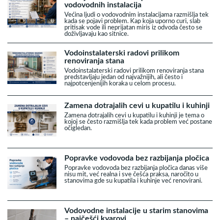
vodovodnih instalacija
Većina ljudi o vodovodnim instalacijama razmišlja tek
kada se pojavi problem. Kap koja uporno curi, slab
pritisak vode ili neprijatan miris iz odvoda često se
doživljavaju kao sitnice.
Vodoinstalaterski radovi prilikom
renoviranja stana
Vodoinstalaterski radovi prilikom renoviranja stana
predstavljaju jedan od najvažnijih, ali često i
najpotcenjenijih koraka u celom procesu.
Zamena dotrajalih cevi u kupatilu i kuhinji
Zamena dotrajalih cevi u kupatilu i kuhinji je tema o
kojoj se često razmišlja tek kada problem već postane
očigledan.
Popravke vodovoda bez razbijanja pločica
Popravke vodovoda bez razbijanja pločica danas više
nisu mit, već realna i sve češća praksa, naročito u
stanovima gde su kupatila i kuhinje već renovirani.
Vodovodne instalacije u starim stanovima
– najčešći kvarovi