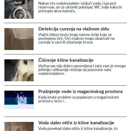
Nakon što vodoinstalater isključi vodu i isprazni
rezervoar, on će ukloniti poklopac WC šolje kako bi
pristupio akva ispiraču.
Detekcija curenja na vlažnom zidu
Vlažni zidovi često imaju tamne mrlje koje se
postepeno šire. Ovi znakovi mogu ukazivati na
curenje iz cevi ili oštećenje krova.
Čišćenje kišne kanalizacije
Većina nas nije dobro opremljena i zato vam je mnogo
jeftinije i efikasnije rešenje da pozovete naše
vodoinstalatere.
Pražnjenje vode iz magacinskog prostora
Kada imate problem sa poplavom u magacinskom
prostoru, brzo i ..
Voda slabo otiče iz kišne kanalizacije
Voda ponekad slabo otiče iz kišne kanalizacije, to