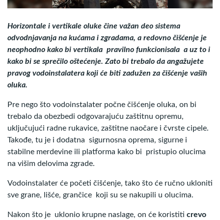
Horizontale i vertikale oluke čine važan deo sistema
odvodnjavanja na kućama i zgradama, a redovno čišćenje je
neophodno kako bi vertikala pravilno funkcionisala a uz to i
kako bi se sprečilo oštećenje. Zato bi trebalo da angažujete
pravog vodoinstalatera koji će biti zadužen za čišćenje vaših
oluka.
Pre nego što vodoinstalater počne čišćenje oluka, on bi
trebalo da obezbedi odgovarajuću zaštitnu opremu,
uključujući radne rukavice, zaštitne naočare i čvrste cipele.
Takođe, tu je i dodatna sigurnosna oprema, sigurne i
stabilne merdevine ili platforma kako bi pristupio olucima
na višim delovima zgrade.
Vodoinstalater će početi čišćenje, tako što će ručno ukloniti
sve grane, lišće, grančice koji su se nakupili u olucima.
Nakon što je uklonio krupne naslage, on će koristiti
crevo