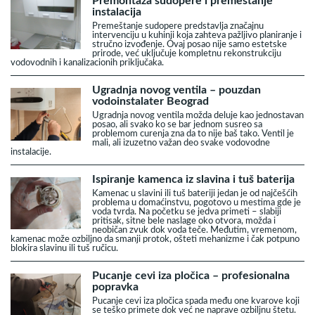
Premontaža sudopere i premeštanje
instalacija
Premeštanje sudopere predstavlja značajnu
intervenciju u kuhinji koja zahteva pažljivo planiranje i
stručno izvođenje. Ovaj posao nije samo estetske
prirode, već uključuje kompletnu rekonstrukciju
vodovodnih i kanalizacionih priključaka.
Ugradnja novog ventila – pouzdan
vodoinstalater Beograd
Ugradnja novog ventila možda deluje kao jednostavan
posao, ali svako ko se bar jednom susreo sa
problemom curenja zna da to nije baš tako. Ventil je
mali, ali izuzetno važan deo svake vodovodne
instalacije.
Ispiranje kamenca iz slavina i tuš baterija
Kamenac u slavini ili tuš bateriji jedan je od najčešćih
problema u domaćinstvu, pogotovo u mestima gde je
voda tvrda. Na početku se jedva primeti – slabiji
pritisak, sitne bele naslage oko otvora, možda i
neobičan zvuk dok voda teče. Međutim, vremenom,
kamenac može ozbiljno da smanji protok, ošteti mehanizme i čak potpuno
blokira slavinu ili tuš ručicu.
Pucanje cevi iza pločica – profesionalna
popravka
Pucanje cevi iza pločica spada među one kvarove koji
se teško primete dok već ne naprave ozbiljnu štetu.