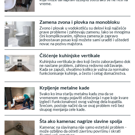
vreme.
Zamena zvona i plovka na monobloku
Zvono i plovak u vodokotliću su delovi koji najčešće
prave probleme i zahtevaju zamenu. Iako se mnogima
čini komplikovanim, njihova zamena je zapravo
jednostavan posao koji možete sami uraditi i uštedeti
novac na pozivu majstora.
Čišćenje kuhinjske vertikale
Kuhinjska vertikala je deo koji često zaboravljamo dok
ne nastane problem, zahteva redovno održavanje.
Kada se zapuši, shvatimo koliko je važna za normalno
funkcionisanje kuhinje, a često i celog domaćinstva.
Krpljenje metalne kade
Svako ko ima stariju metalnu kadu zna da se
vremenom mogu pojaviti oštećenja i rupe koje kvare
izgled i funkcionalnost ovog važnog dela kupatila.
Srećom, postoje načini da se ovaj problem reši bez
skupog menjanja cele kade.
Šta ako kamenac nagrize slavine spolja
Kamenac na slavinama nije samo estetski problem -
može ozbiljno da ošteti završnu površinu i skrati