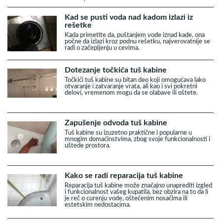
Kad se pusti voda nad kadom izlazi iz
rešetke
Kada primetite da, puštanjem vode iznad kade, ona
počne da izlazi kroz podnu rešetku, najverovatnije se
radi o začepljenju u cevima.
Dotezanje točkića tuš kabine
Točkići tuš kabine su bitan deo koji omogućava lako
otvaranje i zatvaranje vrata, ali kao i svi pokretni
delovi, vremenom mogu da se olabave ili oštete.
Zapušenje odvoda tuš kabine
Tuš kabine su izuzetno praktične i popularne u
mnogim domaćinstvima, zbog svoje funkcionalnosti i
uštede prostora.
Kako se radi reparacija tuš kabine
Reparacija tuš kabine može značajno unaprediti izgled
i funkcionalnost vašeg kupatila, bez obzira na to da li
je reč o curenju vode, oštećenim nosačima ili
estetskim nedostacima.