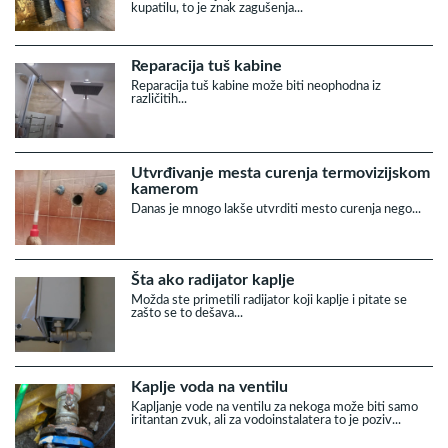
kupatilu, to je znak zagušenja...
Reparacija tuš kabine
Reparacija tuš kabine može biti neophodna iz
različitih...
Utvrđivanje mesta curenja termovizijskom
kamerom
Danas je mnogo lakše utvrditi mesto curenja nego...
Šta ako radijator kaplje
Možda ste primetili radijator koji kaplje i pitate se
zašto se to dešava...
Kaplje voda na ventilu
Kapljanje vode na ventilu za nekoga može biti samo
iritantan zvuk, ali za vodoinstalatera to je poziv...