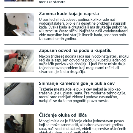
moru za stanare.
Zamena kade koja je naprsla
U posljednjih dvadeset godina, koliko rade naši
vodoinstalateri, bilo je na desetine problema naprslih
kada. Svaka kada je drugačija ii ma drugačije pukotine,
ali uzroci su često slični. Najčešće naši vodoinstalateri
vide naprsline kod starijih livenih kada, posebno onih
iz osamdesetih godina.
Zapušen odvod na podu u kupatilu
Nakon trideset godina rada naši vodoinstalateri, mogu
reći da je zapušen odvod na podu u kupatilu jedan od
najčešćih poziva koje dobijaju. Ljudi često misle da je
to jednostavan problem koji mogu sami rešiti, ali
stvarnost je često drugačija.
Snimanje kamerom gde je pukla cev
Traženje mesta gde je pukla cev nekad je bilo kao
traženje igle u plastu sena. Pre moderne tehnologije,
morali smo razbijati zidove i podove nasumično,
nadajući se da ćemo pogoditi pravo mesto.
Čišćenje oluka od lišća
Mnogi misle da je čišćenje oluka jednostavan posao
koji se može zanemariti, ali nakon dvadeset godina
rada, naši vodoinstalateri, videli su previše oštećenih
objekata zbog zapuštenih oluka.