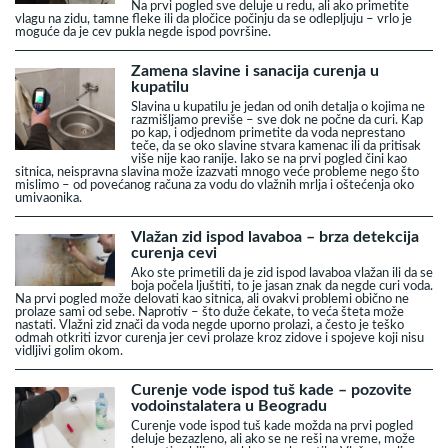
Na prvi pogled sve deluje u redu, ali ako primetite
vlagu na zidu, tamne fleke ili da pločice počinju da se odlepljuju – vrlo je
moguće da je cev pukla negde ispod površine.
Zamena slavine i sanacija curenja u
kupatilu
Slavina u kupatilu je jedan od onih detalja o kojima ne
razmišljamo previše – sve dok ne počne da curi. Kap
po kap, i odjednom primetite da voda neprestano
teče, da se oko slavine stvara kamenac ili da pritisak
više nije kao ranije. Iako se na prvi pogled čini kao
sitnica, neispravna slavina može izazvati mnogo veće probleme nego što
mislimo – od povećanog računa za vodu do vlažnih mrlja i oštećenja oko
umivaonika.
Vlažan zid ispod lavaboa – brza detekcija
curenja cevi
Ako ste primetili da je zid ispod lavaboa vlažan ili da se
boja počela ljuštiti, to je jasan znak da negde curi voda.
Na prvi pogled može delovati kao sitnica, ali ovakvi problemi obično ne
prolaze sami od sebe. Naprotiv – što duže čekate, to veća šteta može
nastati. Vlažni zid znači da voda negde uporno prolazi, a često je teško
odmah otkriti izvor curenja jer cevi prolaze kroz zidove i spojeve koji nisu
vidljivi golim okom.
Curenje vode ispod tuš kade – pozovite
vodoinstalatera u Beogradu
Curenje vode ispod tuš kade možda na prvi pogled
deluje bezazleno, ali ako se ne reši na vreme, može