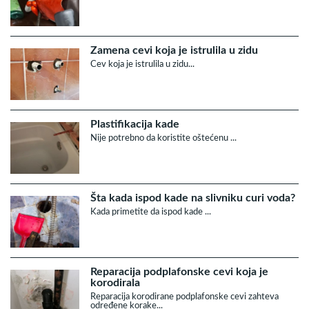
Zamena cevi koja je istrulila u zidu
Cev koja je istrulila u zidu...
Plastifikacija kade
Nije potrebno da koristite oštećenu ...
Šta kada ispod kade na slivniku curi voda?
Kada primetite da ispod kade ...
Reparacija podplafonske cevi koja je
korodirala
Reparacija korodirane podplafonske cevi zahteva
određene korake...