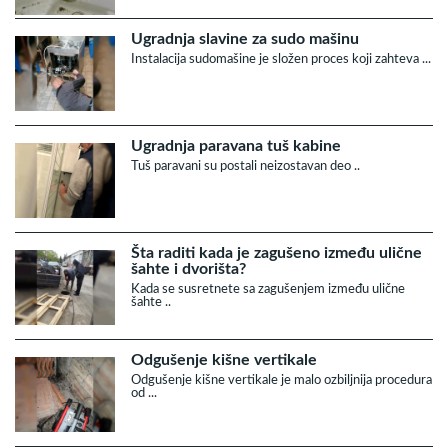
Ugradnja slavine za sudo mašinu
Instalacija sudomašine je složen proces koji zahteva ...
Ugradnja paravana tuš kabine
Tuš paravani su postali neizostavan deo ..
Šta raditi kada je zagušeno između ulične
šahte i dvorišta?
Kada se susretnete sa zagušenjem između ulične
šahte ..
Odgušenje kišne vertikale
Odgušenje kišne vertikale je malo ozbiljnija procedura
od ...