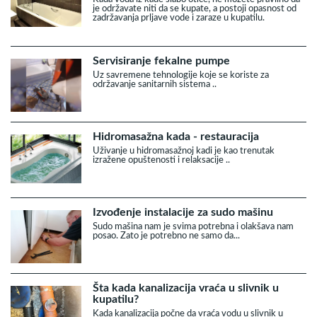
je održavate niti da se kupate, a postoji opasnost od
zadržavanja prljave vode i zaraze u kupatilu.
Servisiranje fekalne pumpe
Uz savremene tehnologije koje se koriste za
održavanje sanitarnih sistema ..
Hidromasažna kada - restauracija
Uživanje u hidromasažnoj kadi je kao trenutak
izražene opuštenosti i relaksacije ..
Izvođenje instalacije za sudo mašinu
Sudo mašina nam je svima potrebna i olakšava nam
posao. Zato je potrebno ne samo da...
Šta kada kanalizacija vraća u slivnik u
kupatilu?
Kada kanalizacija počne da vraća vodu u slivnik u