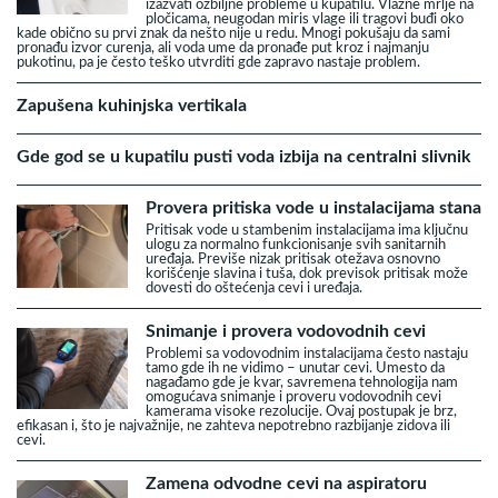
izazvati ozbiljne probleme u kupatilu. Vlažne mrlje na
pločicama, neugodan miris vlage ili tragovi buđi oko
kade obično su prvi znak da nešto nije u redu. Mnogi pokušaju da sami
pronađu izvor curenja, ali voda ume da pronađe put kroz i najmanju
pukotinu, pa je često teško utvrditi gde zapravo nastaje problem.
Zapušena kuhinjska vertikala
Gde god se u kupatilu pusti voda izbija na centralni slivnik
Provera pritiska vode u instalacijama stana
Pritisak vode u stambenim instalacijama ima ključnu
ulogu za normalno funkcionisanje svih sanitarnih
uređaja. Previše nizak pritisak otežava osnovno
korišćenje slavina i tuša, dok previsok pritisak može
dovesti do oštećenja cevi i uređaja.
Snimanje i provera vodovodnih cevi
Problemi sa vodovodnim instalacijama često nastaju
tamo gde ih ne vidimo – unutar cevi. Umesto da
nagađamo gde je kvar, savremena tehnologija nam
omogućava snimanje i proveru vodovodnih cevi
kamerama visoke rezolucije. Ovaj postupak je brz,
efikasan i, što je najvažnije, ne zahteva nepotrebno razbijanje zidova ili
cevi.
Zamena odvodne cevi na aspiratoru