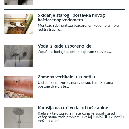
Skidanje starog i postavka novog
baždarenog vodomera
Montažu i demontažu baždarenog vodomera mora
raditi stručna...
Voda iz kade usporeno ide
Zapušena kada je problem koji nam se svima...
Zamena vertikale u kupatilu
U stambenim zgradama i višespratnim kućama
postoje dve vrste...
Komšijama curi voda od tuš kabine
Kada živite u zgradi i imate komšije ispod i iznad
vašeg stana, tada problem u vašoj kuhinji ili u kupatilu,
može postati...