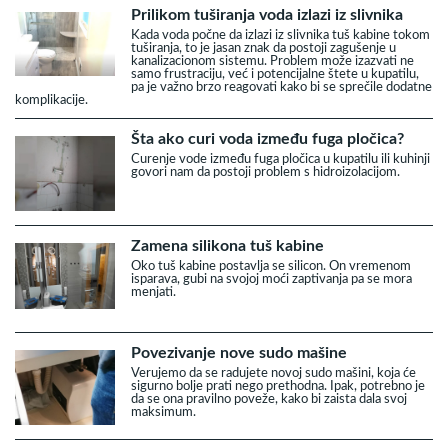
Prilikom tuširanja voda izlazi iz slivnika
Kada voda počne da izlazi iz slivnika tuš kabine tokom
tuširanja, to je jasan znak da postoji zagušenje u
kanalizacionom sistemu. Problem može izazvati ne
samo frustraciju, već i potencijalne štete u kupatilu,
pa je važno brzo reagovati kako bi se sprečile dodatne
komplikacije.
Šta ako curi voda između fuga pločica?
Curenje vode između fuga pločica u kupatilu ili kuhinji
govori nam da postoji problem s hidroizolacijom.
Zamena silikona tuš kabine
Oko tuš kabine postavlja se silicon. On vremenom
isparava, gubi na svojoj moći zaptivanja pa se mora
menjati.
Povezivanje nove sudo mašine
Verujemo da se radujete novoj sudo mašini, koja će
sigurno bolje prati nego prethodna. Ipak, potrebno je
da se ona pravilno poveže, kako bi zaista dala svoj
maksimum.