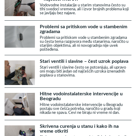
Vodovodne instalacije u starim stanovima često su
tihi svedoci vremena, ali i izvor brojnih problema koji
se javljaju bez najave.
Problemi sa pritiskom vode u stambenim
zgradama
Problemi sa pritiskom vode u stambenim zgradama
su česta tema razgovora među stanarima, naročito u
starijim objektima, ali ni novogradnja nije uvek
pošteđena.
Stari ventili i slavine – čest uzrok poplava
Stari ventili i slavine često se potcenjuju, ali upravo
oni mogu biti jedan od najčešćih uzroka iznenadnih
poplava u stanovima.
Hitne vodoinstalaterske intervencije u
Beogradu
Hitne vodoinstalaterske intervencije u Beogradu
postaju sve češća potreba, naročito u gradu koji
nikada ne spava. Cevi ne biraju ni vreme ni dan.
Skrivena curenja u stanu i kako ih na
vreme otkriti