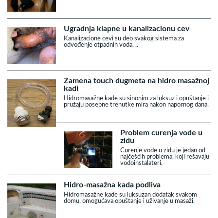
Ugradnja klapne u kanalizacionu cev
Kanalizacione cevi su deo svakog sistema za
odvođenje otpadnih voda, ..
Zamena touch dugmeta na hidro masažnoj
kadi
Hidromasažne kade su sinonim za luksuz i opuštanje i
pružaju posebne trenutke mira nakon napornog dana.
Problem curenja vode u
zidu
Curenje vode u zidu je jedan od
najčešćih problema, koji rešavaju
vodoinstalateri.
Hidro-masažna kada podliva
Hidromasažne kade su luksuzan dodatak svakom
domu, omogućava opuštanje i uživanje u masaži.