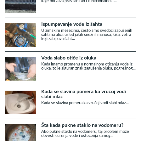
koje održava pravilan rad i funkcionalnost...
Ispumpavanje vode iz šahta
U zimskim mesecima, često smo svedoci zapušenih
šahti na ulici, usled jakih snežnih nanosa, kiša, vetra
koji zatrpava šaht...
Voda slabo otiče iz oluka
Kada imamo promenu u normalnom oticanju vode iz
oluka, to je siguran znak zagušenja oluka, pogrešnog...
Kada se slavina pomera ka vrućoj vodi
slabi mlaz
Kada se slavina pomera ka vrućoj vodi slabi mlaz...
Šta kada pukne staklo na vodomeru?
Ako pukne staklo na vodomeru, taj problem može
dovesti curenja vode i oštećenja samog...