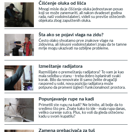
Čišćenje oluka od lišća
Mnogi misle da je čišćenje oluka jednostavan posao
koji se može zanemariti, ali nakon dvadeset godina
rada, naši vodoinstalateri, videli su previše oštećenih
objekata zbog zapuštenih oluka.
Šta ako se pojavi vlaga na zidu?
Često olako shvatamo prve znakove vlage na
zidovima, ali iskusni vodoinstalateri znaju da te tamne
mrlje mogu ukazivati na ozbiljne probleme.
Izmeštanje radijatora
Razmišljate o premeštanju radijatora? To vam je kao
mala selidba u stanu - treba dobro isplanirati svaki
korak. Bilo da renovirate ili samo želite drugačiji
raspored u sobi, nova pozicija radijatora može
potpuno da promeni izgled i funkcionalnost prostora.
Popunjavanje rupe na kadi
Primetili ste rupu na kadi? Ne brinite, ali bolje da to
sredimo što pre. Znate kako to ide - mala rupa danas,
veliko curenje sutra. Plus, ko voli da gleda oštećenu
kadu u svom kupatilu?
Zamena prebacivača za tuš