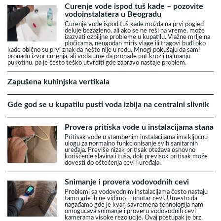
Curenje vode ispod tuš kade – pozovite
vodoinstalatera u Beogradu
Curenje vode ispod tuš kade možda na prvi pogled
deluje bezazleno, ali ako se ne reši na vreme, može
izazvati ozbiljne probleme u kupatilu. Vlažne mrlje na
pločicama, neugodan miris vlage ili tragovi buđi oko
kade obično su prvi znak da nešto nije u redu. Mnogi pokušaju da sami
pronađu izvor curenja, ali voda ume da pronađe put kroz i najmanju
pukotinu, pa je često teško utvrditi gde zapravo nastaje problem.
Zapušena kuhinjska vertikala
Gde god se u kupatilu pusti voda izbija na centralni slivnik
Provera pritiska vode u instalacijama stana
Pritisak vode u stambenim instalacijama ima ključnu
ulogu za normalno funkcionisanje svih sanitarnih
uređaja. Previše nizak pritisak otežava osnovno
korišćenje slavina i tuša, dok previsok pritisak može
dovesti do oštećenja cevi i uređaja.
Snimanje i provera vodovodnih cevi
Problemi sa vodovodnim instalacijama često nastaju
tamo gde ih ne vidimo – unutar cevi. Umesto da
nagađamo gde je kvar, savremena tehnologija nam
omogućava snimanje i proveru vodovodnih cevi
kamerama visoke rezolucije. Ovaj postupak je brz,