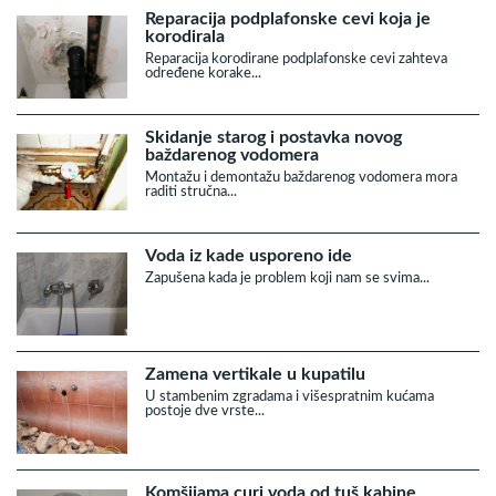
Reparacija podplafonske cevi koja je
korodirala
Reparacija korodirane podplafonske cevi zahteva
određene korake...
Skidanje starog i postavka novog
baždarenog vodomera
Montažu i demontažu baždarenog vodomera mora
raditi stručna...
Voda iz kade usporeno ide
Zapušena kada je problem koji nam se svima...
Zamena vertikale u kupatilu
U stambenim zgradama i višespratnim kućama
postoje dve vrste...
Komšijama curi voda od tuš kabine