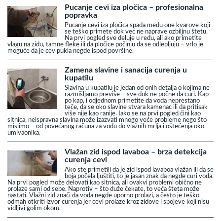
Pucanje cevi iza pločica – profesionalna
popravka
Pucanje cevi iza pločica spada među one kvarove koji
se teško primete dok već ne naprave ozbiljnu štetu.
Na prvi pogled sve deluje u redu, ali ako primetite
vlagu na zidu, tamne fleke ili da pločice počinju da se odlepljuju – vrlo je
moguće da je cev pukla negde ispod površine.
Zamena slavine i sanacija curenja u
kupatilu
Slavina u kupatilu je jedan od onih detalja o kojima ne
razmišljamo previše – sve dok ne počne da curi. Kap
po kap, i odjednom primetite da voda neprestano
teče, da se oko slavine stvara kamenac ili da pritisak
više nije kao ranije. Iako se na prvi pogled čini kao
sitnica, neispravna slavina može izazvati mnogo veće probleme nego što
mislimo – od povećanog računa za vodu do vlažnih mrlja i oštećenja oko
umivaonika.
Vlažan zid ispod lavaboa – brza detekcija
curenja cevi
Ako ste primetili da je zid ispod lavaboa vlažan ili da se
boja počela ljuštiti, to je jasan znak da negde curi voda.
Na prvi pogled može delovati kao sitnica, ali ovakvi problemi obično ne
prolaze sami od sebe. Naprotiv – što duže čekate, to veća šteta može
nastati. Vlažni zid znači da voda negde uporno prolazi, a često je teško
odmah otkriti izvor curenja jer cevi prolaze kroz zidove i spojeve koji nisu
vidljivi golim okom.