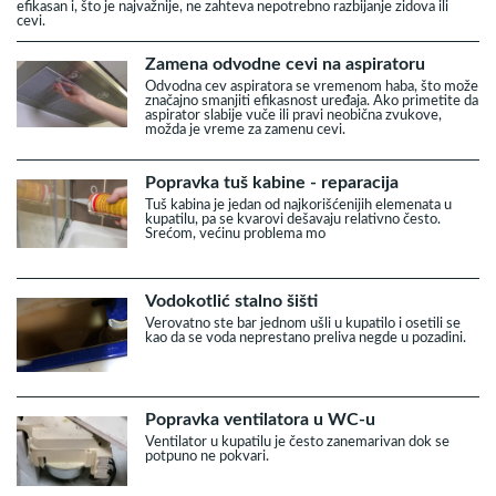
efikasan i, što je najvažnije, ne zahteva nepotrebno razbijanje zidova ili
cevi.
Zamena odvodne cevi na aspiratoru
Odvodna cev aspiratora se vremenom haba, što može
značajno smanjiti efikasnost uređaja. Ako primetite da
aspirator slabije vuče ili pravi neobična zvukove,
možda je vreme za zamenu cevi.
Popravka tuš kabine - reparacija
Tuš kabina je jedan od najkorišćenijih elemenata u
kupatilu, pa se kvarovi dešavaju relativno često.
Srećom, većinu problema mo
Vodokotlić stalno šišti
Verovatno ste bar jednom ušli u kupatilo i osetili se
kao da se voda neprestano preliva negde u pozadini.
Popravka ventilatora u WC-u
Ventilator u kupatilu je često zanemarivan dok se
potpuno ne pokvari.