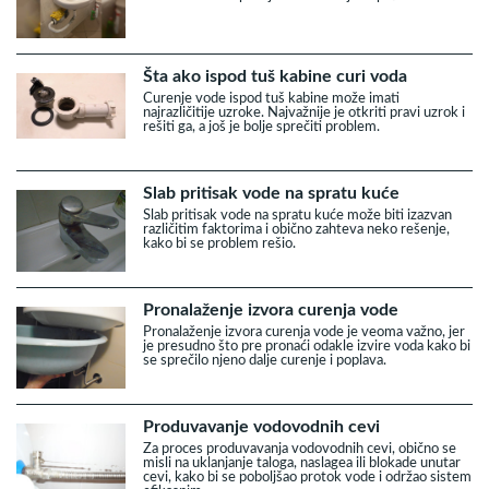
Šta ako ispod tuš kabine curi voda
Curenje vode ispod tuš kabine može imati
najrazličitije uzroke. Najvažnije je otkriti pravi uzrok i
rešiti ga, a još je bolje sprečiti problem.
Slab pritisak vode na spratu kuće
Slab pritisak vode na spratu kuće može biti izazvan
različitim faktorima i obično zahteva neko rešenje,
kako bi se problem rešio.
Pronalaženje izvora curenja vode
Pronalaženje izvora curenja vode je veoma važno, jer
je presudno što pre pronaći odakle izvire voda kako bi
se sprečilo njeno dalje curenje i poplava.
Produvavanje vodovodnih cevi
Za proces produvavanja vodovodnih cevi, obično se
misli na uklanjanje taloga, naslagea ili blokade unutar
cevi, kako bi se poboljšao protok vode i održao sistem