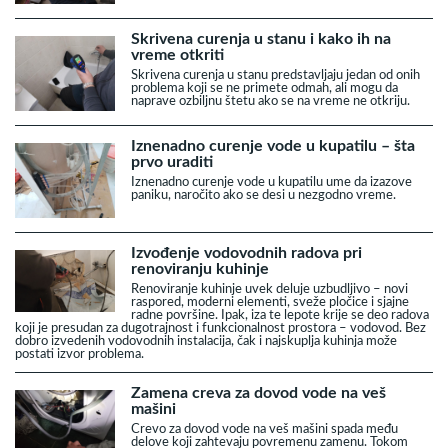
Skrivena curenja u stanu i kako ih na
vreme otkriti
Skrivena curenja u stanu predstavljaju jedan od onih
problema koji se ne primete odmah, ali mogu da
naprave ozbiljnu štetu ako se na vreme ne otkriju.
Iznenadno curenje vode u kupatilu – šta
prvo uraditi
Iznenadno curenje vode u kupatilu ume da izazove
paniku, naročito ako se desi u nezgodno vreme.
Izvođenje vodovodnih radova pri
renoviranju kuhinje
Renoviranje kuhinje uvek deluje uzbudljivo – novi
raspored, moderni elementi, sveže pločice i sjajne
radne površine. Ipak, iza te lepote krije se deo radova
koji je presudan za dugotrajnost i funkcionalnost prostora – vodovod. Bez
dobro izvedenih vodovodnih instalacija, čak i najskuplja kuhinja može
postati izvor problema.
Zamena creva za dovod vode na veš
mašini
Crevo za dovod vode na veš mašini spada među
delove koji zahtevaju povremenu zamenu. Tokom