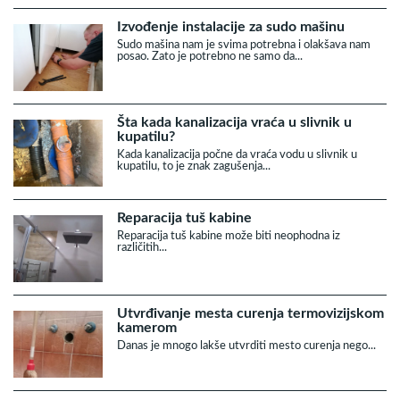
Izvođenje instalacije za sudo mašinu
Sudo mašina nam je svima potrebna i olakšava nam
posao. Zato je potrebno ne samo da...
Šta kada kanalizacija vraća u slivnik u
kupatilu?
Kada kanalizacija počne da vraća vodu u slivnik u
kupatilu, to je znak zagušenja...
Reparacija tuš kabine
Reparacija tuš kabine može biti neophodna iz
različitih...
Utvrđivanje mesta curenja termovizijskom
kamerom
Danas je mnogo lakše utvrditi mesto curenja nego...