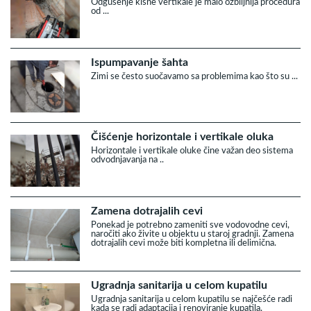
Odgušenje kišne vertikale je malo ozbiljnija procedura
od ...
Ispumpavanje šahta
Zimi se često suočavamo sa problemima kao što su ...
Čišćenje horizontale i vertikale oluka
Horizontale i vertikale oluke čine važan deo sistema
odvodnjavanja na ..
Zamena dotrajalih cevi
Ponekad je potrebno zameniti sve vodovodne cevi,
naročiti ako živite u objektu u staroj gradnji. Zamena
dotrajalih cevi može biti kompletna ili delimična.
Ugradnja sanitarija u celom kupatilu
Ugradnja sanitarija u celom kupatilu se najčešće radi
kada se radi adaptacija i renoviranje kupatila.