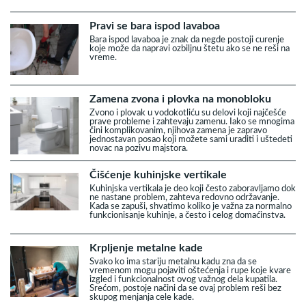
Pravi se bara ispod lavaboa
Bara ispod lavaboa je znak da negde postoji curenje
koje može da napravi ozbiljnu štetu ako se ne reši na
vreme.
Zamena zvona i plovka na monobloku
Zvono i plovak u vodokotliću su delovi koji najčešće
prave probleme i zahtevaju zamenu. Iako se mnogima
čini komplikovanim, njihova zamena je zapravo
jednostavan posao koji možete sami uraditi i uštedeti
novac na pozivu majstora.
Čišćenje kuhinjske vertikale
Kuhinjska vertikala je deo koji često zaboravljamo dok
ne nastane problem, zahteva redovno održavanje.
Kada se zapuši, shvatimo koliko je važna za normalno
funkcionisanje kuhinje, a često i celog domaćinstva.
Krpljenje metalne kade
Svako ko ima stariju metalnu kadu zna da se
vremenom mogu pojaviti oštećenja i rupe koje kvare
izgled i funkcionalnost ovog važnog dela kupatila.
Srećom, postoje načini da se ovaj problem reši bez
skupog menjanja cele kade.