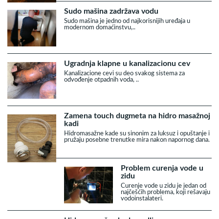
Sudo mašina zadržava vodu
Sudo mašina je jedno od najkorisnijih uređaja u
modernom domaćinstvu,..
Ugradnja klapne u kanalizacionu cev
Kanalizacione cevi su deo svakog sistema za
odvođenje otpadnih voda, ..
Zamena touch dugmeta na hidro masažnoj
kadi
Hidromasažne kade su sinonim za luksuz i opuštanje i
pružaju posebne trenutke mira nakon napornog dana.
Problem curenja vode u
zidu
Curenje vode u zidu je jedan od
najčešćih problema, koji rešavaju
vodoinstalateri.