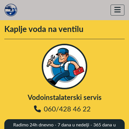
Kaplje voda na ventilu
Vodoinstalaterski servis
060/428 46 22
Radimo 24h dnevno - 7 dana u nedelji - 365 dana u