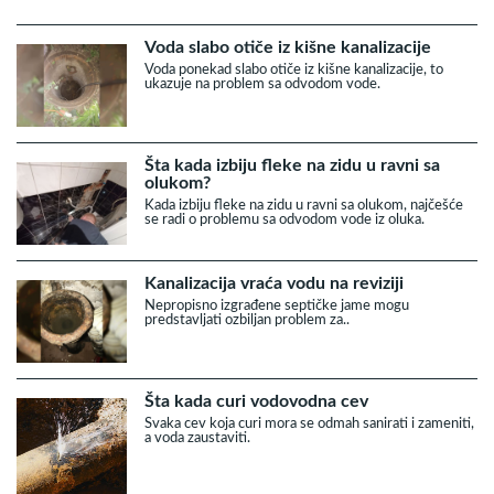
Voda slabo otiče iz kišne kanalizacije
Voda ponekad slabo otiče iz kišne kanalizacije, to
ukazuje na problem sa odvodom vode.
Šta kada izbiju fleke na zidu u ravni sa
olukom?
Kada izbiju fleke na zidu u ravni sa olukom, najčešće
se radi o problemu sa odvodom vode iz oluka.
Kanalizacija vraća vodu na reviziji
Nepropisno izgrađene septičke jame mogu
predstavljati ozbiljan problem za..
Šta kada curi vodovodna cev
Svaka cev koja curi mora se odmah sanirati i zameniti,
a voda zaustaviti.