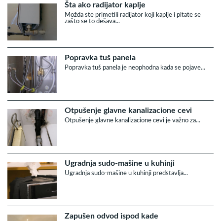
Šta ako radijator kaplje
Možda ste primetili radijator koji kaplje i pitate se
zašto se to dešava...
Popravka tuš panela
Popravka tuš panela je neophodna kada se pojave...
Otpušenje glavne kanalizacione cevi
Otpušenje glavne kanalizacione cevi je važno za...
Ugradnja sudo-mašine u kuhinji
Ugradnja sudo-mašine u kuhinji predstavlja...
Zapušen odvod ispod kade