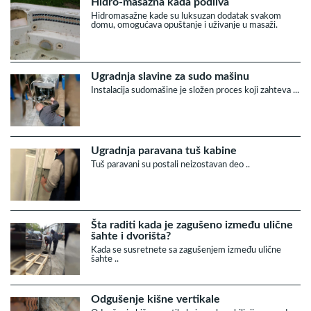
Hidro-masažna kada podliva
Hidromasažne kade su luksuzan dodatak svakom
domu, omogućava opuštanje i uživanje u masaži.
Ugradnja slavine za sudo mašinu
Instalacija sudomašine je složen proces koji zahteva ...
Ugradnja paravana tuš kabine
Tuš paravani su postali neizostavan deo ..
Šta raditi kada je zagušeno između ulične
šahte i dvorišta?
Kada se susretnete sa zagušenjem između ulične
šahte ..
Odgušenje kišne vertikale