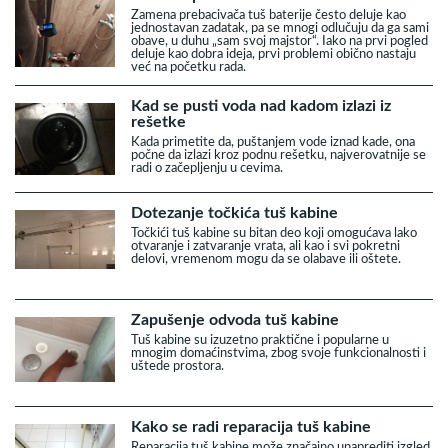
Zamena prebacivača tuš baterije često deluje kao
jednostavan zadatak, pa se mnogi odlučuju da ga sami
obave, u duhu „sam svoj majstor“. Iako na prvi pogled
deluje kao dobra ideja, prvi problemi obično nastaju
već na početku rada.
Kad se pusti voda nad kadom izlazi iz
rešetke
Kada primetite da, puštanjem vode iznad kade, ona
počne da izlazi kroz podnu rešetku, najverovatnije se
radi o začepljenju u cevima.
Dotezanje točkića tuš kabine
Točkići tuš kabine su bitan deo koji omogućava lako
otvaranje i zatvaranje vrata, ali kao i svi pokretni
delovi, vremenom mogu da se olabave ili oštete.
Zapušenje odvoda tuš kabine
Tuš kabine su izuzetno praktične i popularne u
mnogim domaćinstvima, zbog svoje funkcionalnosti i
uštede prostora.
Kako se radi reparacija tuš kabine
Reparacija tuš kabine može značajno unaprediti izgled