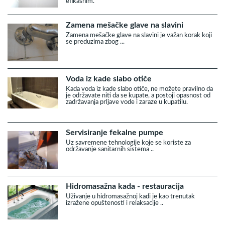
efikasnim.
Zamena mešačke glave na slavini
Zamena mešačke glave na slavini je važan korak koji
se preduzima zbog ...
Voda iz kade slabo otiče
Kada voda iz kade slabo otiče, ne možete pravilno da
je održavate niti da se kupate, a postoji opasnost od
zadržavanja prljave vode i zaraze u kupatilu.
Servisiranje fekalne pumpe
Uz savremene tehnologije koje se koriste za
održavanje sanitarnih sistema ..
Hidromasažna kada - restauracija
Uživanje u hidromasažnoj kadi je kao trenutak
izražene opuštenosti i relaksacije ..