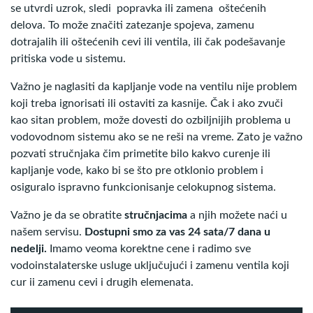
se utvrdi uzrok, sledi popravka ili zamena oštećenih
delova. To može značiti zatezanje spojeva, zamenu
dotrajalih ili oštećenih cevi ili ventila, ili čak podešavanje
pritiska vode u sistemu.
Važno je naglasiti da kapljanje vode na ventilu nije problem
koji treba ignorisati ili ostaviti za kasnije. Čak i ako zvuči
kao sitan problem, može dovesti do ozbiljnijih problema u
vodovodnom sistemu ako se ne reši na vreme. Zato je važno
pozvati stručnjaka čim primetite bilo kakvo curenje ili
kapljanje vode, kako bi se što pre otklonio problem i
osiguralo ispravno funkcionisanje celokupnog sistema.
Važno je da se obratite
stručnjacima
a njih možete naći u
našem servisu.
Dostupni smo za vas 24 sata/7 dana u
nedelji.
Imamo veoma korektne cene i radimo sve
vodoinstalaterske usluge uključujući i zamenu ventila koji
cur ii zamenu cevi i drugih elemenata.