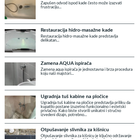
Zapušen odvod ispod kade često može izazvati
frustraciju...
Restauracija hidro-masažne kade
Restauracija hidro-masažne kade predstavlja
delikatan...
Zamena AQUA ispirača
Zamena aqua ispirača je jednostavna i brza procedura
koju naši majstori...
Ugradnja tuš kabine na pločice
Ugradnja tuš kabine na pločice predstavlja priliku da
kupatilo postane izuzetno funkcionalno i estetski
privlačno. Kako biste stvorili unikatni i stručno
izvedeni dizajn, potrebno...
Otpušavanje slivnika za kišnicu
Otpušavanje slivnika za kišnicu je ključno održavanje