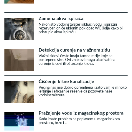
Zamena akva ispirača
Nakon što vodoinstalater isključi vodu i isprazni
rezervoar, on će ukloniti poklopac WC šolje kako bi
pristupio akva ispiraču.
Detekcija curenja na vlažnom zidu
Vlažni zidovi često imaju tamne mrlje koje se
postepeno šire. Ovi znakovi mogu ukazivati na
curenje iz cevi ili oštećenje krova.
Čišćenje kišne kanalizacije
Većina nas nije dobro opremljena i zato vam je mnogo
jeftinije i efikasnije rešenje da pozovete naše
vodoinstalatere.
Pražnjenje vode iz magacinskog prostora
Kada imate problem sa poplavom u magacinskom
prostoru, brzo i ..