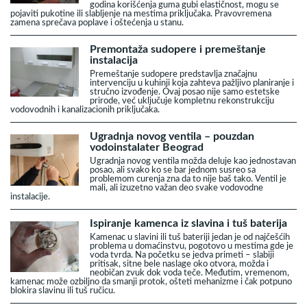
godina korišćenja guma gubi elastičnost, mogu se
pojaviti pukotine ili slabljenje na mestima priključaka. Pravovremena
zamena sprečava poplave i oštećenja u stanu.
Premontaža sudopere i premeštanje
instalacija
Premeštanje sudopere predstavlja značajnu
intervenciju u kuhinji koja zahteva pažljivo planiranje i
stručno izvođenje. Ovaj posao nije samo estetske
prirode, već uključuje kompletnu rekonstrukciju
vodovodnih i kanalizacionih priključaka.
Ugradnja novog ventila – pouzdan
vodoinstalater Beograd
Ugradnja novog ventila možda deluje kao jednostavan
posao, ali svako ko se bar jednom susreo sa
problemom curenja zna da to nije baš tako. Ventil je
mali, ali izuzetno važan deo svake vodovodne
instalacije.
Ispiranje kamenca iz slavina i tuš baterija
Kamenac u slavini ili tuš bateriji jedan je od najčešćih
problema u domaćinstvu, pogotovo u mestima gde je
voda tvrda. Na početku se jedva primeti – slabiji
pritisak, sitne bele naslage oko otvora, možda i
neobičan zvuk dok voda teče. Međutim, vremenom,
kamenac može ozbiljno da smanji protok, ošteti mehanizme i čak potpuno
blokira slavinu ili tuš ručicu.