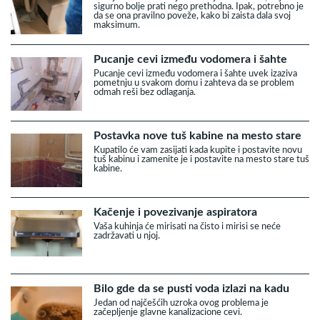
sigurno bolje prati nego prethodna. Ipak, potrebno je
da se ona pravilno poveže, kako bi zaista dala svoj
maksimum.
Pucanje cevi između vodomera i šahte
Pucanje cevi između vodomera i šahte uvek izaziva
pometnju u svakom domu i zahteva da se problem
odmah reši bez odlaganja.
Postavka nove tuš kabine na mesto stare
Kupatilo će vam zasijati kada kupite i postavite novu
tuš kabinu i zamenite je i postavite na mesto stare tuš
kabine.
Kačenje i povezivanje aspiratora
Vaša kuhinja će mirisati na čisto i mirisi se neće
zadržavati u njoj.
Bilo gde da se pusti voda izlazi na kadu
Jedan od najčešćih uzroka ovog problema je
začepljenje glavne kanalizacione cevi.