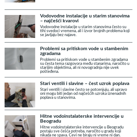
Vodovodne instalacije u starim stanovima
– najčešći kvarovi
Vodovodne instalacije u starim stanovima često su
tihi svedoci vremena, ali i izvor brojnih problema koji
se javljaju bez najave.
Problemi sa pritiskom vode u stambenim
zgradama
Problemi sa pritiskom vode u stambenim zgradama
su česta tema razgovora među stanarima, naročito u
starijim objektima, ali ni novogradnja nije uvek
pošteđena.
Stari ventili i slavine – čest uzrok poplava
Stari ventili i slavine često se potcenjuju, ali upravo
oni mogu biti jedan od najčešćih uzroka iznenadnih
poplava u stanovima.
Hitne vodoinstalaterske intervencije u
Beogradu
Hitne vodoinstalaterske intervencije u Beogradu
postaju sve češća potreba, naročito u gradu koji
nikada ne spava. Cevi ne biraju ni vreme ni dan.