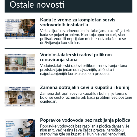
Ostale novosti
Kada je vreme za kompletan servis
vodovodnih instalacija
Većina ljudi o vodovodnim instalacijama razmišlja tek
kada se pojavi problem. Kap koja uporno curi, slab
pritisak vode ili neprijatan miris iz odvoda često se
doživljavaju kao sitnice.
Vodoinstalaterski radovi prilikom
renoviranja stana
Vodoinstalaterski radovi prilikom renoviranja stana
predstavljaju jedan od najvažnijih, ali često i
najpotcenjenijih koraka u celom procesu.
Zamena dotrajalih cevi u kupatilu i kuhinji
Zamena dotrajalih cevi u kupatilu i kuhinji je tema o
kojoj se često razmišlja tek kada problem već postane
očigledan.
Popravke vodovoda bez razbijanja pločica
Popravke vodovoda bez razbijanja pločica danas više
nisu mit, već realna i sve češća praksa, naročito u
stanovima gde su kupatila i kuhinje već renovirani.