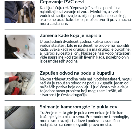
Čepovanje PVC cevi
Kad ljudi čuju reč "čepovanje", većina pomisli na
najobičnije zatvaranje otvora. Međutim, u svetu
vodoinstalacija, ovo je ozbiljan i precizan posao koji,
ako se ne uradi kako treba, može stvoriti pravu noćnu
moru za stanare.
Zamena kade koja je naprsla
U posljednjih dvadeset godina, koliko rade naši
vodoinstalateri, bilo je na desetine problema naprslih
kada. Svaka kada je drugačija ii ma drugačije pukotine,
ali uzroci su često slični. Najčešće naši vodoinstalateri
vide naprsline kod starijih livenih kada, posebno onih
iz osamdesetih godina.
Zapušen odvod na podu u kupatilu
Nakon trideset godina rada naši vodoinstalateri, mogu
reći da je zapušen odvod na podu u kupatilu jedan od
najčešćih poziva koje dobijaju. Ljudi često misle da je
to jednostavan problem koji mogu sami rešiti, ali
stvarnost je često drugačija.
Snimanje kamerom gde je pukla cev
Traženje mesta gde je pukla cev nekad je bilo kao
traženje igle u plastu sena. Pre moderne tehnologije,
morali smo razbijati zidove i podove nasumično,
nadajući se da ćemo pogoditi pravo mesto.