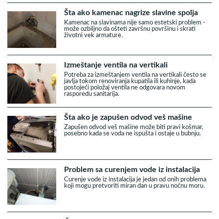
Šta ako kamenac nagrize slavine spolja
Kamenac na slavinama nije samo estetski problem -
može ozbiljno da ošteti završnu površinu i skrati
životni vek armature.
Izmeštanje ventila na vertikali
Potreba za izmeštanjem ventila na vertikali često se
javlja tokom renoviranja kupatila ili kuhinje, kada
postojeći položaj ventila ne odgovara novom
rasporedu sanitarija.
Šta ako je zapušen odvod veš mašine
Zapušen odvod veš mašine može biti pravi košmar,
posebno kada se voda ne ispušta i ostaje u bubnju.
Problem sa curenjem vode iz instalacija
Curenje vode iz instalacija je jedan od onih problema
koji mogu pretvoriti miran dan u pravu noćnu moru.