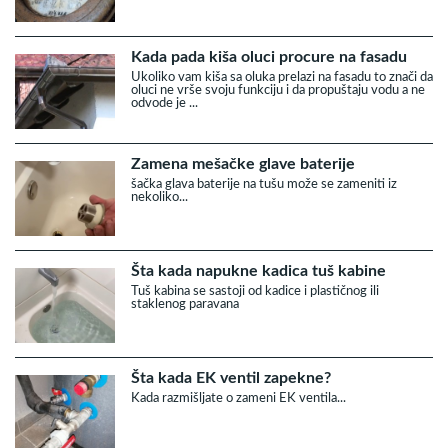
Kada pada kiša oluci procure na fasadu
Ukoliko vam kiša sa oluka prelazi na fasadu to znači da
oluci ne vrše svoju funkciju i da propuštaju vodu a ne
odvode je ...
Zamena mešačke glave baterije
šačka glava baterije na tušu može se zameniti iz
nekoliko...
Šta kada napukne kadica tuš kabine
Tuš kabina se sastoji od kadice i plastičnog ili
staklenog paravana
Šta kada EK ventil zapekne?
Kada razmišljate o zameni EK ventila...