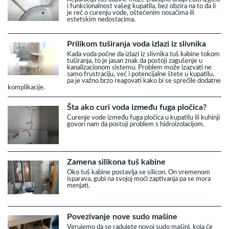
i funkcionalnost vašeg kupatila, bez obzira na to da li
je reč o curenju vode, oštećenim nosačima ili
estetskim nedostacima.
Prilikom tuširanja voda izlazi iz slivnika
Kada voda počne da izlazi iz slivnika tuš kabine tokom
tuširanja, to je jasan znak da postoji zagušenje u
kanalizacionom sistemu. Problem može izazvati ne
samo frustraciju, već i potencijalne štete u kupatilu,
pa je važno brzo reagovati kako bi se sprečile dodatne
komplikacije.
Šta ako curi voda između fuga pločica?
Curenje vode između fuga pločica u kupatilu ili kuhinji
govori nam da postoji problem s hidroizolacijom.
Zamena silikona tuš kabine
Oko tuš kabine postavlja se silicon. On vremenom
isparava, gubi na svojoj moći zaptivanja pa se mora
menjati.
Povezivanje nove sudo mašine
Verujemo da se radujete novoj sudo mašini, koja će