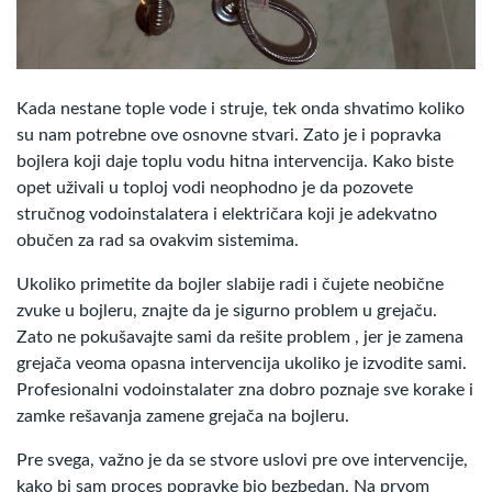
Kada nestane tople vode i struje, tek onda shvatimo koliko
su nam potrebne ove osnovne stvari. Zato je i popravka
bojlera koji daje toplu vodu hitna intervencija. Kako biste
opet uživali u toploj vodi neophodno je da pozovete
stručnog vodoinstalatera i električara koji je adekvatno
obučen za rad sa ovakvim sistemima.
Ukoliko primetite da bojler slabije radi i čujete neobične
zvuke u bojleru, znajte da je sigurno problem u grejaču.
Zato ne pokušavajte sami da rešite problem , jer je zamena
grejača veoma opasna intervencija ukoliko je izvodite sami.
Profesionalni vodoinstalater zna dobro poznaje sve korake i
zamke rešavanja zamene grejača na bojleru.
Pre svega, važno je da se stvore uslovi pre ove intervencije,
kako bi sam proces popravke bio bezbedan. Na prvom