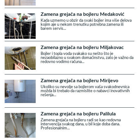
Zamena grejača na bojleru Medaković
Kada uzmemo u obzir da svaki bojler ima više delova
kojim aje u nekom trenutku potrebna zamena ili
barem servis...
Zamena grejača na bojleru Miljakovac
Bojler i topla voda svakako su nešto što je
nezaobilazno u svakom domaćinstvu, zato je važno da
redovno vodimo računa...
Zamena grejača na bojleru Mirijevo
Ukoliko su nevolje sa bojlerom vaša svakodnevnica
možda bi trebalo da razmislite o nabavci inovativnih
rešenja...
Zamena grejača na bojleru Palilula
Zamena grejača na bojleru radi se kao redovna
intervencija svakog dana, u bil koje doba dana.
Profesionalnim...