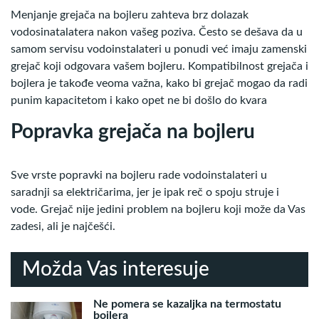
Menjanje grejača na bojleru zahteva brz dolazak
vodosinatalatera nakon vašeg poziva. Često se dešava da u
samom servisu vodoinstalateri u ponudi već imaju zamenski
grejač koji odgovara vašem bojleru. Kompatibilnost grejača i
bojlera je takođe veoma važna, kako bi grejač mogao da radi
punim kapacitetom i kako opet ne bi došlo do kvara
Popravka grejača na bojleru
Sve vrste popravki na bojleru rade vodoinstalateri u
saradnji sa električarima, jer je ipak reč o spoju struje i
vode. Grejač nije jedini problem na bojleru koji može da Vas
zadesi, ali je najčešći.
Možda Vas interesuje
Ne pomera se kazaljka na termostatu
bojlera