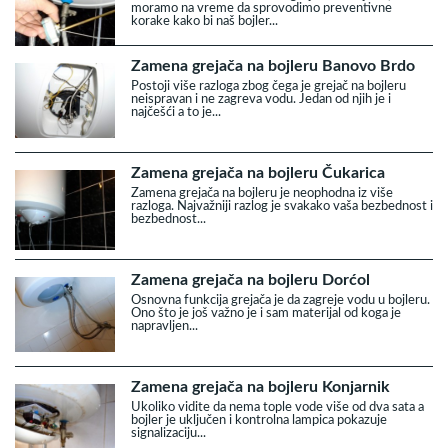
moramo na vreme da sprovodimo preventivne
korake kako bi naš bojler...
Zamena grejača na bojleru Banovo Brdo
Postoji više razloga zbog čega je grejač na bojleru
neispravan i ne zagreva vodu. Jedan od njih je i
najčešći a to je...
Zamena grejača na bojleru Čukarica
Zamena grejača na bojleru je neophodna iz više
razloga. Najvažniji razlog je svakako vaša bezbednost i
bezbednost...
Zamena grejača na bojleru Dorćol
Osnovna funkcija grejača je da zagreje vodu u bojleru.
Ono što je još važno je i sam materijal od koga je
napravljen...
Zamena grejača na bojleru Konjarnik
Ukoliko vidite da nema tople vode više od dva sata a
bojler je uključen i kontrolna lampica pokazuje
signalizaciju...