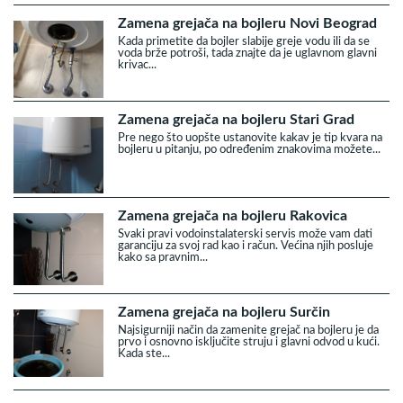
Zamena grejača na bojleru Novi Beograd
Kada primetite da bojler slabije greje vodu ili da se
voda brže potroši, tada znajte da je uglavnom glavni
krivac...
Zamena grejača na bojleru Stari Grad
Pre nego što uopšte ustanovite kakav je tip kvara na
bojleru u pitanju, po određenim znakovima možete...
Zamena grejača na bojleru Rakovica
Svaki pravi vodoinstalaterski servis može vam dati
garanciju za svoj rad kao i račun. Većina njih posluje
kako sa pravnim...
Zamena grejača na bojleru Surčin
Najsigurniji način da zamenite grejač na bojleru je da
prvo i osnovno isključite struju i glavni odvod u kući.
Kada ste...