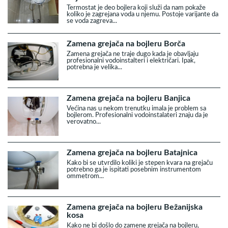
Termostat je deo bojlera koji služi da nam pokaže
koliko je zagrejana voda u njemu. Postoje varijante da
se voda zagreva...
Zamena grejača na bojleru Borča
Zamena grejača ne traje dugo kada je obavljaju
profesionalni vodoinstalteri i električari. Ipak,
potrebna je velika...
Zamena grejača na bojleru Banjica
Većina nas u nekom trenutku imala je problem sa
bojlerom. Profesionalni vodoinstalateri znaju da je
verovatno...
Zamena grejača na bojleru Batajnica
Kako bi se utvrdilo koliki je stepen kvara na grejaču
potrebno ga je ispitati posebnim instrumentom
ommetrom...
Zamena grejača na bojleru Bežanijska
kosa
Kako ne bi došlo do zamene grejača na bojleru,