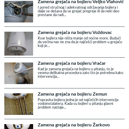
Zamena grejača na bojleru Veljko Vlahović
I pored stručnog i adekvatnog održavanja bojlera i
dalje se dešava da se grejač pregreje ili da neki deo
prestane da radi...
Zamena grejača na bojleru Voždovac
Kvar bojlera nije ništa manje od noćne more. Budući
da većina nas ne zna da je najčešći problem u grejaču
koji je...
Zamena grejača na bojleru Vračar
Kad je zamena grejača na bojleru u pitanju, to je
veoma delikatna procedura zato što je potrebna kako
intervencija...
Zamena grejača na bojleru Zemun
Popravka bojlera jedna je od najčešćih intervencija
vodoinstalatera. Kada su bojleri u pitanju glavni
problem nastaje...
Zamena grejača na bojleru Žarkovo