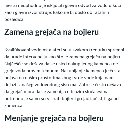
mestu neophodno je isključiti glavni odvod za vodu u kući
kao i glavni izvor struje, kako ne bi došlo do fatalnih
posledica.
Zamena grejača na bojleru
Kvalifikovani vodoinstalateri su u svakom trenutku spremni
da urade intervenciju kao što je zamena grejača na bojleru.
Najčešće se dešava da se usled nakupljenog kamenca ne
greje voda pravim tempom. Nakupljanje kamenca je česta
pojava na našim prostorima zbog tvrde vode koja nam
dolazi iz našeg vodovodnog sistema. Zato se često dešava
da grejač mora da se zameni, a u blažim slučajevima
potrebno je samo servisirati bojler i grejač i očistiti ga od
kamenca.
Menjanje grejača na bojleru