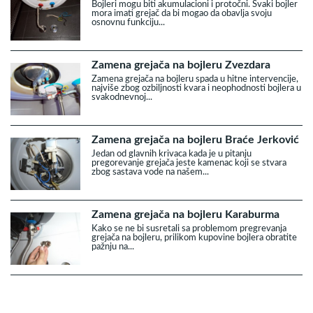
Bojleri mogu biti akumulacioni i protočni. Svaki bojler
mora imati grejač da bi mogao da obavlja svoju
osnovnu funkciju...
Zamena grejača na bojleru Zvezdara
Zamena grejača na bojleru spada u hitne intervencije,
najviše zbog ozbiljnosti kvara i neophodnosti bojlera u
svakodnevnoj...
Zamena grejača na bojleru Braće Jerković
Jedan od glavnih krivaca kada je u pitanju
pregorevanje grejača jeste kamenac koji se stvara
zbog sastava vode na našem...
Zamena grejača na bojleru Karaburma
Kako se ne bi susretali sa problemom pregrevanja
grejača na bojleru, prilikom kupovine bojlera obratite
pažnju na...