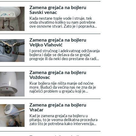
Zamena grejača na bojleru
Savski venac
Kada nestane tople vode i struje, tek
onda shvatimo koliko su nam potrebne
ove osnovne stvari. Zato je i popravka...
Zamena grejača na bojleru
Veljko Vlahović
I pored stručnog i adekvatnog održavanja
bojlera i dalje se dešava da se grejač
pregreje ili da neki deo prestane da radi...
Zamena grejača na bojleru
Voždovac
Kvar bojlera nije ništa manje od noćne
more. Budući da većina nas ne zna da je
najčešći problem u grejaču koji je...
Zamena grejača na bojleru
Vračar
Kad je zamena grejača na bojleru u
pitanju, to je veoma delikatna procedura
zato što je potrebna kako intervencija...