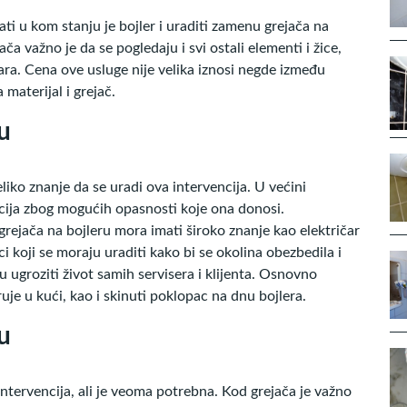
i u kom stanju je bojler i uraditi zamenu grejača na
a važno je da se pogledaju i svi ostali elementi i žice,
ara. Cena ove usluge nije velika iznosi negde između
materijal i grejač.
u
liko znanje da se uradi ova intervencija. U većini
ncija zbog mogućih opasnosti koje ona donosi.
grejača na bojleru mora imati široko znanje kao električar
i koji se moraju uraditi kako bi se okolina obezbedila i
 ugroziti život samih servisera i klijenta. Osnovno
truje u kući, kao i skinuti poklopac na dnu bojlera.
u
ntervencija, ali je veoma potrebna. Kod grejača je važno