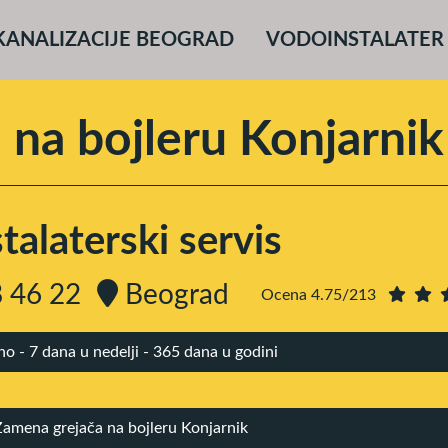
KANALIZACIJE BEOGRAD
VODOINSTALATER
 na bojleru Konjarnik
alaterski servis
 46 22
Beograd
Ocena 4.75/213
 - 7 dana u nedelji - 365 dana u godini
Zamena grejača na bojleru Konjarnik