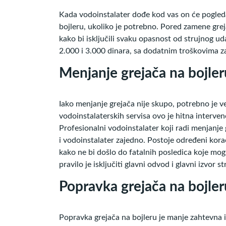
Kada vodoinstalater dođe kod vas on će pogledat
bojleru, ukoliko je potrebno. Pored zamene grejač
kako bi isključili svaku opasnost od strujnog ud
2.000 i 3.000 dinara, sa dodatnim troškovima za 
Menjanje grejača na bojler
Iako menjanje grejača nije skupo, potrebno je ve
vodoinstalaterskih servisa ovo je hitna interve
Profesionalni vodoinstalater koji radi menjanje 
i vodoinstalater zajedno. Postoje određeni korac
kako ne bi došlo do fatalnih posledica koje mogu
pravilo je isključiti glavni odvod i glavni izvor s
Popravka grejača na bojler
Popravka grejača na bojleru je manje zahtevna i