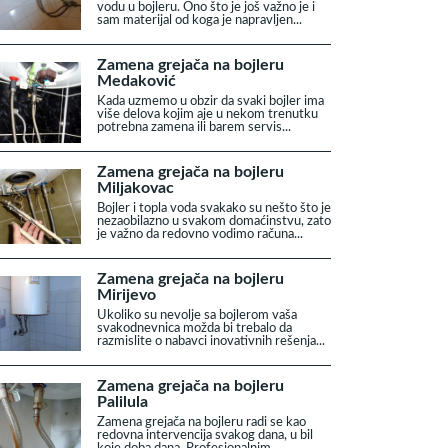
vodu u bojleru. Ono što je još važno je i
sam materijal od koga je napravljen...
Zamena grejača na bojleru
Medaković
Kada uzmemo u obzir da svaki bojler ima
više delova kojim aje u nekom trenutku
potrebna zamena ili barem servis...
Zamena grejača na bojleru
Miljakovac
Bojler i topla voda svakako su nešto što je
nezaobilazno u svakom domaćinstvu, zato
je važno da redovno vodimo računa...
Zamena grejača na bojleru
Mirijevo
Ukoliko su nevolje sa bojlerom vaša
svakodnevnica možda bi trebalo da
razmislite o nabavci inovativnih rešenja...
Zamena grejača na bojleru
Palilula
Zamena grejača na bojleru radi se kao
redovna intervencija svakog dana, u bil