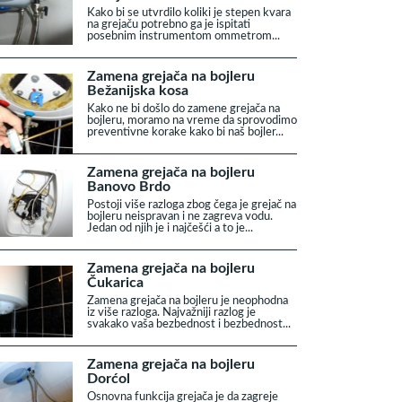
Kako bi se utvrdilo koliki je stepen kvara
na grejaču potrebno ga je ispitati
posebnim instrumentom ommetrom...
Zamena grejača na bojleru
Bežanijska kosa
Kako ne bi došlo do zamene grejača na
bojleru, moramo na vreme da sprovodimo
preventivne korake kako bi naš bojler...
Zamena grejača na bojleru
Banovo Brdo
Postoji više razloga zbog čega je grejač na
bojleru neispravan i ne zagreva vodu.
Jedan od njih je i najčešći a to je...
Zamena grejača na bojleru
Čukarica
Zamena grejača na bojleru je neophodna
iz više razloga. Najvažniji razlog je
svakako vaša bezbednost i bezbednost...
Zamena grejača na bojleru
Dorćol
Osnovna funkcija grejača je da zagreje