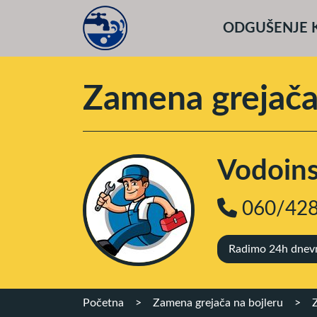
ODGUŠENJE 
Zamena grejača
Vodoinst
060/428
Radimo 24h dnevno
Početna
>
Zamena grejača na bojleru
>