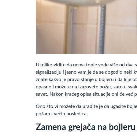
Ukoliko vidite da nema tople vode više od dva s
signalizaciju i jasno vam je da se dogodio neki 
znate kakvo je pravo stanje u bojleru i da li je 
opasno i možete da izazovete požar, zato u svak
savet. Nakon kraćeg opisa situacije oni će već pr
Ono što vi možete da uradite je da ugasite bojl
požara i većih posledica.
Zamena grejača na bojleru