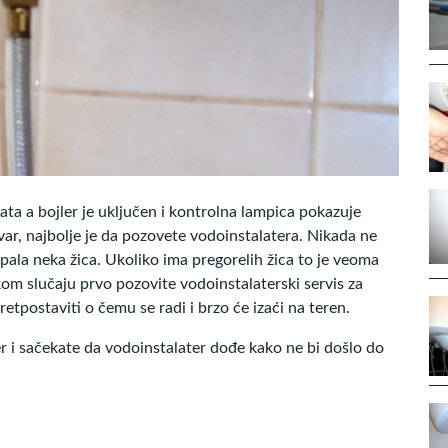
ata a bojler je uključen i kontrolna lampica pokazuje
kvar, najbolje je da pozovete vodoinstalatera. Nikada ne
otpala neka žica. Ukoliko ima pregorelih žica to je veoma
om slučaju prvo pozovite vodoinstalaterski servis za
etpostaviti o čemu se radi i brzo će izaći na teren.
er i sačekate da vodoinstalater dođe kako ne bi došlo do