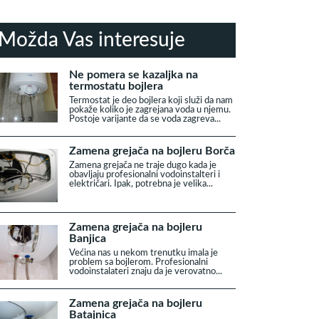
Možda Vas interesuje
Ne pomera se kazaljka na
termostatu bojlera
Termostat je deo bojlera koji služi da nam
pokaže koliko je zagrejana voda u njemu.
Postoje varijante da se voda zagreva...
Zamena grejača na bojleru Borča
Zamena grejača ne traje dugo kada je
obavljaju profesionalni vodoinstalteri i
električari. Ipak, potrebna je velika...
Zamena grejača na bojleru
Banjica
Većina nas u nekom trenutku imala je
problem sa bojlerom. Profesionalni
vodoinstalateri znaju da je verovatno...
Zamena grejača na bojleru
Batajnica