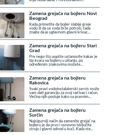
koje doba dana. Profesionalnim...
Zamena grejača na bojleru Novi
Beograd
Kada primetite da bojler slabije greje
vodu ili da se voda brže potroši, tada
znajte da je uglavnom glavni krivac...
Zamena grejača na bojleru Stari
Grad
Pre nego što uopšte ustanovite kakav je
tip kvara na bojleru u pitanju, po
određenim znakovima možete...
Zamena grejača na bojleru
Rakovica
Svaki pravi vodoinstalaterski servis može
vam dati garanciju za svoj rad kao i račun.
Većina njih posluje kako sa pravnim...
Zamena grejača na bojleru
Surčin
Najsigurniji način da zamenite grejač na
bojleru je da prvo i osnovno isključite
struju i glavni odvod u kući. Kada ste...