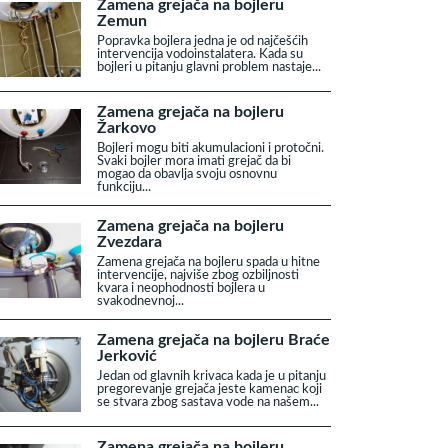
Zamena grejača na bojleru
Zemun
Popravka bojlera jedna je od najčešćih
intervencija vodoinstalatera. Kada su
bojleri u pitanju glavni problem nastaje...
Zamena grejača na bojleru
Žarkovo
Bojleri mogu biti akumulacioni i protočni.
Svaki bojler mora imati grejač da bi
mogao da obavlja svoju osnovnu
funkciju...
Zamena grejača na bojleru
Zvezdara
Zamena grejača na bojleru spada u hitne
intervencije, najviše zbog ozbiljnosti
kvara i neophodnosti bojlera u
svakodnevnoj...
Zamena grejača na bojleru Braće
Jerković
Jedan od glavnih krivaca kada je u pitanju
pregorevanje grejača jeste kamenac koji
se stvara zbog sastava vode na našem...
Zamena grejača na bojleru