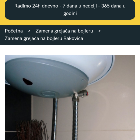
Radimo 24h dnevno - 7 dana u nedelji - 365 dana u
godini
Početna
>
Zamena grejača na bojleru
>
Zamena grejača na bojleru Rakovica