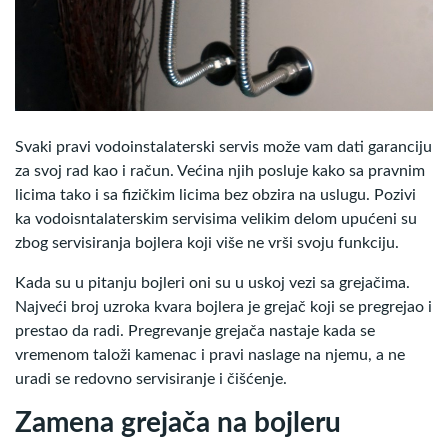
Svaki pravi vodoinstalaterski servis može vam dati garanciju
za svoj rad kao i račun. Većina njih posluje kako sa pravnim
licima tako i sa fizičkim licima bez obzira na uslugu. Pozivi
ka vodoisntalaterskim servisima velikim delom upućeni su
zbog servisiranja bojlera koji više ne vrši svoju funkciju.
Kada su u pitanju bojleri oni su u uskoj vezi sa grejačima.
Najveći broj uzroka kvara bojlera je grejač koji se pregrejao i
prestao da radi. Pregrevanje grejača nastaje kada se
vremenom taloži kamenac i pravi naslage na njemu, a ne
uradi se redovno servisiranje i čišćenje.
Zamena grejača na bojleru