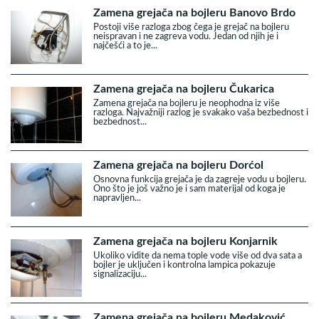
Zamena grejača na bojleru Banovo Brdo
Postoji više razloga zbog čega je grejač na bojleru
neispravan i ne zagreva vodu. Jedan od njih je i
najčešći a to je...
Zamena grejača na bojleru Čukarica
Zamena grejača na bojleru je neophodna iz više
razloga. Najvažniji razlog je svakako vaša bezbednost i
bezbednost...
Zamena grejača na bojleru Dorćol
Osnovna funkcija grejača je da zagreje vodu u bojleru.
Ono što je još važno je i sam materijal od koga je
napravljen...
Zamena grejača na bojleru Konjarnik
Ukoliko vidite da nema tople vode više od dva sata a
bojler je uključen i kontrolna lampica pokazuje
signalizaciju...
Zamena grejača na bojleru Medaković