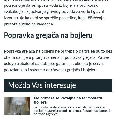
potrebno je da se ispusti voda iz bojlera a prvi korak
svakako je isključivanje glavnog odvoda za vodu i glavni
izvor struje kako bi se sprečile posledice, kao i čišććenje
presotale količine kamenca.
Popravka grejača na bojleru
Popravka grejača na bojleru ne bi trebalo da trajee dugo bez
obzira da li je u pitanju zamena ili popravka grejača. Za sve
usluge trebalo bi da dobijete garanciju, ukoliko je servis
pouzdan kao i savete o održavanju grejača i bojelera.
Možda Vas interesuje
Ne pomera se kazaljka na termostatu
bojlera
Termostat je deo bojlera koji služi da nam pokaže
koliko je zagrejana voda u njemu. Postoje varijante da
se voda zagreva...