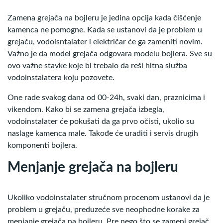
Zamena grejača na bojleru je jedina opcija kada čišćenje
kamenca ne pomogne. Kada se ustanovi da je problem u
grejaču, vodoisntalater i električar će ga zameniti novim.
Važno je da model grejača odgovara modelu bojlera. Sve su
ovo važne stavke koje bi trebalo da reši hitna služba
vodoinstalatera koju pozovete.
One rade svakog dana od 00-24h, svaki dan, praznicima i
vikendom. Kako bi se zamena grejača izbegla,
vodoinstalater će pokušati da ga prvo očisti, ukolio su
naslage kamenca male. Takođe će uraditi i servis drugih
komponenti bojlera.
Menjanje grejača na bojleru
Ukoliko vodoinstalater stručnom procenom ustanovi da je
problem u grejaču, preduzeće sve neophodne korake za
menjanje grejača na bojleru. Pre nego što se zameni grejač