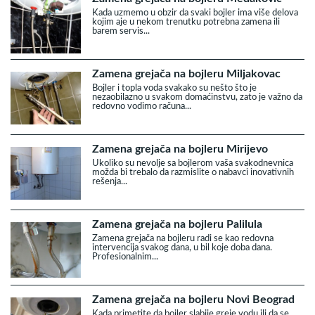
Kada uzmemo u obzir da svaki bojler ima više delova
kojim aje u nekom trenutku potrebna zamena ili
barem servis...
Zamena grejača na bojleru Miljakovac
Bojler i topla voda svakako su nešto što je
nezaobilazno u svakom domaćinstvu, zato je važno da
redovno vodimo računa...
Zamena grejača na bojleru Mirijevo
Ukoliko su nevolje sa bojlerom vaša svakodnevnica
možda bi trebalo da razmislite o nabavci inovativnih
rešenja...
Zamena grejača na bojleru Palilula
Zamena grejača na bojleru radi se kao redovna
intervencija svakog dana, u bil koje doba dana.
Profesionalnim...
Zamena grejača na bojleru Novi Beograd
Kada primetite da bojler slabije greje vodu ili da se