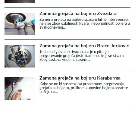
Zamena grejača na bojleru Zvezdara
Zamena grejača na bojleru spada u hitne intervencije,
najviše zbog ozbiljnosti kvara i neophodnosti bojlera u
svakodnevnoj...
Zamena grejača na bojleru Braće Jerković
Jedan od glavnih krivaca kada je u pitanju
pregorevanje grejača jeste kamenac koji se stvara
zbog sastava vode na našem...
Zamena grejača na bojleru Karaburma
Kako se ne bi susretali sa problemom pregrevanja
grejača na bojleru, prilikom kupovine bojlera obratite
pažnju na...