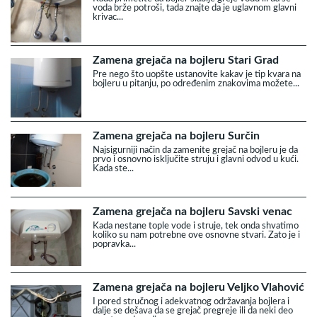
voda brže potroši, tada znajte da je uglavnom glavni
krivac...
Zamena grejača na bojleru Stari Grad
Pre nego što uopšte ustanovite kakav je tip kvara na
bojleru u pitanju, po određenim znakovima možete...
Zamena grejača na bojleru Surčin
Najsigurniji način da zamenite grejač na bojleru je da
prvo i osnovno isključite struju i glavni odvod u kući.
Kada ste...
Zamena grejača na bojleru Savski venac
Kada nestane tople vode i struje, tek onda shvatimo
koliko su nam potrebne ove osnovne stvari. Zato je i
popravka...
Zamena grejača na bojleru Veljko Vlahović
I pored stručnog i adekvatnog održavanja bojlera i
dalje se dešava da se grejač pregreje ili da neki deo