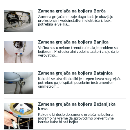
Zamena grejača na bojleru Borča
Zamena grejača ne traje dugo kada je obavljaju
profesionalni vodoinstalteri i električari. Ipak,
potrebna je velika...
Zamena grejača na bojleru Banjica
Većina nas u nekom trenutku imala je problem sa
bojlerom. Profesionalni vodoinstalateri znaju da je
verovatno...
Zamena grejača na bojleru Batajnica
Kako bi se utvrdilo koliki je stepen kvara na grejaču
potrebno ga je ispitati posebnim instrumentom
ommetrom...
Zamena grejača na bojleru Bežanijska
kosa
Kako ne bi došlo do zamene grejača na bojleru,
moramo na vreme da sprovodimo preventivne
korake kako bi naš bojler...