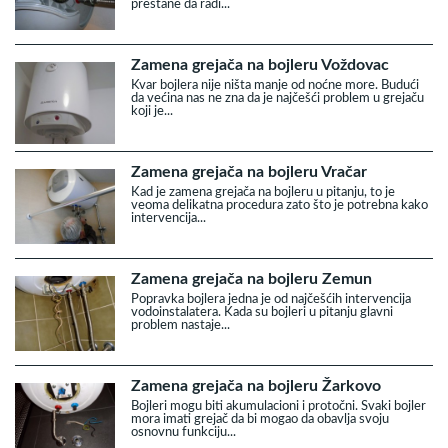
prestane da radi...
Zamena grejača na bojleru Voždovac
Kvar bojlera nije ništa manje od noćne more. Budući
da većina nas ne zna da je najčešći problem u grejaču
koji je...
Zamena grejača na bojleru Vračar
Kad je zamena grejača na bojleru u pitanju, to je
veoma delikatna procedura zato što je potrebna kako
intervencija...
Zamena grejača na bojleru Zemun
Popravka bojlera jedna je od najčešćih intervencija
vodoinstalatera. Kada su bojleri u pitanju glavni
problem nastaje...
Zamena grejača na bojleru Žarkovo
Bojleri mogu biti akumulacioni i protočni. Svaki bojler
mora imati grejač da bi mogao da obavlja svoju
osnovnu funkciju...