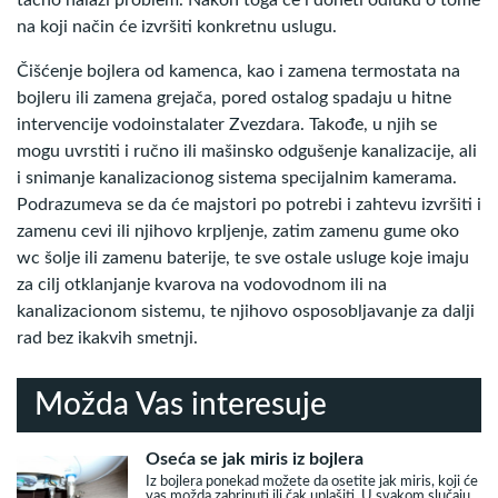
na koji način će izvršiti konkretnu uslugu.
Čišćenje bojlera od kamenca, kao i zamena termostata na
bojleru ili zamena grejača, pored ostalog spadaju u hitne
intervencije vodoinstalater Zvezdara. Takođe, u njih se
mogu uvrstiti i ručno ili mašinsko odgušenje kanalizacije, ali
i snimanje kanalizacionog sistema specijalnim kamerama.
Podrazumeva se da će majstori po potrebi i zahtevu izvršiti i
zamenu cevi ili njihovo krpljenje, zatim zamenu gume oko
wc šolje ili zamenu baterije, te sve ostale usluge koje imaju
za cilj otklanjanje kvarova na vodovodnom ili na
kanalizacionom sistemu, te njihovo osposobljavanje za dalji
rad bez ikakvih smetnji.
Možda Vas interesuje
Oseća se jak miris iz bojlera
Iz bojlera ponekad možete da osetite jak miris, koji će
vas možda zabrinuti ili čak uplašiti. U svakom slučaju,