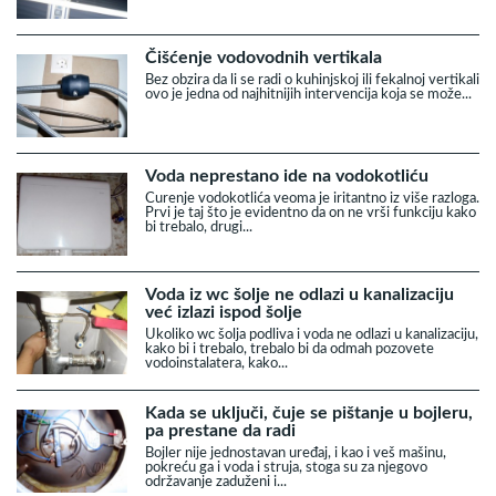
Čišćenje vodovodnih vertikala
Bez obzira da li se radi o kuhinjskoj ili fekalnoj vertikali
ovo je jedna od najhitnijih intervencija koja se može...
Voda neprestano ide na vodokotliću
Curenje vodokotlića veoma je iritantno iz više razloga.
Prvi je taj što je evidentno da on ne vrši funkciju kako
bi trebalo, drugi...
Voda iz wc šolje ne odlazi u kanalizaciju
već izlazi ispod šolje
Ukoliko wc šolja podliva i voda ne odlazi u kanalizaciju,
kako bi i trebalo, trebalo bi da odmah pozovete
vodoinstalatera, kako...
Kada se uključi, čuje se pištanje u bojleru,
pa prestane da radi
Bojler nije jednostavan uređaj, i kao i veš mašinu,
pokreću ga i voda i struja, stoga su za njegovo
održavanje zaduženi i...