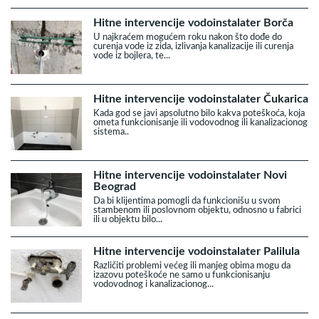
Hitne intervencije vodoinstalater Borča
U najkraćem mogućem roku nakon što dođe do
curenja vode iz zida, izlivanja kanalizacije ili curenja
vode iz bojlera, te...
Hitne intervencije vodoinstalater Čukarica
Kada god se javi apsolutno bilo kakva poteškoća, koja
ometa funkcionisanje ili vodovodnog ili kanalizacionog
sistema..
Hitne intervencije vodoinstalater Novi
Beograd
Da bi klijentima pomogli da funkcionišu u svom
stambenom ili poslovnom objektu, odnosno u fabrici
ili u objektu bilo...
Hitne intervencije vodoinstalater Palilula
Različiti problemi većeg ili manjeg obima mogu da
izazovu poteškoće ne samo u funkcionisanju
vodovodnog i kanalizacionog...