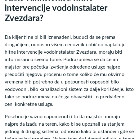
intervencije vodoinstalater
Zvezdara?
Da klijenti ne bi bili iznenađeni, budući da se prema
drugačijem, odnosno višem cenovniku obično naplaćuju
hitne intervencije vodoinstalater Zvezdara, moraju biti
informisani o svemu tome. Podrazumeva se da će im
majstor pre početka izvršenja određene usluge najpre
predočiti njegovu procenu o tome koliko će mu okvirno
vremena biti potrebno da u potpunosti osposobi bilo
vodovodni, bilo kanalizacioni sistem za dalje korišćenje. Isto
tako se podrazumeva da će ga obavestiti i o predviđenoj
ceni konkretne usluge.
Posebno je važno napomenuti i to da majstori moraju
najpre da izađu na teren, kako bi se upoznali sa stanjem
jednog ili drugog sistema, odnosno kako bi ustanovili gde se
tačno nalazi problem. Nakon toga će i doneti odluku o tome