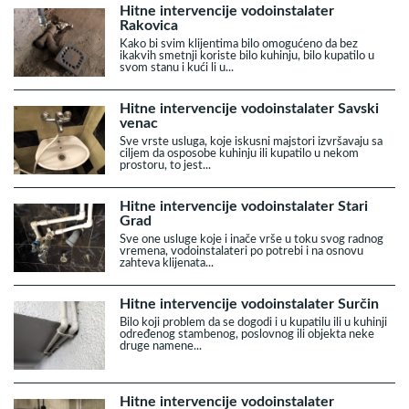
Hitne intervencije vodoinstalater
Rakovica
Kako bi svim klijentima bilo omogućeno da bez
ikakvih smetnji koriste bilo kuhinju, bilo kupatilo u
svom stanu i kući li u...
Hitne intervencije vodoinstalater Savski
venac
Sve vrste usluga, koje iskusni majstori izvršavaju sa
ciljem da osposobe kuhinju ili kupatilo u nekom
prostoru, to jest...
Hitne intervencije vodoinstalater Stari
Grad
Sve one usluge koje i inače vrše u toku svog radnog
vremena, vodoinstalateri po potrebi i na osnovu
zahteva klijenata...
Hitne intervencije vodoinstalater Surčin
Bilo koji problem da se dogodi i u kupatilu ili u kuhinji
određenog stambenog, poslovnog ili objekta neke
druge namene...
Hitne intervencije vodoinstalater