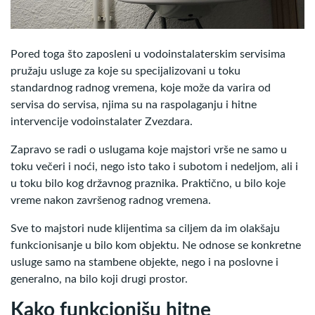
Pored toga što zaposleni u vodoinstalaterskim servisima
pružaju usluge za koje su specijalizovani u toku
standardnog radnog vremena, koje može da varira od
servisa do servisa, njima su na raspolaganju i hitne
intervencije vodoinstalater Zvezdara.
Zapravo se radi o uslugama koje majstori vrše ne samo u
toku večeri i noći, nego isto tako i subotom i nedeljom, ali i
u toku bilo kog državnog praznika. Praktično, u bilo koje
vreme nakon završenog radnog vremena.
Sve to majstori nude klijentima sa ciljem da im olakšaju
funkcionisanje u bilo kom objektu. Ne odnose se konkretne
usluge samo na stambene objekte, nego i na poslovne i
generalno, na bilo koji drugi prostor.
Kako funkcionišu hitne