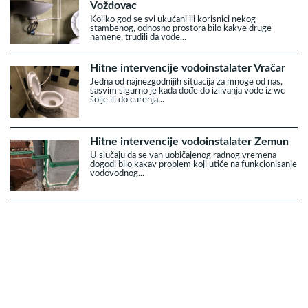
Voždovac
Koliko god se svi ukućani ili korisnici nekog
stambenog, odnosno prostora bilo kakve druge
namene, trudili da vode...
Hitne intervencije vodoinstalater Vračar
Jedna od najnezgodnijih situacija za mnoge od nas,
sasvim sigurno je kada dođe do izlivanja vode iz wc
šolje ili do curenja...
Hitne intervencije vodoinstalater Zemun
U slučaju da se van uobičajenog radnog vremena
dogodi bilo kakav problem koji utiče na funkcionisanje
vodovodnog...