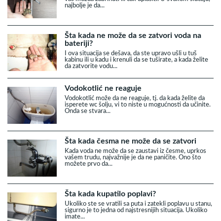
najbolje je da...
Šta kada ne može da se zatvori voda na
bateriji?
I ova situacija se dešava, da ste upravo ušli u tuš
kabinu ili u kadu i krenuli da se tuširate, a kada želite
da zatvorite vodu...
Vodokotlić ne reaguje
Vodokotlić može da ne reaguje, tj. da kada želite da
isperete wc šolju, vi to niste u mogućnosti da učinite.
Onda se stvara...
Šta kada česma ne može da se zatvori
Kada voda ne može da se zaustavi iz česme, uprkos
vašem trudu, najvažnije je da ne paničite. Ono što
možete prvo da...
Šta kada kupatilo poplavi?
Ukoliko ste se vratili sa puta i zatekli poplavu u stanu,
sigurno je to jedna od najstresnijih situacija. Ukoliko
imate...