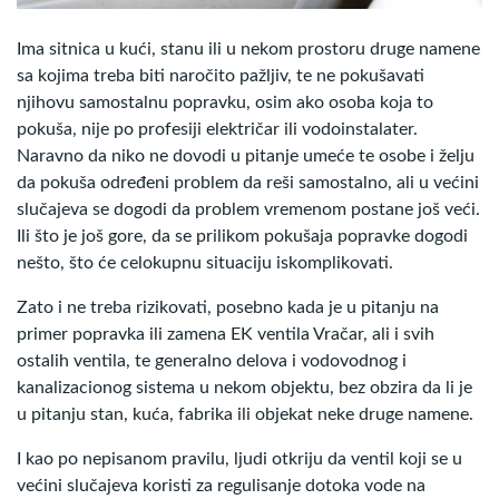
Ima sitnica u kući, stanu ili u nekom prostoru druge namene
sa kojima treba biti naročito pažljiv, te ne pokušavati
njihovu samostalnu popravku, osim ako osoba koja to
pokuša, nije po profesiji električar ili vodoinstalater.
Naravno da niko ne dovodi u pitanje umeće te osobe i želju
da pokuša određeni problem da reši samostalno, ali u većini
slučajeva se dogodi da problem vremenom postane još veći.
Ili što je još gore, da se prilikom pokušaja popravke dogodi
nešto, što će celokupnu situaciju iskomplikovati.
Zato i ne treba rizikovati, posebno kada je u pitanju na
primer popravka ili zamena EK ventila Vračar, ali i svih
ostalih ventila, te generalno delova i vodovodnog i
kanalizacionog sistema u nekom objektu, bez obzira da li je
u pitanju stan, kuća, fabrika ili objekat neke druge namene.
I kao po nepisanom pravilu, ljudi otkriju da ventil koji se u
većini slučajeva koristi za regulisanje dotoka vode na