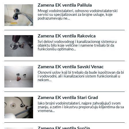
Zamena EK ventila Palilula
Mnogi vodoinstalateri, odnosno vodoinstalaterski
servisi su specijalizovani za brojne usluge, koje
podrazumevaju ne...
Zamena EK ventila Rakovica
Svi delovi vodovodnog i kanalizacionog sistema u
objektu bilo koje veličine i namene trebalo bi da
funkcionišu optimalno...
Zamena EK ventila Savski Venac
Osnovni uslov koji bi trebalo da bude ispoštovan da bi
i vodovodni, ali i kanalizacioni sistem funkcionisali u
nekom...
Zamena EK ventila Stari Grad
Iako brojni vodoinstalateri, najpre zahvaljujući svom
znanju, a zatim i iskustvu preporučuju klijentima da sa
vremena...
Zamena EK ventila Surčin