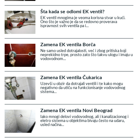
Šta kada se odlomi EK ventil?
EK ventil mnogima je veoma korisna stvar u kući.
Ono što je važno je da se redovno proverava
ispravnost svih ventila pa i...
Zamena EK ventila Borča
Ne samo usled dotrajalosti, već i zbog pritiska koji
neprekidno trpe, prosto zato što takvu ulogu i imaju u
vodovodnom...
Zamena EK ventila Čukarica
Uzevši u obzir da dotrajali ventili i te kako mogu
negativno da utiču na funkcionisanje vodovodnog
sistema...
Zamena EK ventila Novi Beograd
Iako mnogi delovi vodovodnog, ali i kanalizacionog i
eletro sistema u objektima bivaju često na udaru,
usled načina...