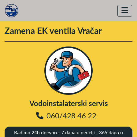
Zamena EK ventila Vračar
Vodoinstalaterski servis
060/428 46 22
Radimo 24h dnevno - 7 dana u nedelji - 365 dana u