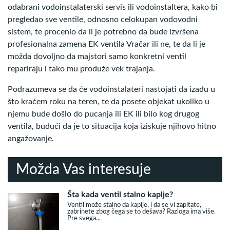
odabrani vodoinstalaterski servis ili vodoinstaltera, kako bi
pregledao sve ventile, odnosno celokupan vodovodni
sistem, te procenio da li je potrebno da bude izvršena
profesionalna zamena EK ventila Vračar ili ne, te da li je
možda dovoljno da majstori samo konkretni ventil
repariraju i tako mu produže vek trajanja.
Podrazumeva se da će vodoinstalateri nastojati da izađu u
što kraćem roku na teren, te da posete objekat ukoliko u
njemu bude došlo do pucanja ili EK ili bilo kog drugog
ventila, budući da je to situacija koja iziskuje njihovo hitno
angažovanje.
Možda Vas interesuje
Šta kada ventil stalno kaplje?
Ventil može stalno da kaplje, i da se vi zapitate,
zabrinete zbog čega se to dešava? Razloga ima više.
Pre svega...