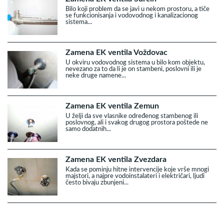
Bilo koji problem da se javi u nekom prostoru, a tiče
se funkcionisanja i vodovodnog i kanalizacionog
sistema...
Zamena EK ventila Voždovac
U okviru vodovodnog sistema u bilo kom objektu,
nevezano za to da li je on stambeni, poslovni ili je
neke druge namene...
Zamena EK ventila Zemun
U želji da sve vlasnike određenog stambenog ili
poslovnog, ali i svakog drugog prostora poštede ne
samo dodatnih...
Zamena EK ventila Zvezdara
Kada se pominju hitne intervencije koje vrše mnogi
majstori, a najpre vodoinstalateri i električari, ljudi
često bivaju zbunjeni...