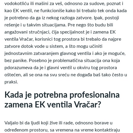
vodokotliću ili mašini za veš, odnosno za sudove, poznat i
kao EK ventil, ne funkcioniše kako bi trebalo tek onda kada
je potrebno da ga iz nekog razloga zatvore. Ipak, postoji
rešenje i u takvim situacijama. Pre nego što budu bili
angažovani stručnjaci, čija specijalnost je i zamena EK
ventila Vračar, korisnici tog prostora bi trebalo da najpre
zatvore dotok vode u sistem, a što mogu učiniti
jednostavnim zatvaranjem glavnog ventila i ako je moguće,
bez panike. Posebno je problematična situacija ona koja
pdorazumeva da je i glavni ventil u okviru tog prostora
oštećen, ali se ona na svu sreću ne događa baš tako često u
praksi.
Kada je potrebna profesionalna
zamena EK ventila Vračar?
Valjalo bi da ljudi koji žive ili rade, odnosno borave u
određenom prostoru, sa vremena na vreme kontaktiraju