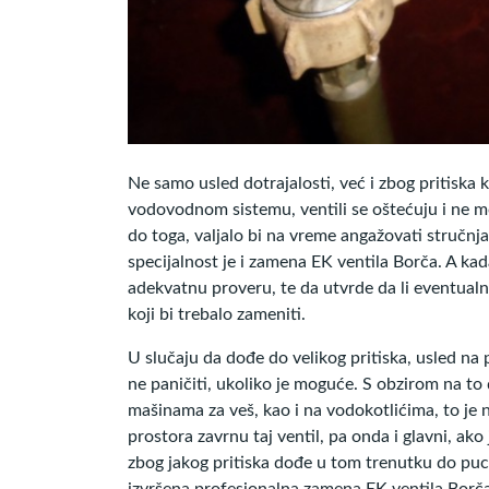
Ne samo usled dotrajalosti, već i zbog pritiska 
vodovodnom sistemu, ventili se oštećuju i ne m
do toga, valjalo bi na vreme angažovati stručnj
specijalnost je i zamena EK ventila Borča. A kada 
adekvatnu proveru, te da utvrde da li eventualno
koji bi trebalo zameniti.
U slučaju da dođe do velikog pritiska, usled na pr
ne paničiti, ukoliko je moguće. S obzirom na to
mašinama za veš, kao i na vodokotlićima, to je na
prostora zavrnu taj ventil, pa onda i glavni, a
zbog jakog pritiska dođe u tom trenutku do puc
izvršena profesionalna zamena EK ventila Borča,