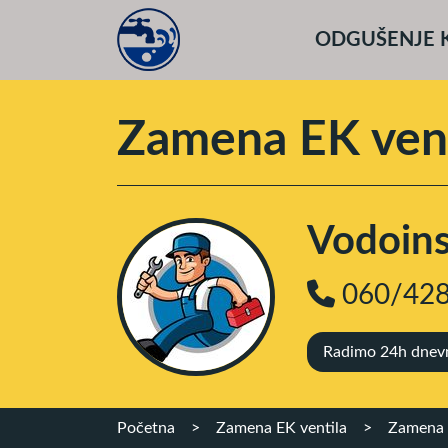
ODGUŠENJE 
Zamena EK vent
Vodoinst
060/428
Radimo 24h dnevno
Početna
>
Zamena EK ventila
>
Zamena 