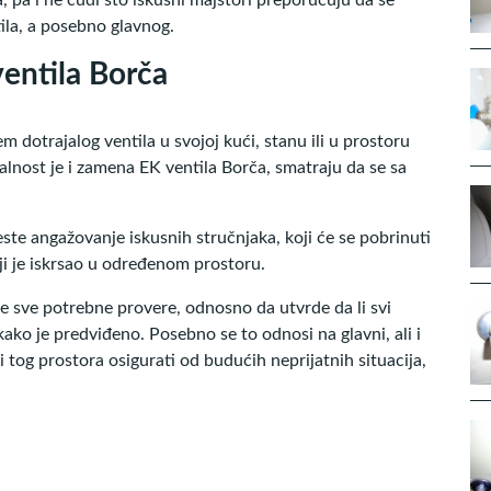
tila, a posebno glavnog.
entila Borča
 dotrajalog ventila u svojoj kući, stanu ili u prostoru
alnost je i zamena EK ventila Borča, smatraju da se sa
ste angažovanje iskusnih stručnjaka, koji će se pobrinuti
i je iskrsao u određenom prostoru.
rše sve potrebne provere, odnosno da utvrde da li svi
ko je predviđeno. Posebno se to odnosi na glavni, ali i
ci tog prostora osigurati od budućih neprijatnih situacija,