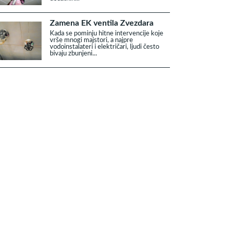
Zamena EK ventila Zvezdara
Kada se pominju hitne intervencije koje
vrše mnogi majstori, a najpre
vodoinstalateri i električari, ljudi često
bivaju zbunjeni...