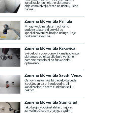
kanalizacionog i eletro sistema u
objektima bivaju često na udaru, usled
načina...
Zamena EK ventila Palilula
Mnogi vodoinstalateri, odnosno
vodoinstalaterski servisi su
specijalizovani za brojne usluge, koje
podrazumevaju ne...
Zamena EK ventila Rakovica
Svi delovi vodovodnog i kanalizacionog
sistema u objektu bilo koje veličine i
namene trebalo bi da funkcionišu
optimalno...
Zamena EK ventila Savski Venac
Osnovni uslov koji bi trebalo da bude
ispoštovan da bi i vodovodni, ali i
kanalizacioni sistem funkcionisali u
nekom...
Zamena EK ventila Stari Grad
Iako brojni vodoinstalateri, najpre
zahvaljujući svom znanju, a zatim i