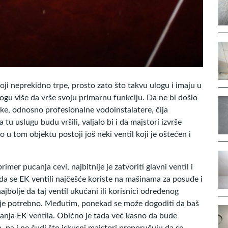
koji neprekidno trpe, prosto zato što takvu ulogu i imaju u
ogu više da vrše svoju primarnu funkciju. Da ne bi došlo
ake, odnosno profesionalne vodoinstalatere, čija
tu uslugu budu vršili, valjalo bi i da majstori izvrše
 u tom objektu postoji još neki ventil koji je oštećen i
imer pucanja cevi, najbitnije je zatvoriti glavni ventil i
 da se EK ventili najčešće koriste na mašinama za posuđe i
jbolje da taj ventil ukućani ili korisnici određenog
ko je potrebno. Međutim, ponekad se može dogoditi da baš
anja EK ventila. Obično je tada već kasno da bude
 pa i ne čudi što iskusni majstori preporučuju da se