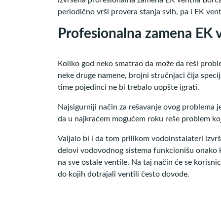
periodično vrši provera stanja svih, pa i EK ven
Profesionalna zamena EK v
Koliko god neko smatrao da može da reši problem
neke druge namene, brojni stručnjaci čija specij
time pojedinci ne bi trebalo uopšte igrati.
Najsigurniji način za rešavanje ovog problema je
da u najkraćem mogućem roku reše problem koj
Valjalo bi i da tom prilikom vodoinstalateri izv
delovi vodovodnog sistema funkcionišu onako ka
na sve ostale ventile. Na taj način će se korisni
do kojih dotrajali ventili često dovode.