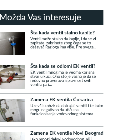
Možda Vas interesuje
Šta kada ventil stalno kaplje?
Ventil može stalno da kaplje, i da se vi
zapitate, zabrinete zbog čega se to
dešava? Razloga ima više. Pre svega...
Šta kada se odlomi EK ventil?
EK ventil mnogima je veoma korisna
stvar u kući. Ono što je važno je da se
redovno proverava ispravnost svih
ventila pa i...
Zamena EK ventila Čukarica
Uzevši u obzir da dotrajali ventili i te kako
mogu negativno da utiču na
funkcionisanje vodovodnog sistema...
Zamena EK ventila Novi Beograd
Iako mnogi delovi vodovodnog, ali i