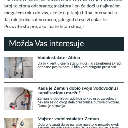
broj telefona odabranog majstora i on će doći u najkraćem
mogućem roku do vas, ako je u pitanju hitna intervencija.
Taj rok je oko sat vremena, gde god da se vi nalazite.
Pozovite što pre, ako imate hitan slučaj!
Možda Vas interesuje
Vodoinstalater Altina
Da bi klijent u čijem stanu, kući ili u stambenoj zgradi,
odnosno poslovnom ili bilo kom drugom prostoru...
Kada je Zemun dobio svoju vodovodnu i
kanalizacionu mrežu?
Zemun je deo Beograda koji je kao grad za sebe, i
nekada se do ovog dela prestonice putovalo vozom.
Danas je situacija...
Majstor vodoinstalater Zemun
Dobro je znati da se na naše majstore možete uvek