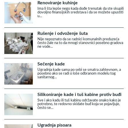
Renoviranje kuhinje
Ima li šta lepše nego kada dođe trenutak da ste skupili
dovoljno finansijskih sredstava i da se možete upustiti
u...
Rušenje i odvoženje šuta
Nije nepoznato da se radnici komunalnih preduzeća
često žale na to da mnogi stanovnici posebno gradova
ne vode...
Sečenje kade
Ugradnja kade sama po sebi se smatra zahtevnom, a
posebno ako se radi o loše odbranom modelu tog
sanitarnog...
Silikoniranje kade i tuš kabine protiv buđi
Sve i ako kadu ili tuš kabinu održavate onako kako je
potrebno, te redovno skidate buđ koja se pojavljuje,
često se...
Ugradnja pisoara