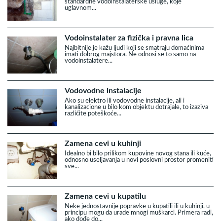
standardne vodoinstalaterske usluge, koje
uglavnom...
Vodoinstalater za fizička i pravna lica
Najbitnije je kažu ljudi koji se smatraju domaćinima
imati dobrog majstora. Ne odnosi se to samo na
vodoinstalatere...
Vodovodne instalacije
Ako su elektro ili vodovodne instalacije, ali i
kanalizacione u bilo kom objektu dotrajale, to izaziva
različite poteškoće...
Zamena cevi u kuhinji
Idealno bi bilo prilikom kupovine novog stana ili kuće,
odnosno useljavanja u novi poslovni prostor promeniti
sve...
Zamena cevi u kupatilu
Neke jednostavnije popravke u kupatili ili u kuhinji, u
principu mogu da urade mnogi muškarci. Primera radi,
ako dođe do...