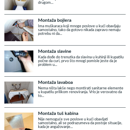
drugom...
Montaža bojlera
Ima muškaraca koji mnoge poslove u kući obavljaju
samostalno, tako da gotovo nikada zapravo nemaju
potrebu ni da...
Montaža slavine
Kada dođe do trenutka da slavina u kuhinji ili kupatilu
počne da curi, prvo što mnogi pomisle jeste da je
problem u...
Montaža lavaboa
Nema ništa lakše nego montirati sanitarne elemente
u kupatilu prilikom renoviranja. Vrlo je verovatno da
to...
Montaža tuš kabina
Nije nemoguće sve poslove u kući obavljati
samostalno, ali se podrazumeva da postoje situacije,
kada je angažovanje...