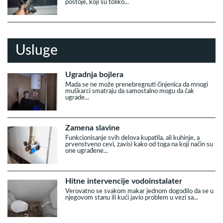
postoje, koji su toliko...
Usluge
Ugradnja bojlera
Mada se ne može prenebregnuti činjenica da mnogi
muškarci smatraju da samostalno mogu da čak
ugrade...
Zamena slavine
Funkcionisanje svih delova kupatila, ali kuhinje, a
prvenstveno cevi, zavisi kako od toga na koji način su
one ugrađene...
Hitne intervencije vodoinstalater
Verovatno se svakom makar jednom dogodilo da se u
njegovom stanu ili kući javio problem u vezi sa...