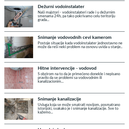
Dežurni vodoinstalater
Naši majstori - vodoinstalateri rade i u dežurnim
smenama 24h, pa tako pokrivamo celu teritoriju
grada...
Snimanje vodovodnih cevi kamerom
Postoje situacije kada vodoinstalater jednostavno ne
može da reši neki problem na osnovu uvida u stanje..
Hitne intervencije - vodovod
S obzirom na to da je primećeno donekle i nepisano
pravilo da se problemi sa vodovodnim ili
kanalizacionim...
Snimanje kanalizacije
Usluga koja se može smatrati novijom, posmatrano
istorijski, svakako je i snimanje kanalizacije. Sve to
kažemo...