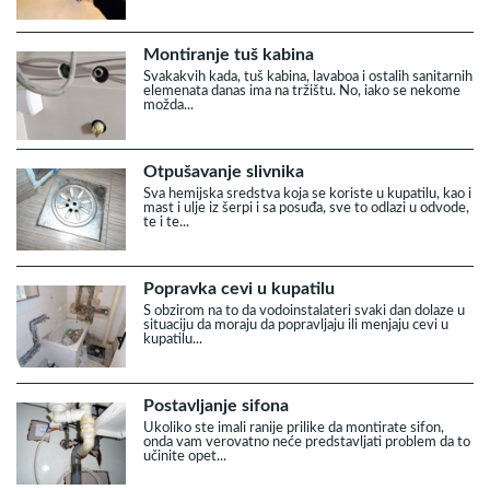
Montiranje tuš kabina
Svakakvih kada, tuš kabina, lavaboa i ostalih sanitarnih
elemenata danas ima na tržištu. No, iako se nekome
možda...
Otpušavanje slivnika
Sva hemijska sredstva koja se koriste u kupatilu, kao i
mast i ulje iz šerpi i sa posuđa, sve to odlazi u odvode,
te i te...
Popravka cevi u kupatilu
S obzirom na to da vodoinstalateri svaki dan dolaze u
situaciju da moraju da popravljaju ili menjaju cevi u
kupatilu...
Postavljanje sifona
Ukoliko ste imali ranije prilike da montirate sifon,
onda vam verovatno neće predstavljati problem da to
učinite opet...