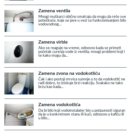
Zamena ventila
Mnogi muškarci obično smatraju da mogu da reše sve
poteškoće, koje se jave u vezi sa funkcionisanjem bilo
vodovodnog...
Zamena virble
Ako se reaguje na vreme, odnosno kada se primeti
početak curenja vode iz ventila, mnogi problemi koji i
te kako mogu da...
Zamena zvona na vodokotliću
Čak i ako postoji mrvica sumnje u to da vodokotlić ne
radi dobro, to iziskuje brzi reakciju. Svakako ne tako
brzu kao kada...
Zamena vodokotlića
Da bi bilo koji vodoinstalater bio u potpunosti siguran
da je u konkretnom stanu ili kući, odnosno u kafiću ili
u bilo...