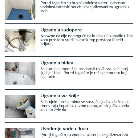
Pored toga što su brojni vodoinstalateri, odnosno
vodoinstalaterski servisi specijalizovani za ugradnju
svih...
Ugradnja sudopere
Naravno da nije nemoguće da kuhinju ili kupatilo u bilo
kom prostoru sredi i vlasnik tog prostora ili neki
prijatelj...
Ugradnja bidea
Sanitarni element čije prednosti uviđa sve veći broj
ljudi je i bide. Pored toga što je reč o elementu koji
nije tako...
Ugradnja wc šolje
Sa brojnim problemima se susreću ljudi kada žele da
renoviraju kupatilo u svom domu, ali isključivo onda
kada to žele da...
Uvođenje vode u kuću
Pored toga što su vodoinstalateri specijalizovani za