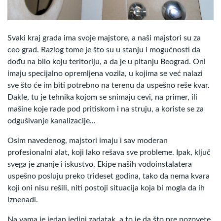
Svaki kraj grada ima svoje majstore, a naši majstori su za
ceo grad. Razlog tome je što su u stanju i mogućnosti da
dođu na bilo koju teritoriju, a da je u pitanju Beograd. Oni
imaju specijalno opremljena vozila, u kojima se već nalazi
sve što će im biti potrebno na terenu da uspešno reše kvar.
Dakle, tu je tehnika kojom se snimaju cevi, na primer, ili
mašine koje rade pod pritiskom i na struju, a koriste se za
odgušivanje kanalizacije...
Osim navedenog, majstori imaju i sav moderan
profesionalni alat, koji lako rešava sve probleme. Ipak, ključ
svega je znanje i iskustvo. Ekipe naših vodoinstalatera
uspešno posluju preko trideset godina, tako da nema kvara
koji oni nisu rešili, niti postoji situacija koja bi mogla da ih
iznenadi.
Na vama je jedan jedini zadatak, a to je da što pre pozovete