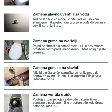
Zamena glavnog ventila za vodu
Jedino što bilo ko može učiniti ukoliko u nekom
stambenom ili poslovnom prostoru dođe do pucanja
cevi ili curenja, što...
Zamena gume na wc šolji
Pojedine situacije u domaćinstvu, ali i u poslovnom
prostoru često prođu neopaženo. Jedna od njih jeste i
curenje...
Zamena gumice na slavini
Nije bilo ništa lakše za muškarce ranije nego da
poprave slavinu u kuhinji ili u kupatilu. Bilo je vrlo
jednostavno da...
Zamena ventila u zidu
Postoje situacije koje se dogode u stanu ili kući,
odnosno u poslovnom ili u prostoru bilo koje druge
namene, kada je...