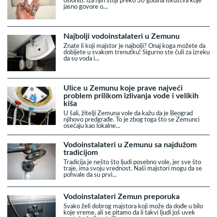
osloniti. Iza njih stoji preko 30 godina iskustva koje
jasno govore o...
Najbolji vodoinstalateri u Zemunu
Znate li koji majstor je najbolji? Onaj koga možete da
dobijete u svakom trenutku! Sigurno ste čuli za izreku
da su voda i...
Ulice u Zemunu koje prave najveći
problem prilikom izlivanja vode i velikih
kiša
U šali, žitelji Zemuna vole da kažu da je Beograd
njihovo predgrađe. To je zbog toga što se Zemunci
osećaju kao lokalne...
Vodoinstalateri u Zemunu sa najdužom
tradicijom
Tradicija je nešto što ljudi posebno vole, jer sve što
traje, ima svoju vrednost. Naši majstori mogu da se
pohvale da su prvi...
Vodoinstalateri Zemun preporuka
Svako želi dobrog majstora koji može da dođe u bilo
koje vreme, ali se pitamo da li takvi ljudi još uvek