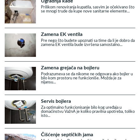
Ugradnja kade
Prilikom renoviranja kupatila, sasvim je očekivano što
se mnogi trude da kupe nove sanitarne elemente...
Zamena EK ventila
Pre nego što budete upoznati sa time da li je dobro da
zamena EK ventila bude izvršena samostalno...
Zamena grejača na bojleru
Podrazumeva se da nikome ne odgovara ako bojler u
bilo kom prostoru ne funkcioniše. Možda je za
nijansu...
Servis bojlera
Za optimalno funkcionisanje bilo kog uređaja u
domaćinstvu VažnA je koliko pravilna upotreba, toliko
isto...
Čišćenje septičkih jama