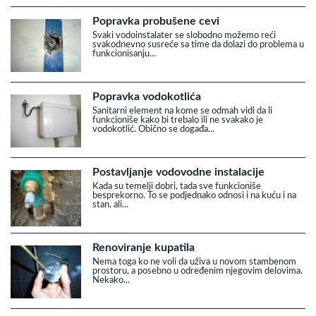
Popravka probušene cevi
Svaki vodoinstalater se slobodno možemo reći
svakodnevno susreće sa time da dolazi do problema u
funkcionisanju...
Popravka vodokotlića
Sanitarni element na kome se odmah vidi da li
funkcioniše kako bi trebalo ili ne svakako je
vodokotlić. Obično se događa...
Postavljanje vodovodne instalacije
Kada su temelji dobri, tada sve funkcioniše
besprekorno. To se podjednako odnosi i na kuću i na
stan, ali...
Renoviranje kupatila
Nema toga ko ne voli da uživa u novom stambenom
prostoru, a posebno u određenim njegovim delovima.
Nekako...