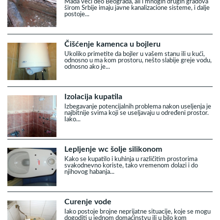
Mada veći deo Beograda, ali i mnogih drugih gradova
širom Srbije imaju javne kanalizacione sisteme, i dalje
postoje...
Čišćenje kamenca u bojleru
Ukoliko primetite da bojler u vašem stanu ili u kući,
odnosno u ma kom prostoru, nešto slabije greje vodu,
odnosno ako je...
Izolacija kupatila
Izbegavanje potencijalnih problema nakon useljenja je
najbitnije svima koji se useljavaju u određeni prostor.
Iako...
Lepljenje wc šolje silikonom
Kako se kupatilo i kuhinja u različitim prostorima
svakodnevno koriste, tako vremenom dolazi i do
njihovog habanja...
Curenje vode
Iako postoje brojne neprijatne situacije, koje se mogu
dogoditi u jednom domaćinstvu ili u bilo kom