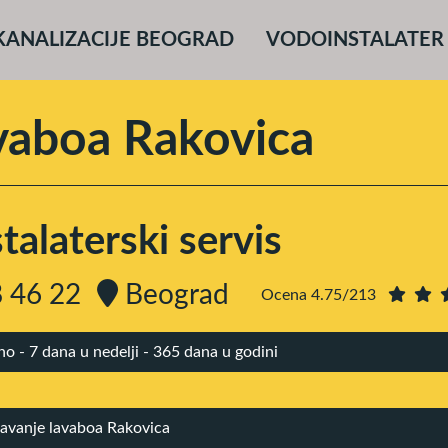
KANALIZACIJE BEOGRAD
VODOINSTALATER
vaboa Rakovica
alaterski servis
 46 22
Beograd
Ocena 4.75/213
 - 7 dana u nedelji - 365 dana u godini
avanje lavaboa Rakovica