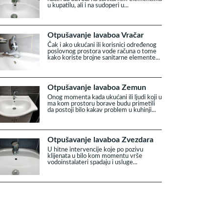
u kupatilu, ali i na sudoperi u...
Otpušavanje lavaboa Vračar
Čak i ako ukućani ili korisnici određenog
poslovnog prostora vode računa o tome
kako koriste brojne sanitarne elemente...
Otpušavanje lavaboa Zemun
Onog momenta kada ukućani ili ljudi koji u
ma kom prostoru borave budu primetili
da postoji bilo kakav problem u kuhinji...
Otpušavanje lavaboa Zvezdara
U hitne intervencije koje po pozivu
klijenata u bilo kom momentu vrše
vodoinstalateri spadaju i usluge...