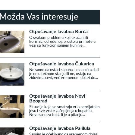
Možda Vas interesuje
Otpušavanje lavaboa Borča
O svakom problemu koji ukućani ili
korisnici određenog prostora primete u
vezi sa funkcionisanjem kuhinje...
Otpušavanje lavaboa Čukarica
Ne samo da ostaci sapuna, bez obzira da li
je on u tečnom stanju ili ne, ostaju na
zidovima cevi, već vremenom dolazi do...
Otpušavanje lavaboa Novi
Beograd
Situacije koje se smatraju vrlo neprijatnim
jesu i sve vrste začepljenja u kupatilu.
Nevezano za to da li je u pitanju...
Otpušavanje lavaboa Palilula
Sasvim je očekivano da vremenom dolazi