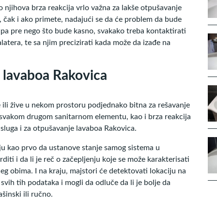
vo njihova brza reakcija vrlo važna za lakše otpušavanje
, čak i ako primete, nadajući se da će problem da bude
, pa pre nego što bude kasno, svakako treba kontaktirati
alatera, te sa njim precizirati kada može da izađe na
 lavaboa Rakovica
ade ili žive u nekom prostoru podjednako bitna za rešavanje
 svakom drugom sanitarnom elementu, kao i brza reakcija
 usluga i za otpušavanje lavaboa Rakovica.
aju kao prvo da ustanove stanje samog sistema u
i i da li je reč o začepljenju koje se može karakterisati
eg obima. I na kraju, majstori će detektovati lokaciju na
svih tih podataka i mogli da odluče da li je bolje da
inski ili ručno.