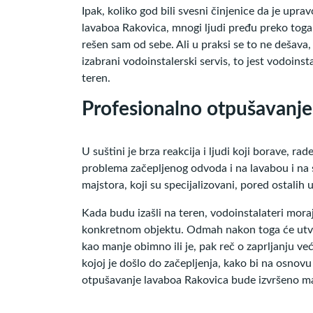
Ipak, koliko god bili svesni činjenice da je upra
lavaboa Rakovica, mnogi ljudi pređu preko toga
rešen sam od sebe. Ali u praksi se to ne dešava
izabrani vodoinstalerski servis, to jest vodoinst
teren.
Profesionalno otpušavanje
U suštini je brza reakcija i ljudi koji borave, r
problema začepljenog odvoda i na lavabou i na
majstora, koji su specijalizovani, pored ostalih
Kada budu izašli na teren, vodoinstalateri mor
konkretnom objektu. Odmah nakon toga će utvrdit
kao manje obimno ili je, pak reč o zaprljanju već
kojoj je došlo do začepljenja, kako bi na osnovu 
otpušavanje lavaboa Rakovica bude izvršeno maš