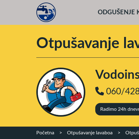
ODGUŠENJE 
Otpušavanje la
Vodoinst
060/428
Radimo 24h dnevno
Početna
>
Otpušavanje lavaboa
>
Otpuš