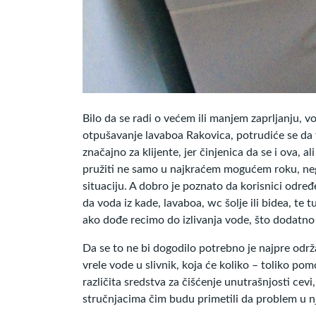
Bilo da se radi o većem ili manjem zaprljanju, vo
otpušavanje lavaboa Rakovica, potrudiće se da t
značajno za klijente, jer činjenica da se i ova, 
pružiti ne samo u najkraćem mogućem roku, neg
situaciju. A dobro je poznato da korisnici odre
da voda iz kade, lavaboa, wc šolje ili bidea, te t
ako dođe recimo do izlivanja vode, što dodatno
Da se to ne bi dogodilo potrebno je najpre održ
vrele vode u slivnik, koja će koliko – toliko pomo
različita sredstva za čišćenje unutrašnjosti cevi
stručnjacima čim budu primetili da problem u n