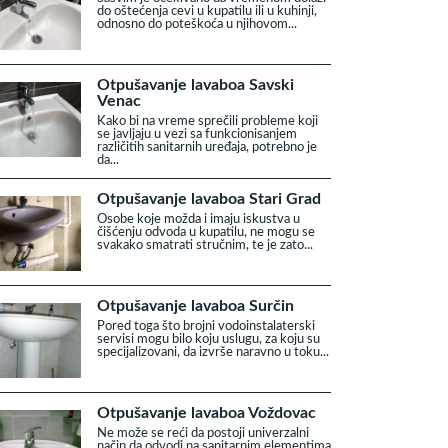
do oštećenja cevi u kupatilu ili u kuhinji,
odnosno do poteškoća u njihovom...
Otpušavanje lavaboa Savski
Venac
Kako bi na vreme sprečili probleme koji
se javljaju u vezi sa funkcionisanjem
različitih sanitarnih uređaja, potrebno je
da...
Otpušavanje lavaboa Stari Grad
Osobe koje možda i imaju iskustva u
čišćenju odvoda u kupatilu, ne mogu se
svakako smatrati stručnim, te je zato...
Otpušavanje lavaboa Surčin
Pored toga što brojni vodoinstalaterski
servisi mogu bilo koju uslugu, za koju su
specijalizovani, da izvrše naravno u toku...
Otpušavanje lavaboa Voždovac
Ne može se reći da postoji univerzalni
način da odvodi na sanitarnim elementima