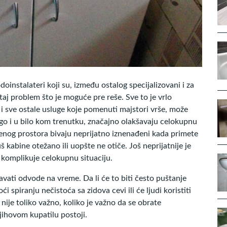
doinstalateri koji su, između ostalog specijalizovani i za
aj problem što je moguće pre reše. Sve to je vrlo
ali i sve ostale usluge koje pomenuti majstori vrše, može
o i u bilo kom trenutku, značajno olakšavaju celokupnu
đenog prostora bivaju neprijatno iznenađeni kada primete
uš kabine otežano ili uopšte ne otiče. Još neprijatnije je
 komplikuje celokupnu situaciju.
avati odvode na vreme. Da li će to biti često puštanje
ći spiranju nečistoća sa zidova cevi ili će ljudi koristiti
, nije toliko važno, koliko je važno da se obrate
jihovom kupatilu postoji.