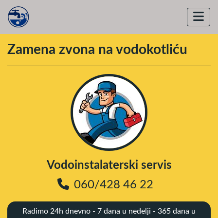
Zamena zvona na vodokotliću
Vodoinstalaterski servis
060/428 46 22
Radimo 24h dnevno - 7 dana u nedelji - 365 dana u