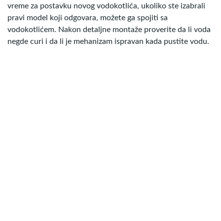
vreme za postavku novog vodokotlića, ukoliko ste izabrali
pravi model koji odgovara, možete ga spojiti sa
vodokotlićem. Nakon detaljne montaže proverite da li voda
negde curi i da li je mehanizam ispravan kada pustite vodu.