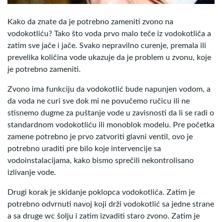
Kako da znate da je potrebno zameniti zvono na
vodokotliću? Tako što voda prvo malo teče iz vodokotliča a
zatim sve jače i jače. Svako nepravilno curenje, premala ili
prevelika količina vode ukazuje da je problem u zvonu, koje
je potrebno zameniti.
Zvono ima funkciju da vodokotlić bude napunjen vodom, a
da voda ne curi sve dok mi ne povučemo ručicu ili ne
stisnemo dugme za puštanje vode u zavisnosti da li se radi o
standardnom vodokotliću ili monoblok modelu. Pre početka
zamene potrebno je prvo zatvoriti glavni ventil, ovo je
potrebno uraditi pre bilo koje intervencije sa
vodoinstalacijama, kako bismo sprečili nekontrolisano
izlivanje vode.
Drugi korak je skidanje poklopca vodokotlića. Zatim je
potrebno odvrnuti navoj koji drži vodokotlić sa jedne strane
a sa druge wc šolju i zatim izvaditi staro zvono. Zatim je