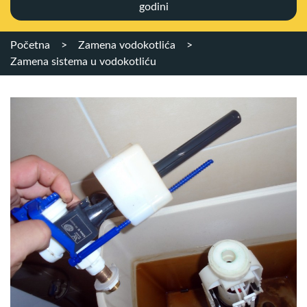
godini
Početna
>
Zamena vodokotlića
>
Zamena sistema u vodokotliću