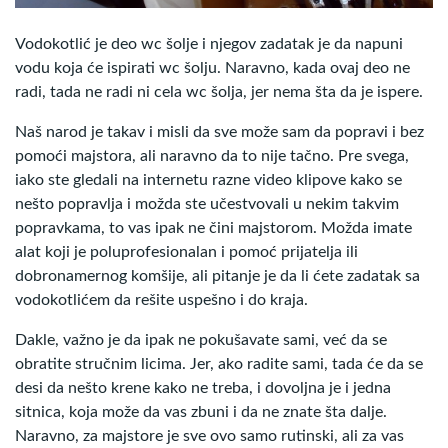
Vodokotlić je deo wc šolje i njegov zadatak je da napuni
vodu koja će ispirati wc šolju. Naravno, kada ovaj deo ne
radi, tada ne radi ni cela wc šolja, jer nema šta da je ispere.
Naš narod je takav i misli da sve može sam da popravi i bez
pomoći majstora, ali naravno da to nije tačno. Pre svega,
iako ste gledali na internetu razne video klipove kako se
nešto popravlja i možda ste učestvovali u nekim takvim
popravkama, to vas ipak ne čini majstorom. Možda imate
alat koji je poluprofesionalan i pomoć prijatelja ili
dobronamernog komšije, ali pitanje je da li ćete zadatak sa
vodokotlićem da rešite uspešno i do kraja.
Dakle, važno je da ipak ne pokušavate sami, već da se
obratite stručnim licima. Jer, ako radite sami, tada će da se
desi da nešto krene kako ne treba, i dovoljna je i jedna
sitnica, koja može da vas zbuni i da ne znate šta dalje.
Naravno, za majstore je sve ovo samo rutinski, ali za vas