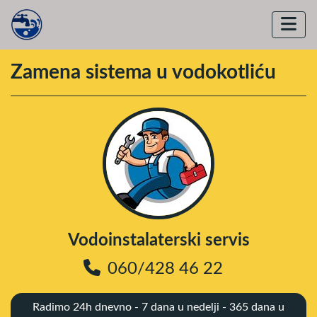
Zamena sistema u vodokotliću
Vodoinstalaterski servis
060/428 46 22
Radimo 24h dnevno - 7 dana u nedelji - 365 dana u