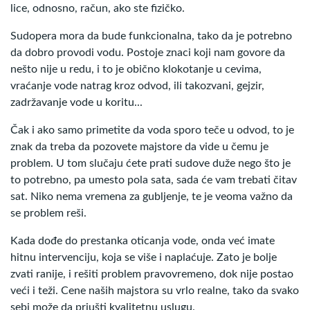
lice, odnosno, račun, ako ste fizičko.
Sudopera mora da bude funkcionalna, tako da je potrebno
da dobro provodi vodu. Postoje znaci koji nam govore da
nešto nije u redu, i to je obično klokotanje u cevima,
vraćanje vode natrag kroz odvod, ili takozvani, gejzir,
zadržavanje vode u koritu...
Čak i ako samo primetite da voda sporo teče u odvod, to je
znak da treba da pozovete majstore da vide u čemu je
problem. U tom slučaju ćete prati sudove duže nego što je
to potrebno, pa umesto pola sata, sada će vam trebati čitav
sat. Niko nema vremena za gubljenje, te je veoma važno da
se problem reši.
Kada dođe do prestanka oticanja vode, onda već imate
hitnu intervenciju, koja se više i naplaćuje. Zato je bolje
zvati ranije, i rešiti problem pravovremeno, dok nije postao
veći i teži. Cene naših majstora su vrlo realne, tako da svako
sebi može da priušti kvalitetnu uslugu.