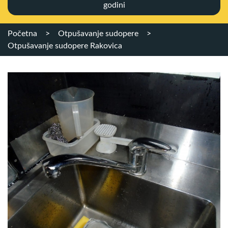
godini
Početna
>
Otpušavanje sudopere
>
Otpušavanje sudopere Rakovica