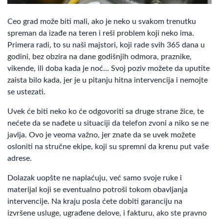
Ceo grad može biti mali, ako je neko u svakom trenutku
spreman da izađe na teren i reši problem koji neko ima.
Primera radi, to su naši majstori, koji rade svih 365 dana u
godini, bez obzira na dane godišnjih odmora, praznike,
vikende, ili doba kada je noć... Svoj poziv možete da uputite
zaista bilo kada, jer je u pitanju hitna intervencija i nemojte
se ustezati.
Uvek će biti neko ko će odgovoriti sa druge strane žice, te
nećete da se nađete u situaciji da telefon zvoni a niko se ne
javlja. Ovo je veoma važno, jer znate da se uvek možete
osloniti na stručne ekipe, koji su spremni da krenu put vaše
adrese.
Dolazak uopšte ne naplaćuju, već samo svoje ruke i
materijal koji se eventualno potroši tokom obavljanja
intervencije. Na kraju posla ćete dobiti garanciju na
izvršene usluge, ugrađene delove, i fakturu, ako ste pravno