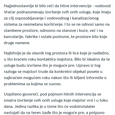
Najjednostavnije bi bilo reći da hitne intervencije - vodovod
Vračar podrazumevaju izvršenje svih onih usluga, koje imaju
za cilj osposobljavanje i vodovodnog i kanalizacionog
sistema za nesmetano korišćenje. I to se ne odnosi samo na
stambene prostore, odnosno na stanove i kuće, već i na
kancelarije, fabrike i ostale poslovne, te prostore bilo koje
druge namene.
Najbitnije je da vlasnik tog prostora ili lice koje je nadležno,
u što kraćem roku kontaktira majstora. Bilo bi idealno da te
usluge budu izvršene što je moguće pre. Upravo iz tog
razloga se majstori trude da konkretni objekat posete u
najkraćem mogućem roku nakon što ih klijent informiše o
problemima sa kojima se susreo.
Uopšteno govoreći, pod pojmom hitnih intervencija se
smatra izvršenje svih onih usluga koje majstor vrsi i u toku
dana. Jedina razlika je u tome što će vodoinstalater
nastojati da na teren izađe što je moguće pre, a potpuno