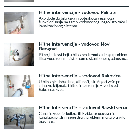
Hitne intervencije - vodovod Palilula
Ako dođe do bilo kakvih poteškoća vezano za
funkcionisanje ne samo vodovodnog, nego isto tako i
kanalizacionog sistema...
Hitne intervencije - vodovod Novi
Beograd
Bitno je da svi koji u bilo kom trenutku imaju problem
ili sa vodovodnim sistemom u stambenom, odnosno...
Hitne intervencije – vodovod Rakovica
U bilo koje doba dana, ali i noći, stručnjaci vrše po
zahtevu klijenata i hitne intervencije – vodovod
Rakovica. Sve...
Hitne intervencije – vodovod Savski venac
Curenje vode iz bojlera ili iz zida, te odgušenje
kanalizacije, ali i mnogi drugi problemi mogu biti vrlo
brzo i sa...