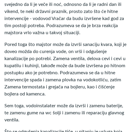
svejedno da li je veče ili noć, odnosno da li je radni dan ili
vikend, te neki državni praznik, prosto zato što će hitne
intervencije - vodovod Vračar da budu izvršene kad god za
tim postoji potreba. Podrazumeva se da je brza reakcija
majstora vrlo važna u takvoj situaciji.
Pored toga što majstor može da izvrši sanaciju kvara, koji je
doveo možda do curenja vode, on vrši i odgušenje
kanalizacije po potrebi. Zamena ventila, delova cevi i cevi u
kupatilu i kuhinji, takođe može da bude izvršena po hitnom
postupku ako je potrebno. Podrazumeva se da u hitne
intervencije spada i zamena plovka na vodokotliću, zatim
Zamena termostata i grejača na bojleru, kao i čišćenje
bojlera od kamenca.
Sem toga, vodoinstalater može da izvrši i zamenu baterije,
te zamenu gume na wc šolji i zamenu ili reparaciju glavnog
ventila.
Što se odgušenja kanalizacije tiče, u pitanju je usluga koja