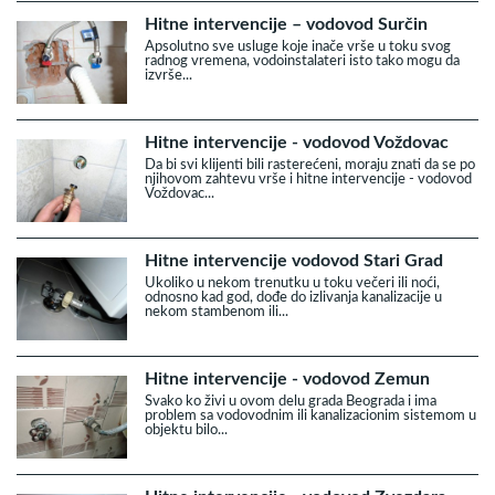
Hitne intervencije – vodovod Surčin
Apsolutno sve usluge koje inače vrše u toku svog
radnog vremena, vodoinstalateri isto tako mogu da
izvrše...
Hitne intervencije - vodovod Voždovac
Da bi svi klijenti bili rasterećeni, moraju znati da se po
njihovom zahtevu vrše i hitne intervencije - vodovod
Voždovac...
Hitne intervencije vodovod Stari Grad
Ukoliko u nekom trenutku u toku večeri ili noći,
odnosno kad god, dođe do izlivanja kanalizacije u
nekom stambenom ili...
Hitne intervencije - vodovod Zemun
Svako ko živi u ovom delu grada Beograda i ima
problem sa vodovodnim ili kanalizacionim sistemom u
objektu bilo...