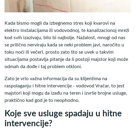
Kada bismo mogli da izbegnemo stres koji kvarovi na
elektro instalacijama ili vodovodnoj, te kanalizacionoj mreži
kod svih izazivaju, bilo bi najbolje. Nažalost, mnogi od nas
se prilično nerviraju kada se neki problem javi, naročito u
toku noći ili večeri, prosto zato što se uvek u takvim
situacijama postavlja pitanje da li postoji majstor koji može
odmah da dođe i taj problem otkloni.
Zato je vrlo važna informacija da su klijentima na
raspolaganju i hitne intervencije - vodovod Vračar, to jest
majstori koji mogu da izađu na teren i izvrše brojne usluge,
praktično kad god je to neophodno.
Koje sve usluge spadaju u hitne
intervencije?