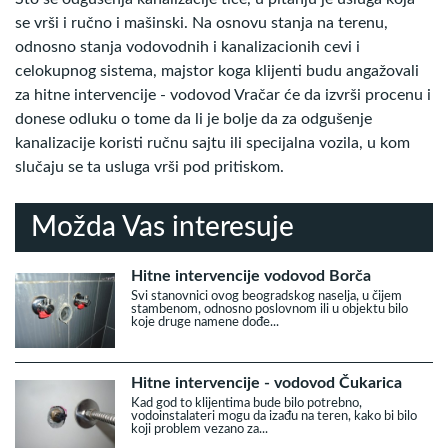
se vrši i ručno i mašinski. Na osnovu stanja na terenu,
odnosno stanja vodovodnih i kanalizacionih cevi i
celokupnog sistema, majstor koga klijenti budu angažovali
za hitne intervencije - vodovod Vračar će da izvrši procenu i
donese odluku o tome da li je bolje da za odgušenje
kanalizacije koristi ručnu sajtu ili specijalna vozila, u kom
slučaju se ta usluga vrši pod pritiskom.
Možda Vas interesuje
Hitne intervencije vodovod Borča
Svi stanovnici ovog beogradskog naselja, u čijem
stambenom, odnosno poslovnom ili u objektu bilo
koje druge namene dođe...
Hitne intervencije - vodovod Čukarica
Kad god to klijentima bude bilo potrebno,
vodoinstalateri mogu da izađu na teren, kako bi bilo
koji problem vezano za...