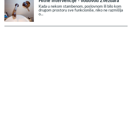
Hitne intervencije - vodovod Zvezdara
Kada u nekom stambenom, poslovnom ili bilo kom
drugom prostoru sve funkcioniše, niko ne razmišlja
o...