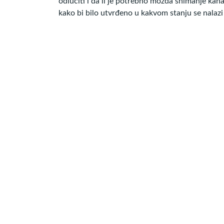
odlučiti i da li je potrebno možda snimanje ka
kako bi bilo utvrđeno u kakvom stanju se nalazi