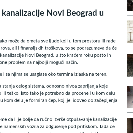
 kanalizacije Novi Beograd u
kako može da ometa sve ljude koji u tom prostoru ili rade
rova, ali i finansijskih troškova, to se podrazumeva da će
e kanalizacije Novi Beograd, u što kraćem roku pošto ih
klone problem na najbolji mogući način.
te i sa njima se usaglase oko termina izlaska na teren.
 stanja celog sistema, odnosno nivoa zaprljanja koje
 ili teško. Isto tako je potrebno da procene i u kom delu
 u kom delu je formiran čep, koji je idoveo do začepljenja
e da li je bolje da ručno izvrše otpušavanje kanalizacije
je namenskih vozila za odgušenje pod pritiskom. Tada će