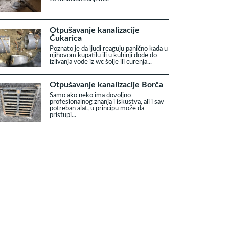
Otpušavanje kanalizacije
Čukarica
Poznato je da ljudi reaguju panično kada u
njihovom kupatilu ili u kuhinji dođe do
izlivanja vode iz wc šolje ili curenja...
Otpušavanje kanalizacije Borča
Samo ako neko ima dovoljno
profesionalnog znanja i iskustva, ali i sav
potreban alat, u principu može da
pristupi...