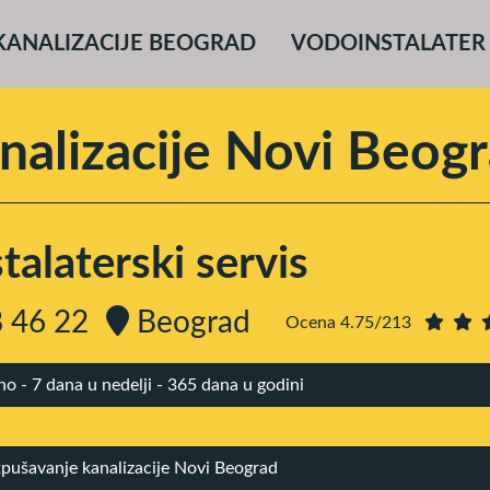
KANALIZACIJE BEOGRAD
VODOINSTALATER
nalizacije Novi Beog
alaterski servis
 46 22
Beograd
Ocena 4.75/213
 - 7 dana u nedelji - 365 dana u godini
pušavanje kanalizacije Novi Beograd