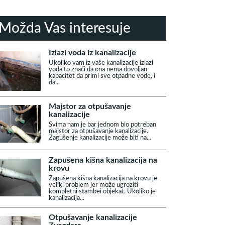
Možda Vas interesuje
Izlazi voda iz kanalizacije
Ukoliko vam iz vaše kanalizacije izlazi
voda to znači da ona nema dovoljan
kapacitet da primi sve otpadne vode, i
da...
Majstor za otpušavanje
kanalizacije
Svima nam je bar jednom bio potreban
majstor za otpušavanje kanalizacije.
Zagušenje kanalizacije može biti na...
Zapušena kišna kanalizacija na
krovu
Zapušena kišna kanalizacija na krovu je
veliki problem jer može ugroziti
kompletni stambei objekat. Ukoliko je
kanalizacija...
Otpušavanje kanalizacije