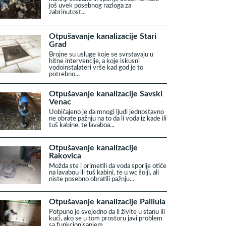
još uvek posebnog razloga za
zabrinutost...
Otpušavanje kanalizacije Stari
Grad
Brojne su usluge koje se svrstavaju u
hitne intervencije, a koje iskusni
vodoinstalateri vrše kad god je to
potrebno...
Otpušavanje kanalizacije Savski
Venac
Uobičajeno je da mnogi ljudi jednostavno
ne obrate pažnju na to da li voda iz kade ili
tuš kabine, te lavaboa...
Otpušavanje kanalizacije
Rakovica
Možda ste i primetili da voda sporije otiče
na lavabou ili tuš kabini, te u wc šolji, ali
niste posebno obratili pažnju...
Otpušavanje kanalizacije Palilula
Potpuno je svejedno da li živite u stanu ili
kući, ako se u tom prostoru javi problem
sa funkcionisanjem...