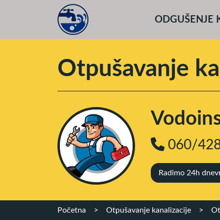
ODGUŠENJE 
Otpušavanje ka
Vodoinst
060/428
Radimo 24h dnevno
Početna
>
Otpušavanje kanalizacije
>
Ot