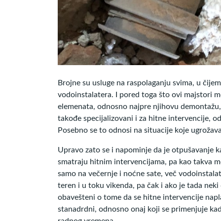
Brojne su usluge na raspolaganju svima, u čije
vodoinstalatera. I pored toga što ovi majstori 
elemenata, odnosno najpre njihovu demontažu, p
takođe specijalizovani i za hitne intervencije, 
Posebno se to odnosi na situacije koje ugrožav
Upravo zato se i napominje da je otpušavanje ka
smatraju hitnim intervencijama, pa kao takva m
samo na večernje i noćne sate, več vodoinstalat
teren i u toku vikenda, pa čak i ako je tada nek
obavešteni o tome da se hitne intervencije na
stanadrdni, odnosno onaj koji se primenjuje ka
radnog vremena.