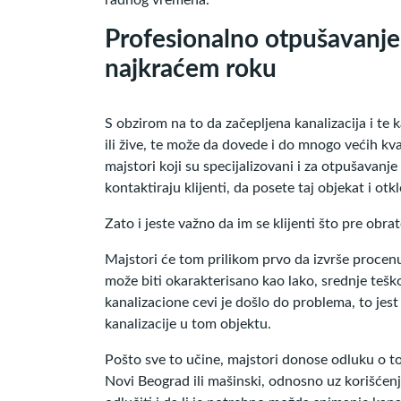
Profesionalno otpušavanje
najkraćem roku
S obzirom na to da začepljena kanalizacija i te 
ili žive, te može da dovede i do mnogo većih kva
majstori koji su specijalizovani i za otpušavanj
kontaktiraju klijenti, da posete taj objekat i ot
Zato i jeste važno da im se klijenti što pre obra
Majstori će tom prilikom prvo da izvrše procenu
može biti okarakterisano kao lako, srednje teško
kanalizacione cevi je došlo do problema, to jest
kanalizacije u tom objektu.
Pošto sve to učine, majstori donose odluku o tom
Novi Beograd ili mašinski, odnosno uz korišćen