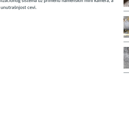
nalizacionog sistema uz primenu namenskih mini kamera, a
 unutrašnjost cevi.