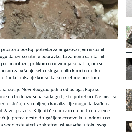
m prostoru postoji potreba za angažovanjem iskusnih
mogu da izvrše sitnije popravke, te zamenu sanitarnih
a i montažu, prilikom renoviranja kupatila, oni su
odnosno za vršenje svih usluga u bilo kom trenutku.
aju funkcionisanje korisnika konkretnog prostora.
nalizacije Novi Beograd jedna od usluga, koje se
ože da bude izvršena kada god je to potrebno. Ne misli se
eri u slučaju začepljenja kanalizacije mogu da izađu na
i državni praznik. Klijenti će naravno da budu na vreme
plaćuju prema nešto drugačijem cenovniku u odnosu na
da vodoinstalateri konkretne usluge vrše u toku svog