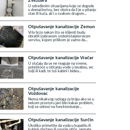
Zvezdara
U određenim situacijama koje se dogode
u domaćinstvu, bez obzira da li je u pitanju
stan ili kuća, ali i u svakom drugom...
Otpušavanje kanalizacije Zemun
Vrlo brzo nakon što se klijenti budu
obratili izabranom vodoinstalaterskom
servisu, kojom prilikom je važno da...
Otpušavanje kanalizacije Vračar
U slučaju da se ne reaguje na vreme,
poteškoće u oticanju vode u lavabou, wc
šolji ili kadi, te tuš kabini i bideu...
Otpušavanje kanalizacije
Voždovac
Nema nikakvog razloga za brigu ako se u
nekom prostoru javi bilo kakav problem,
koji se odnosi na funckionisanje...
Otpušavanje kanalizacije Surčin
Ukoliko primetite da voda u kupatilu ili
kuhinji otežano ili sporije otiče, nemate