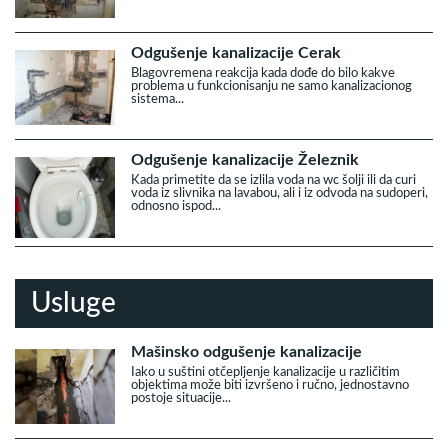
Odgušenje kanalizacije Cerak
Blagovremena reakcija kada dođe do bilo kakve
problema u funkcionisanju ne samo kanalizacionog
sistema...
Odgušenje kanalizacije Železnik
Kada primetite da se izlila voda na wc šolji ili da curi
voda iz slivnika na lavabou, ali i iz odvoda na sudoperi,
odnosno ispod...
Usluge
Mašinsko odgušenje kanalizacije
Iako u suštini otčepljenje kanalizacije u različitim
objektima može biti izvršeno i ručno, jednostavno
postoje situacije...