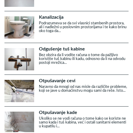
Kanalizacija
Podrazumeva se da svi vlasnici stambenih prostora,
ali i nadležni u poslovnim prostorijama i te kako brinu
oko toga da...
Odgušenje tuš kabine
Bez obzira da li vodite računa o tome da pažljivo
koristite tuš kabinu ili kadu, odnosno da li na odvodu
postoji mrežica...
Otpušavanje cevi
Naravno da mnogi od nas misle da različite probleme,
koji se jave u domaćinstvu mogu sami da reše. Isto...
Otpušavanje kade
Ukoliko se ne vodi računa o tome kako se koriste ne
samo kada i tuš kabina, već i ostali sanitarni elementi
u kupatilu i...