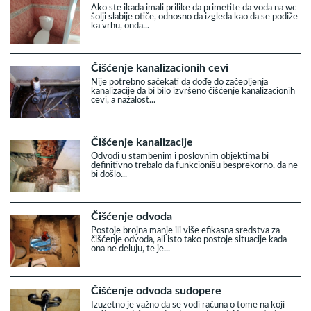
Ako ste ikada imali prilike da primetite da voda na wc
šolji slabije otiče, odnosno da izgleda kao da se podiže
ka vrhu, onda...
Čišćenje kanalizacionih cevi
Nije potrebno sačekati da dođe do začepljenja
kanalizacije da bi bilo izvršeno čišćenje kanalizacionih
cevi, a nažalost...
Čišćenje kanalizacije
Odvodi u stambenim i poslovnim objektima bi
definitivno trebalo da funkcionišu besprekorno, da ne
bi došlo...
Čišćenje odvoda
Postoje brojna manje ili više efikasna sredstva za
čišćenje odvoda, ali isto tako postoje situacije kada
ona ne deluju, te je...
Čišćenje odvoda sudopere
Izuzetno je važno da se vodi računa o tome na koji