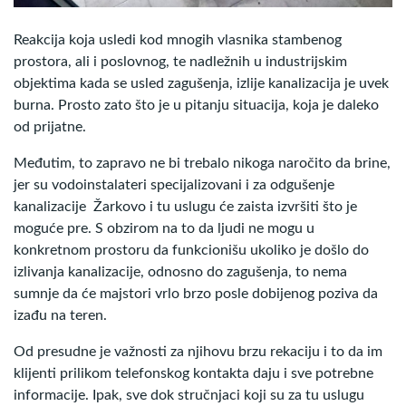
Reakcija koja usledi kod mnogih vlasnika stambenog
prostora, ali i poslovnog, te nadležnih u industrijskim
objektima kada se usled zagušenja, izlije kanalizacija je uvek
burna. Prosto zato što je u pitanju situacija, koja je daleko
od prijatne.
Međutim, to zapravo ne bi trebalo nikoga naročito da brine,
jer su vodoinstalateri specijalizovani i za odgušenje
kanalizacije Žarkovo i tu uslugu će zaista izvršiti što je
moguće pre. S obzirom na to da ljudi ne mogu u
konkretnom prostoru da funkcionišu ukoliko je došlo do
izlivanja kanalizacije, odnosno do zagušenja, to nema
sumnje da će majstori vrlo brzo posle dobijenog poziva da
izađu na teren.
Od presudne je važnosti za njihovu brzu rekaciju i to da im
klijenti prilikom telefonskog kontakta daju i sve potrebne
informacije. Ipak, sve dok stručnjaci koji su za tu uslugu