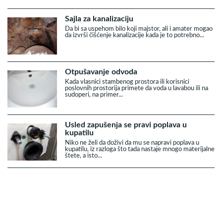
Sajla za kanalizaciju
Da bi sa uspehom bilo koji majstor, ali i amater mogao
da izvrši čišćenje kanalizacije kada je to potrebno...
Otpušavanje odvoda
Kada vlasnici stambenog prostora ili korisnici
poslovnih prostorija primete da voda u lavabou ili na
sudoperi, na primer...
Usled zapušenja se pravi poplava u
kupatilu
Niko ne želi da doživi da mu se napravi poplava u
kupatilu, iz razloga što tada nastaje mnogo materijalne
štete, a isto...