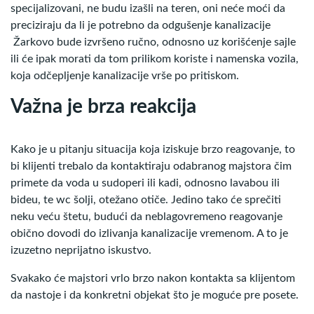
specijalizovani, ne budu izašli na teren, oni neće moći da
preciziraju da li je potrebno da odgušenje kanalizacije
Žarkovo bude izvršeno ručno, odnosno uz korišćenje sajle
ili će ipak morati da tom prilikom koriste i namenska vozila,
koja odčepljenje kanalizacije vrše po pritiskom.
Važna je brza reakcija
Kako je u pitanju situacija koja iziskuje brzo reagovanje, to
bi klijenti trebalo da kontaktiraju odabranog majstora čim
primete da voda u sudoperi ili kadi, odnosno lavabou ili
bideu, te wc šolji, otežano otiče. Jedino tako će sprečiti
neku veću štetu, budući da neblagovremeno reagovanje
obično dovodi do izlivanja kanalizacije vremenom. A to je
izuzetno neprijatno iskustvo.
Svakako će majstori vrlo brzo nakon kontakta sa klijentom
da nastoje i da konkretni objekat što je moguće pre posete.