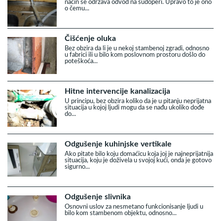
način se održava odvod na sudoperi. Upravo to je ono
o čemu...
Čišćenje oluka
Bez obzira da li je u nekoj stambenoj zgradi, odnosno
u fabrici ili u bilo kom poslovnom prostoru došlo do
poteškoća...
Hitne intervencije kanalizacija
U principu, bez obzira koliko da je u pitanju neprijatna
situacija u kojoj ljudi mogu da se nađu ukoliko dođe
do...
Odgušenje kuhinjske vertikale
Ako pitate bilo koju domaćicu koja joj je najneprijatnija
situacija, koju je doživela u svojoj kući, onda je gotovo
sigurno...
Odgušenje slivnika
Osnovni uslov za nesmetano funkcionisanje ljudi u
bilo kom stambenom objektu, odnosno...