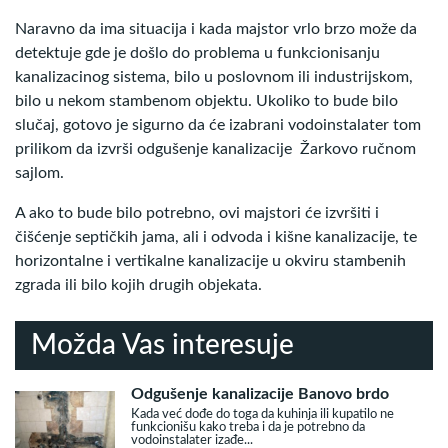
Naravno da ima situacija i kada majstor vrlo brzo može da
detektuje gde je došlo do problema u funkcionisanju
kanalizacinog sistema, bilo u poslovnom ili industrijskom,
bilo u nekom stambenom objektu. Ukoliko to bude bilo
slučaj, gotovo je sigurno da će izabrani vodoinstalater tom
prilikom da izvrši odgušenje kanalizacije Žarkovo ručnom
sajlom.
A ako to bude bilo potrebno, ovi majstori će izvršiti i
čišćenje septičkih jama, ali i odvoda i kišne kanalizacije, te
horizontalne i vertikalne kanalizacije u okviru stambenih
zgrada ili bilo kojih drugih objekata.
Možda Vas interesuje
Odgušenje kanalizacije Banovo brdo
Kada već dođe do toga da kuhinja ili kupatilo ne
funkcionišu kako treba i da je potrebno da
vodoinstalater izađe...