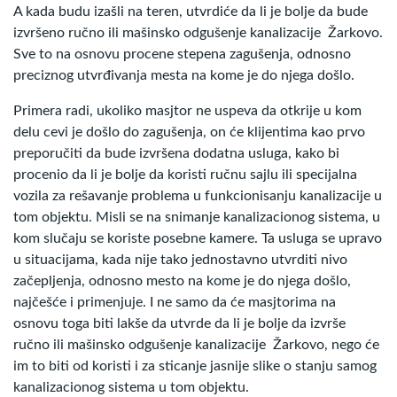
A kada budu izašli na teren, utvrdiće da li je bolje da bude
izvršeno ručno ili mašinsko odgušenje kanalizacije Žarkovo.
Sve to na osnovu procene stepena zagušenja, odnosno
preciznog utvrđivanja mesta na kome je do njega došlo.
Primera radi, ukoliko masjtor ne uspeva da otkrije u kom
delu cevi je došlo do zagušenja, on će klijentima kao prvo
preporučiti da bude izvršena dodatna usluga, kako bi
procenio da li je bolje da koristi ručnu sajlu ili specijalna
vozila za rešavanje problema u funkcionisanju kanalizacije u
tom objektu. Misli se na snimanje kanalizacionog sistema, u
kom slučaju se koriste posebne kamere. Ta usluga se upravo
u situacijama, kada nije tako jednostavno utvrditi nivo
začepljenja, odnosno mesto na kome je do njega došlo,
najčešće i primenjuje. I ne samo da će masjtorima na
osnovu toga biti lakše da utvrde da li je bolje da izvrše
ručno ili mašinsko odgušenje kanalizacije Žarkovo, nego će
im to biti od koristi i za sticanje jasnije slike o stanju samog
kanalizacionog sistema u tom objektu.