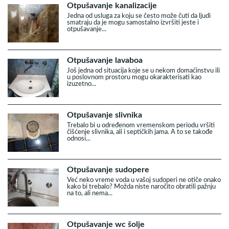
Otpušavanje kanalizacije
Jedna od usluga za koju se često može čuti da ljudi
smatraju da je mogu samostalno izvršiti jeste i
otpušavanje...
Otpušavanje lavaboa
Još jedna od situacija koje se u nekom domaćinstvu ili
u poslovnom prostoru mogu okarakterisati kao
izuzetno...
Otpušavanje slivnika
Trebalo bi u određenom vremenskom periodu vršiti
čišćenje slivnika, ali i septičkih jama. A to se takođe
odnosi...
Otpušavanje sudopere
Već neko vreme voda u vašoj sudoperi ne otiče onako
kako bi trebalo? Možda niste naročito obratili pažnju
na to, ali nema...
Otpušavanje wc šolje