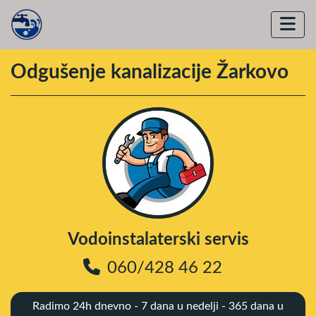
Odgušenje kanalizacije Žarkovo
Vodoinstalaterski servis
060/428 46 22
Radimo 24h dnevno - 7 dana u nedelji - 365 dana u